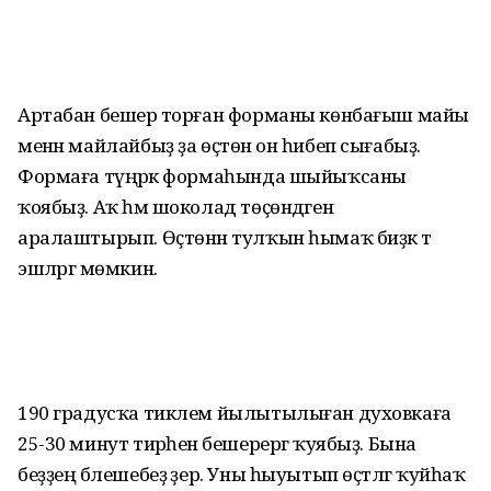
Артабан бешерә торған форманы көнбағыш майы
менән майлайбыҙ ҙа өҫтөнә он һибеп сығабыҙ.
Формаға түңәрәк формаһында шыйыҡсаны
ҡоябыҙ. Аҡ һәм шоколад төҫөндәген
аралаштырып. Өҫтөнән тулҡын һымаҡ биҙәк тә
эшләргә мөмкин.
190 градусҡа тиклем йылытылыған духовкаға
25-30 минут тирәһенә бешерергә ҡуябыҙ. Бына
беҙҙең бәлешебеҙ әҙер. Уны һыуытып өҫтәлгә ҡуйһаҡ