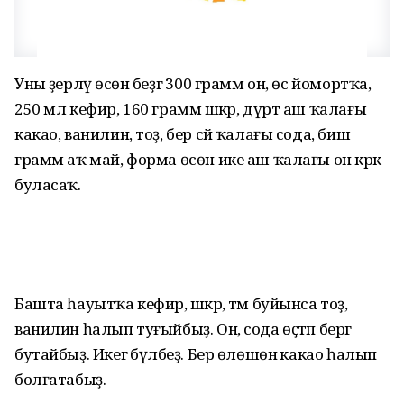
Уны әҙерләү өсөн беҙгә 300 грамм он, өс йомортҡа,
250 мл кефир, 160 грамм шәкәр, дүрт аш ҡалағы
какао, ванилин, тоҙ, бер сәй ҡалағы сода, биш
грамм аҡ май, форма өсөн ике аш ҡалағы он кәрәк
буласаҡ.
Башта һауытҡа кефир, шәкәр, тәм буйынса тоҙ,
ванилин һалып туғыйбыҙ. Он, сода өҫтәп бергә
бутайбыҙ. Икегә бүләбеҙ. Бер өлөшөнә какао һалып
болғатабыҙ.