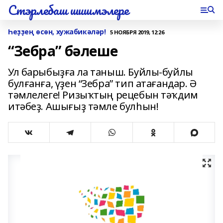
Стэрлебаш шишмэлере
Һеҙҙең өсөн, хужабикәләр!
5 НОЯБРЯ 2019, 12:26
“Зебра” бәлеше
Ул барыбыҙға ла таныш. Буйлы-буйлы
булғанға, үҙен “Зебра” тип атағандар. Ә
тәмлелеге! Ризыҡтың рецебын тәҡдим
итәбеҙ. Ашығыҙ тәмле булһын!