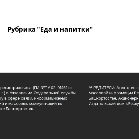
Рубрика "Еда и напитки"
арегистрирована (ПИ №ТУ 02-01461 от
УЧРЕДИТЕЛИ: Агентство п
15 г.) в Управлении Федеральной службы
массовой информации Ре
ру в сфере связи, информационных
Башкортостан, Акционерн
ий и массовых коммуникаций по
Издательский дом «Респу
ке Башкортостан.