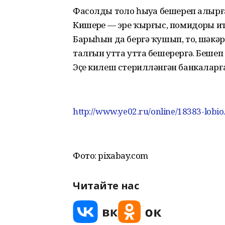
Фасолды тоҙло һыуҙа бешереп алырға
Кишерҙе — эре ҡырғыс, помидорҙы ит
Барыһын да бергә ҡушып, тоҙ, шәкә
талғын утта утта бешерергә. Бешеп 
Эҫе килеш стерилләнгән банкаларға
http://www.ye02.ru/online/18383-lobio
Фото: pixabay.com
Читайте нас