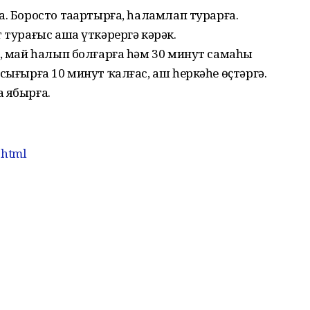
. Боросто таҙартырға, һаламлап турарға.
 турағыс аша үткәрергә кәрәк.
р, май һалып болғарға һәм 30 минут самаһы
сығырға 10 минут ҡалғас, аш һеркәһе өҫтәргә.
 ябырға.
.html