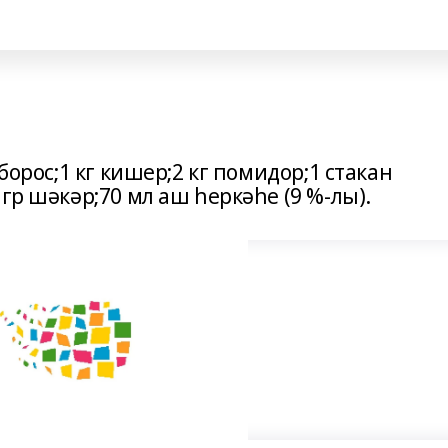
борос;1 кг кишер;2 кг помидор;1 стакан
гр шәкәр;70 мл аш һеркәһе (9 %-лы).