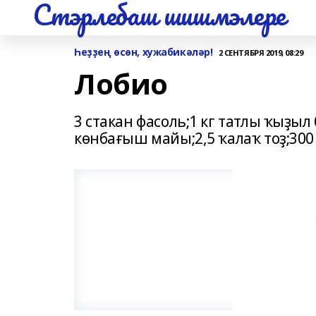
Стэрлебаш шишмэлере
Һеҙҙең өсөн, хужабикәләр!
2 СЕНТЯБРЯ 2019, 08:29
Лобио
3 стакан фасоль;1 кг татлы ҡыҙыл 
көнбағыш майы;2,5 ҡалаҡ тоҙ;300 