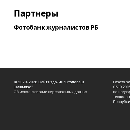
Партнеры
Фотобанк журналистов РБ
© 2020-2026 Сайт издания "Стәрлебаш
Газета з
шишмәләре"
05.10.20
Об использовании персональных данных
по надзо
технолог
Республи