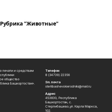
Рубрика "Животные"
о печати и средствам
Телефон
спублики
8 (34739) 22356
ое общество
Эл. почта
блика Башкортостан».
sterlibashevskierodniki@mail.ru
Адрес
453830, Республика
Башкортостан, c.
Стерлибашево,ул. Карла Маркса,
102.