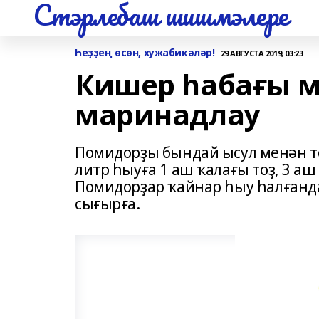
Стэрлебаш шишмэлере
Һеҙҙең өсөн, хужабикәләр!
29 АВГУСТА 2019, 03:23
Кишер һабағы 
маринадлау
Помидорҙы бындай ысул менән то
литр һыуға 1 аш ҡалағы тоҙ, 3 а
Помидорҙар ҡайнар һыу һалғанд
сығырға.