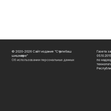
© 2020-2026 Сайт издания "Стәрлебаш
Газета з
шишмәләре"
05.10.20
Об использовании персональных данных
по надзо
технолог
Республи