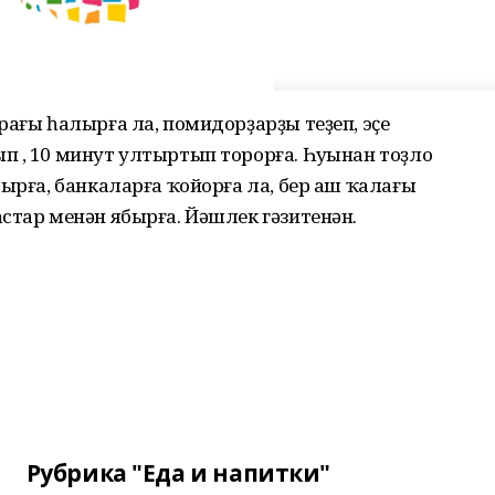
рағы һалырға ла, помидорҙарҙы теҙеп, эҫе
 , 10 минут ултыртып торорға. Һуңынан тоҙло
тырға, банкаларға ҡойорға ла, бер аш ҡалағы
стар менән ябырға. Йәшлек гәзитенән.
Рубрика "Еда и напитки"