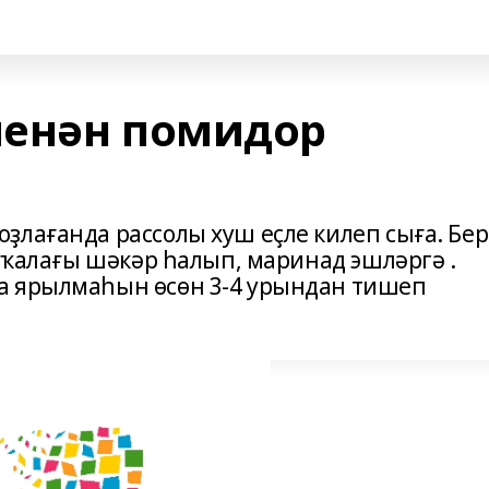
менән помидор
ҙлағанда рассолы хуш еҫле килеп сыға. Бер
ш ҡалағы шәкәр һалып, маринад эшләргә .
а ярылмаһын өсөн 3-4 урындан тишеп