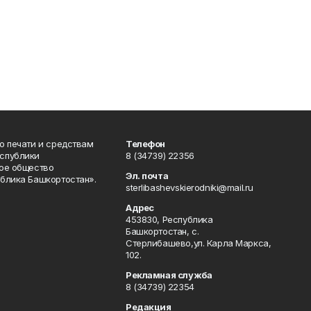
о печати и средствам
Телефон
спублики
8 (34739) 22356
ое общество
Эл. почта
блика Башкортостан».
sterlibashevskierodniki@mail.ru
Адрес
453830, Республика
Башкортостан, c.
Стерлибашево,ул. Карла Маркса,
102.
Рекламная служба
8 (34739) 22354
Редакция