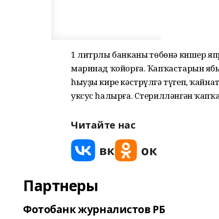
1 литрлы банканың төбөнә кишер яп
маринад ҡойорға. Ҡапҡастарын ябып
һыуҙы кире кәстрүлгә түгеп, ҡайна
уксус һалырға. Стерилләнгән ҡапҡа
Читайте нас
Партнеры
Фотобанк журналистов РБ