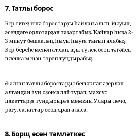
7. Татлы борос
Бер тигеҙ генә боростарҙы һайлап алып, йыуып,
эсендәге орлоҡтарҙан таҙартабыҙ. Ҡайнар һыҙа 2-
3 минут бешекләп, һыуыҡ һыуға тығып алабыҙ.
Бер-береһе менән ҡатлап, аҙыҡ-түлек өсөн тәғәйен
пленка менән төрөп туңдырабыҙ.
Ә ҡалған татлы боростарҙы бешәкләп әҙерләп
алғандан һуң оҙонсалай турап, махсус
пакеттарҙа туңдырырға мөмкин. Улары лечо,
рагу, салаттар өсөн ярап ҡаласаҡ.
8. Борщ өсөн тәмләткес