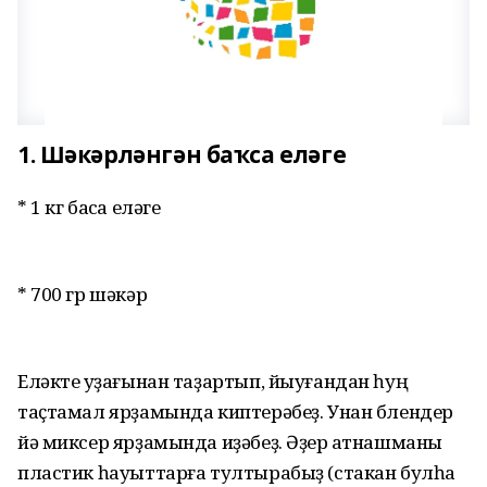
1. Шәкәрләнгән баҡса еләге
* 1 кг баҡса еләге
* 700 гр шәкәр
Еләкте ҡуҙағынан таҙартып, йыуғандан һуң
таҫтамал ярҙамында киптерәбеҙ. Унан блендер
йә миксер ярҙамында иҙәбеҙ. Әҙер ҡатнашманы
пластик һауыттарға тултырабыҙ (стакан булһа