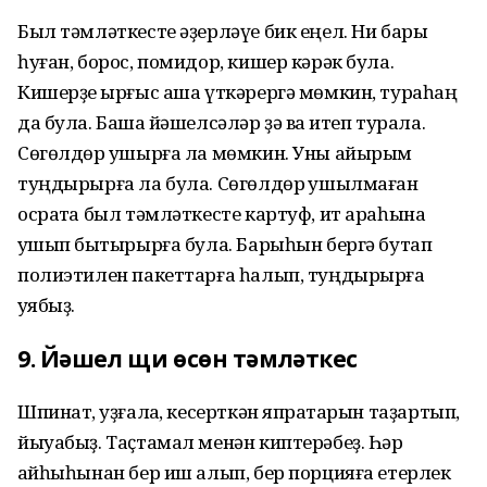
Был тәмләткесте әҙерләүе бик еңел. Ни бары
һуған, борос, помидор, кишер кәрәк була.
Кишерҙе ҡырғыс аша үткәрергә мөмкин, тураһаң
да була. Башҡа йәшелсәләр ҙә ваҡ итеп турала.
Сөгөлдөр ҡушырға ла мөмкин. Уны айырым
туңдырырға ла була. Сөгөлдөр ҡушылмаған
осраҡта был тәмләткесте картуф, ит араһына
ҡушып быҡтырырға була. Барыһын бергә бутап
полиэтилен пакеттарға һалып, туңдырырға
ҡуябыҙ.
9. Йәшел щи өсөн тәмләткес
Шпинат, ҡуҙғалаҡ, кесерткән япраҡтарын таҙартып,
йыуабыҙ. Таҫтамал менән киптерәбеҙ. Һәр
ҡайһыһынан бер иш алып, бер порцияға етерлек