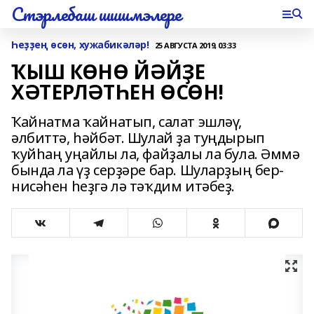
Стэрлебаш шишмэлере
Һеҙҙең өсөн, хужабикәләр!
25 АВГУСТА 2019, 03:33
ҠЫШ КӨНӨ ЙӘЙҘЕ
ХӘТЕРЛӘТҺЕН ӨСӨН!
Ҡайнатма ҡайнатып, салат эшләү,
әлбиттә, һәйбәт. Шулай ҙа туңдырып
ҡуйһаң уңайлы ла, файҙалы ла була. Әммә
бында ла үҙ серҙәре бар. Шуларҙың бер-
нисәһен һеҙгә лә тәҡдим итәбеҙ.