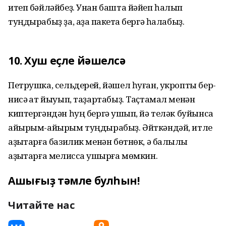
итеп бәйләйбеҙ. Унан башта йәйеп һалып
туңдырабыҙ ҙа, аҙаҡ пакетҡа бергә һалабыҙ.
10. Хуш еҫле йәшелсә
Петрушка, сельдерей, йәшел һуған, укропты бер-
нисә ҡат йыуып, таҙартабыҙ. Таҫтамал менән
киптергәндән һуң бергә ҡушып, йә теләк буйынса
айырым-айырым туңдырабыҙ. Әйткәндәй, итле
аҙыҡтарға базилик менән бөтнөк, ә балыҡлы
аҙыҡтарға мелисса ҡушырға мөмкин.
Ашығыҙ тәмле булһын!
Читайте нас