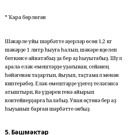
* Ҡара бөрлөгән
Шәкәрле ҡуйы шәрбәтте әҙерләр өсөн 1,2 кг
шәкәрҙе 1 литр һыуға һалып, шәкәре иҙелеп
бөткәнсе ҡайнатабыҙ ҙа бер аҙ һыуытабыҙ. Шул
арала еләк-емештәрҙе ҡуҙағынан, сейәнең
һөйәгенән таҙартып, йыуып, таҫтамал менән
киптерәбеҙ. Еләк-емештәрҙе үҙегеҙ теләгәнсә
ҡатыштырп, йә үҙҙәрен генә айырып
контейнерҙарға һалабыҙ. Унан өҫтөнә бер аҙ
һыуынып барған шәрбәтте ҡоябыҙ.
5. Бәшмәктәр