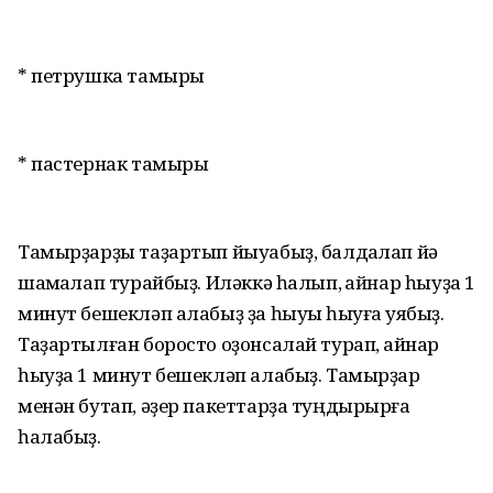
* петрушка тамыры
* пастернак тамыры
Тамырҙарҙы таҙартып йыуабыҙ, балдаҡлап йә
шаҡмаҡлап турайбыҙ. Иләккә һалып, ҡайнар һыуҙа 1
минут бешекләп алабыҙ ҙа һыуыҡ һыуға ҡуябыҙ.
Таҙартылған боросто оҙонсалай турап, ҡайнар
һыуҙа 1 минут бешекләп алабыҙ. Тамырҙар
менән бутап, әҙер пакеттарҙа туңдырырға
һалабыҙ.