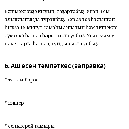
Бәшмәктәрҙе йыуып, таҙартабыҙ. Унан 3 см
ҡалынлығында турайбыҙ. Бер аҙ тоҙ һалынған
һыуҙа 15 минут самаһы ҡайнатып һәм тишекле
сүмескә һалып һарҡытырға ҡуябыҙ. Унан махсус
пакеттарға һалып, туңдырырға ҡуябыҙ.
6. Аш өсөн тәмләткес (заправка)
* татлы борос
* кишер
* сельдерей тамыры