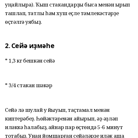
уңайлыраҡ). Ҡыш стакандарҙы бысаҡ менән ҡырҡып
ташлап, татлы һәм хуш еҫле тәмлекәстәрҙе
өҫтәлгә ҡуябыҙ.
2. Сейә иҙмәһе
* 1,3 кг бешкән сейә
* 3/4 стакан шәкәр
Сейә лә шулай уҡ йыуып, таҫтамал менән
киптерәбеҙ. Һөйәктәренән айырып, әҙ-әҙләп
иләккә һалабыҙ, ҡайнар пар өҫтөндә 5-6 минут
тотабыҙ. Унан йомшарған сейәләрҙе иләк аша