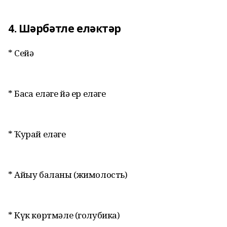
4. Шәрбәтле еләктәр
* Сейә
* Баҡса еләге йә ер еләге
* Ҡурай еләге
* Айыу баланы (жимолость)
* Күк көртмәле (голубика)