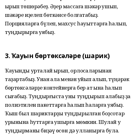
ҡырып төшөрәбеҙ. Әҙер массаға шәкәр ҡушып,
шәкәре иҙелеп бөткәнсе болғатабыҙ.
Порцияларға бүлеп, махсус һауыттарға һалып,
туңдырырға ҡуябыҙ.
3. Ҡауын бөртөксәләре (шарик)
Ҡауынды урталай ҡырҡып, орлоҡсаларынан
таҙартабыҙ. Унан ҡалаҡ менән уйып алып, түңәрәк
бөртөксәләрҙе контейнерға бер ҡат ҡына һалып
сығабыҙ. Туңдырғыста уны туңдырып алабыҙ ҙа
полиэтилен пакеттарға һалып һаҡларға ҡуябыҙ.
Ҡыш был шариктарҙы туңдырылған боҙсоҡтар
урынына һуттарға ҡушырға мөмкин. Шулай уҡ
туңдырманы биҙәү өсөн дә ҡулланырға була.