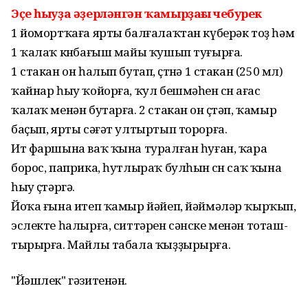
Эҫе һыуҙа әҙерләнгән ҡамырҙағы чебурек
1 йомортҡаға ярты балғалаҡтан күберәк тоҙ һәм
1 ҡалаҡ көнбағыш майы ҡушып туғырға.
1 стакан он һалып бутап, өҫтөнә 1 стакан (250 мл)
ҡайнар һыу ҡойорға, ҡул бешмәһен өсөн ағас
ҡалаҡ менән бутарға. 2 стакан он өҫтәп, ҡамыр
баҫып, ярты сәғәт ултыртып торорға.
Ит фаршына ваҡ ҡына туралған һуған, ҡара
борос, паприка, һутлыраҡ булһын өсөн саҡ ҡына
һыу өҫтәргә.
Йоҡа ғына итеп ҡамыр йәйеп, йәй­мәләр ҡырҡып,
эслекте һалырға, ситтәрен сәнске менән тоташ­
тырырға. Майлы табала ҡыҙҙырырға.
"Йәшлек" гәзитенән.