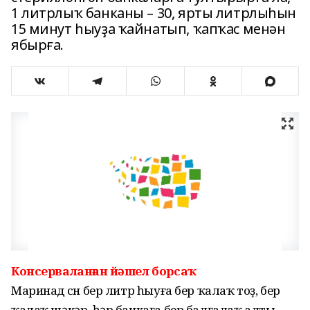
1 литрлыҡ банканы – 30, ярты литрлыһын
15 минут һыуҙа ҡайнатып, ҡапҡас менән
ябырға.
Консерваланған йәшел борсаҡ
Маринад өсөн бер литр һыуға бер ҡалаҡ тоҙ, бер
ҡалаҡ шәкәр, һәр банкаға бер балғалаҡ алты