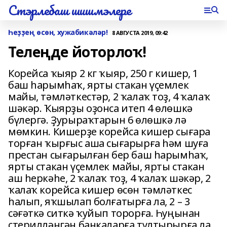
Стэрлебаш шишмэлере
Һеҙҙең өсөн, хужабикәләр!
8 АВГУСТА 2019, 09:42
Телеңде йоторлоҡ!
Корейса ҡыяр 2 кг ҡыяр, 250 г кишер, 1
баш һарымһаҡ, ярты стакан үҫемлек
майы, тәмләткестәр, 2 ҡалаҡ тоҙ, 4 ҡалаҡ
шәкәр. Ҡыярҙы оҙонса итеп 4 өлөшкә
бүлергә. Ҙурыраҡтарын 6 өлөшкә лә
мөмкин. Кишерҙе корейса кишер сығара
торған ҡырғыс аша сы­ғарырға һәм шуға
престан сыға­рылған бер баш һарымһаҡ,
ярты стакан үҫемлек майы, ярты стакан
аш һеркәһе, 2 ҡалаҡ тоҙ, 4 ҡалаҡ шәкәр, 2
ҡалаҡ корейса кишер өсөн тәм­ләткес
һалып, яҡшылап бол­ғатырға ла, 2 – 3
сәғәткә ситкә ҡуйып торорға. Һуңынан
стерилләнгән банка­ларға тултырырға ла,