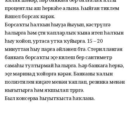
процентлы аш һеркәһе алына. Һыйған тиклем
йәшел борсаҡ кәрәк.
Борсаҡты һалҡын һыуҙа йыуып, кәстрүлгә
һалырға һәм өҫтөн ҡапларлыҡ ҡына итеп һалҡын
һыу ҡойоп, уртаса утҡа ҡуйырға. 15 – 20
минуттан һыу парға әйләнеп бөтә. Стерилләнгән
банкаға борсаҡты эҫе килеш бер сантиметр
самаһы тултырмай һалырға. Һәр банкаға һеркә,
эҫе маринад ҡойорға кәрәк. Банканы ҡалын
полиэтилен киҫәге менән ҡаплап, резинка менән
нығытырға һәм яҡшылап төрөргә.
Был консерва һыуытҡыста һаҡлана.