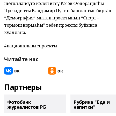
шөғөлләнеүгә йәлеп итеү Рәсәй Федерацияһы
Президенты Владимир Путин башланғыс биргән
“Демография” милли проектының “Спорт –
тормош нормаһы” төбәк проекты буйынса
күҙаллана.
#национальныепроекты
Читайте нас
Партнеры
Фотобанк
Рубрика "Еда и
журналистов РБ
напитки"