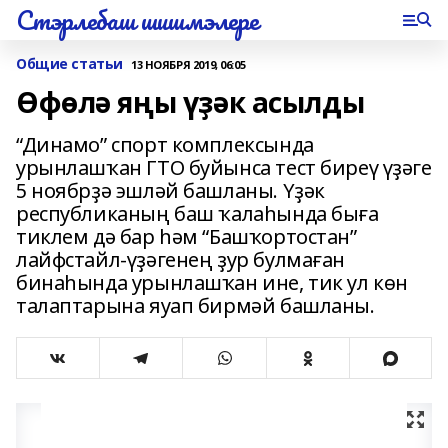
Стэрлебаш шишмэлере
Общие статьи
13 НОЯБРЯ 2019, 06:05
Өфөлә яңы үҙәк асылды
“Динамо” спорт комплексында
урынлашҡан ГТО буйынса тест биреү үҙәге
5 ноябрҙә эшләй башланы. Үҙәк
республиканың баш ҡалаһында быға
тиклем дә бар һәм “Башҡортостан”
лайфстайл-үҙәгенең ҙур булмаған
бинаһында урынлашҡан ине, тик ул көн
талаптарына яуап бирмәй башланы.