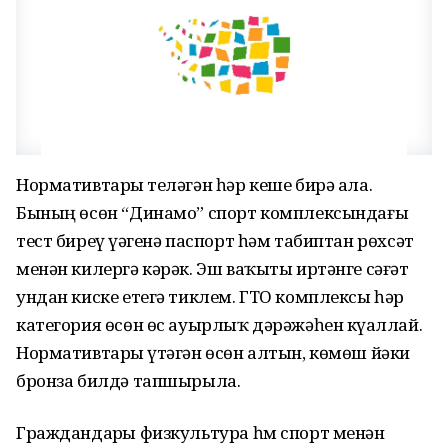
Нормативтарҙы теләгән һәр кеше бирә ала.
Бының өсөн “Динамо” спорт комплексындағы
тест биреү үҙәгенә паспорт һәм табиптан рөхсәт
менән килергә кәрәк. Эш ваҡыты иртәнге сәғәт
ундан киске етегә тиклем. ГТО комплексы һәр
категория өсөн өс ауырлыҡ дәрәжәһен күҙаллай.
Нормативтарҙы үтәгән өсөн алтын, көмөш йәки
бронза билдә тапшырыла.
Граждандарҙы физкультура һм спорт менән