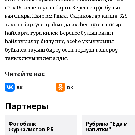
сәғәткә 15 кеше тауыш биргән. Беренселәрҙән булып
ғаилә пары Нәзирә һәм Ринат Садиҡовтар килде. 325
тауыш биреүсе араһында икеһенә тәүге тапҡыр
һайларға тура киләсәк. Беренсе булып килгән
һайлаусылар бишәү ине, өсөһө уҡыу урыны
буйынса тауыш биреү өсөн теркәүҙән төшөрөү
таныҡлығы килеп алды.
Читайте нас
Партнеры
Фотобанк
Рубрика "Еда и
журналистов РБ
напитки"