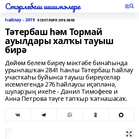
Стэрлебаш шишмэлере
Һайлау - 2019
8 СЕНТЯБРЯ 2019, 08:00
Тәтербаш һәм Тормай
ауылдары халҡы тауыш
бирә
Дөйөм белем биреү мәктәбе бинаһында
урынлашҡан 2841 һанлы Тәтербаш һайлау
участкаһы буйынса тауыш биреүселәр
исемлегендә 276 һайлаусы иҫәпләнә,
шуларҙың икеһе - Данил Тимофеев и
Анна Петрова тәүге тапҡыр ҡатнашасаҡ.