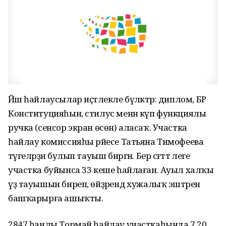
Йәш һайлаусылар иҫтәлекле бүләктәр: диплом, БР
Конституцияһын, стилус менән күп функциялы
ручка (сенсор экран өсөн) аласаҡ. Участка
һайлау комиссияһы рәйесе Татьяна Тимофеева
тәүгеләрҙән булып тауыш биргән. Бер сәғәттә әлеге
участка буйынса 33 кеше һайлаған. Ауыл халҡы
үҙ тауышын биреп, өйҙәрендә хужалыҡ эштәрен
башҡарырға ашыҡты.
2847 һанлы Тормай һайлау участкаһында 7.20