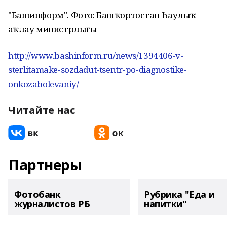
"Башинформ". Фото: Башҡортостан Һаулыҡ
һаҡлау министрлығы
http://www.bashinform.ru/news/1394406-v-
sterlitamake-sozdadut-tsentr-po-diagnostike-
onkozabolevaniy/
Читайте нас
Партнеры
Фотобанк
Рубрика "Еда и
журналистов РБ
напитки"