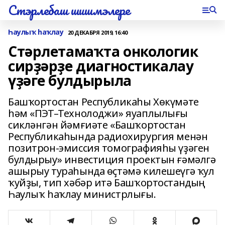
Стэрлебаш шишмэлере
Һаулыҡ һаҡлау
20 ДЕКАБРЯ 2019, 16:40
Стәрлетамаҡта онкологик
сирҙәрҙе диагностикалау
үҙәге булдырыла
Башҡортостан Республикаһы Хөкүмәте
һәм «ПЭТ–Технолоджи» яуаплылығы
сикләнгән йәмғиәте «Башҡортостан
Республикаһында радиохирургия менән
позитрон-эмиссия томографияһы үҙәген
булдырыу» инвестиция проектын ғәмәлгә
ашырыу тураһында өҫтәмә килешеүгә ҡул
ҡуйҙы, тип хәбәр итә Башҡортостандың
Һаулыҡ һаҡлау министрлығы.