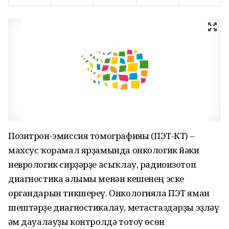
Позитрон-эмиссия томографияһы (ПЭТ-КТ) –
махсус ҡорамал ярҙамында онкологик йәки
неврологик сирҙәрҙе асыҡлау, радиоизотоп
диагностика алымы менән кешенең эске
органдарын тикшереү. Онкологияла ПЭТ яман
шештәрҙе диагностикалау, метастаздарҙы эҙләү
һәм дауалауҙы контролдә тотоу өсөн