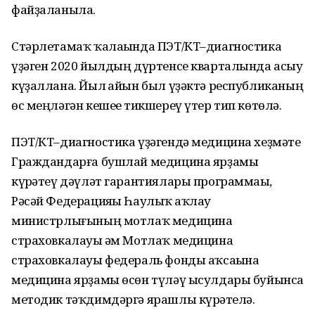
файҙаланыла.
Стәрлетамаҡ ҡалаһында ПЭТ/КТ–диагностика
үҙәген 2020 йылдың дүртенсе кварталында асыу
күҙаллана. Йыл һайын был үҙәктә республиканың
өс меңләгән кешеһе тикшереү үтер тип көтөлә.
ПЭТ/КТ–диагностика үҙәгендә медицина хеҙмәте
Граждандарға бушлай медицина ярҙамы
күрһәтеү дәүләт гарантиялары программаһы,
Рәсәй Федерацияһы Һаулыҡ һаҡлау
министрлығының мотлаҡ медицина
страховкалауы һәм Мотлаҡ медицина
страховкалауы федераль фонды аҡсаһына
медицина ярҙамы өсөн түләү ысулдары буйынса
методик тәҡдимдәргә ярашлы күрһәтелә.