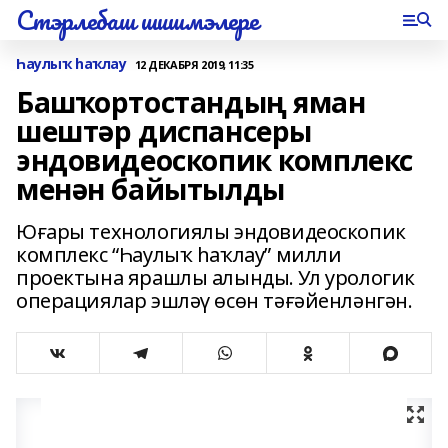
Стэрлебаш шишмэлере
Һаулыҡ һаҡлау
12 ДЕКАБРЯ 2019, 11:35
Башҡортостандың яман
шештәр диспансеры
эндовидеоскопик комплекс
менән байытылды
Юғары технологиялы эндовидеоскопик
комплекс “Һаулыҡ һаҡлау” милли
проектына ярашлы алынды. Ул урологик
операциялар эшләү өсөн тәғәйенләнгән.