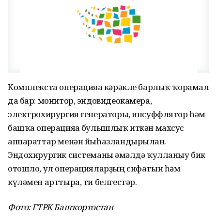
Комплекста операцияға кәрәкле барлыҡ ҡорамал
да бар: монитор, эндовидеокамера,
электрохирургия генераторы, инсуффлятор һәм
башҡа операцияға булышлыҡ иткән махсус
аппараттар менән йыһазландырылған.
Эндохирургик системаны ғәмәлдә ҡулланыу бик
отошло, ул операцияларҙың сифатын һәм
күләмен арттыра, ти белгестәр.
Фото: ГТРК Башҡортостан