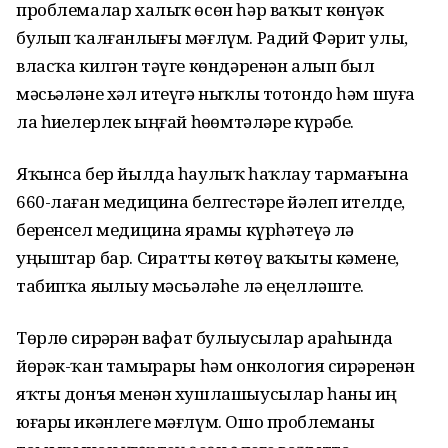
проблемалар халыҡ өсөн һәр ваҡыт көнүҙәк
булып ҡалғанлығы мәғлүм. Радий Фәрит улы,
власҡа килгән тәүге көндәренән алып был
мәсьәләне хәл итеүгә ныҡлы тотондо һәм шуға
ла һиҙелерлек ыңғай һөҙөмтәләрҙе күрәбеҙ.
Яҡынса бер йылда һаулыҡ һаҡлау тармағына
660-лаған медицина белгестәре йәлеп ителде,
беренсел медицина ярҙамы күрһәтеүҙә лә
уңыштар бар. Сиратты көтөү ваҡыты кәмене,
табипҡа яҙылыу мәсьәләһе лә еңелләште.
Төрлө сирҙәрҙән вафат булыусылар араһында
йөрәк-ҡан тамырҙары һәм онкология сирҙәренән
яҡты донъя менән хушлашыусылар һаны иң
юғары икәнлеге мәғлүм. Ошо проблеманы