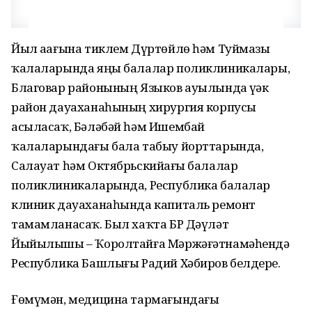
Йыл аҙағына тиклем Дүртөйлө һәм Туймазы
ҡалаларында яңы балалар поликлиникалары,
Благовар районының Языков ауылында үҙәк
район дауаханаһының хирургия корпусы
асыласаҡ, Бәләбәй һәм Ишембай
ҡалаларындағы бала табыу йорттарында,
Салауат һәм Октябрьскийҙағы балалар
поликлиникаларында, Республика балалар
клиник дауаханаһында капиталь ремонт
тамамланасаҡ. Был хаҡта БР Дәүләт
Йыйылышы – Ҡоролтайға Мәржәғәтнамәһендә
Республика Башлығы Радий Хәбиров белдерҙе.
Ғөмүмән, медицина тармағындағы