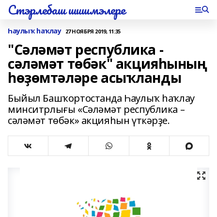
Стэрлебаш шишмэлере
Һаулыҡ һаҡлау
27 НОЯБРЯ 2019, 11:35
"Сәләмәт республика -
сәләмәт төбәк" акцияһының
һөҙөмтәләре асыҡланды
Быйыл Башҡортостанда Һаулыҡ һаҡлау
минситрлығы «Сәләмәт республика –
сәләмәт төбәк» акцияһын үткәрҙе.