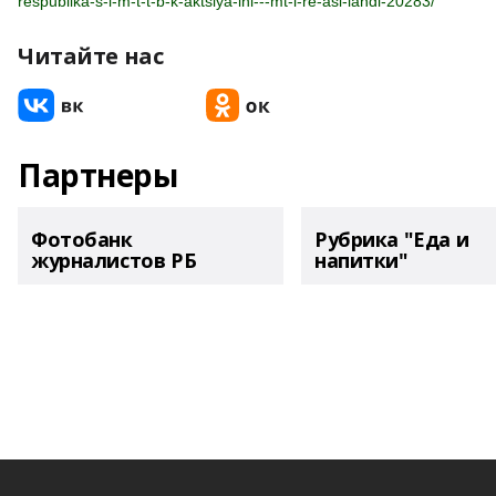
respublika-s-l-m-t-t-b-k-aktsiya-ini---mt-l-re-asi-landi-20283/
Читайте нас
Партнеры
Фотобанк
Рубрика "Еда и
журналистов РБ
напитки"