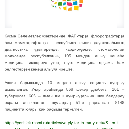
Күсмә Сәләмәтлек үҙәктәрендә, ФАП-тарҙа, флюрографтарҙа
һәм маммографтарҙа , республика клиник дауаханаһының
диагностика үҙәктәрендә, кардиоүҙәктә, стоматология
модулендә республиканың 105 меңдән ашыу кешеһе
медицина тикшереүе үтеп, тәүге медицина ярҙамы һәм
белгестәрҙән кәңәш алыуға иреште.
Акция барышында 10 меңдән ашыу социаль ауырыу
асыҡланған. Улар араһында 868 шәкәр диабеты, 101 –
туберкулез, 606 – яман шеш ауырыуҙарына шик белдереү
осрағы асыҡланған, шуларҙың 51-е раҫланған. 8148
пациентта юғары ҡан баҫымы теркәлгән.
https://yeshlek.rbsmi.ru/articles/ya-yly-tar-ta-ma-y-netu/S-l-m-t-