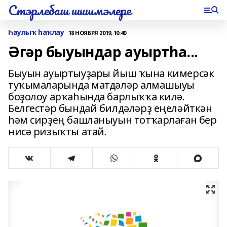
Стэрлебаш шишмэлере
Һаулыҡ һаҡлау
18 НОЯБРЯ 2019, 10:40
Әгәр быуындар ауыртһа...
Быуын ауыртыуҙары йыш ҡына кимерсәк
туҡымаларында матдәләр алмашыуы
боҙолоу арҡаһында барлыҡҡа килә.
Белгестәр бындай билдәләрҙ еңеләйткән
һәм сирҙең башланыуын тотҡарлаған бер
нисә ризыҡты атай.