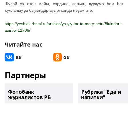
Шулай уҡ етен майы, сардина, сельдь, куркума һәм һөт
ҡулланыу ҙа быуындар ауыртҡанда ярҙам итә.
https://yeshlek.rbsmi.ru/articles/ya-yly-tar-ta-ma-y-netu/Biuindari-
auirt-a-12706/
Читайте нас
Партнеры
Фотобанк
Рубрика "Еда и
журналистов РБ
напитки"