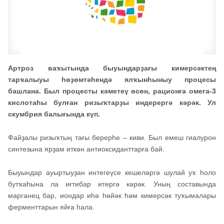
Артроз ваҡытында быуындарҙағы кимерсәктең
тарҡалыуы һөҙөмтәһендә ялҡынһыныу процесы
башлана. Был процесты кәметеү өсөн, рационға омега-3
кислотаһы булған ризыҡтарҙы индерергә кәрәк. Ул
скумбрия балығында күп.
Файҙалы ризыҡтың тағы берерһе – киви. Был емеш гиалурон
синтезына ярҙам иткән антиоксиданттарға бай.
Быуындар ауыртыуҙан интегеүсе кешеләргә шулай уҡ һоло
бутҡаһына ла иғтибар итергә кәрәк. Уның составында
марганец бар, иондар иһә һөйәк һәм кимерсәк туҡымалары
ферменттарын яйға һала.