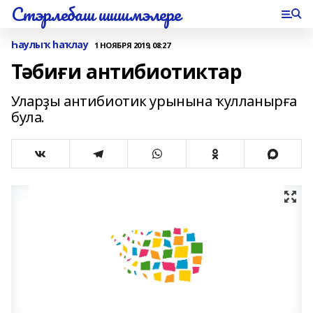
Стэрлебаш шишмэлере
Һаулыҡ һаҡлау
1 НОЯБРЯ 2019, 08:27
Тәбиғи антибиотиктар
Уларҙы антибиотик урынына ҡулланырға
була.