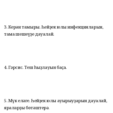
3. Керән тамыры. Һейҙек юлы инфекцияларын,
тамаҡ шешеүҙе дауалай.
4. Гәрсис. Теш һыҙлауын баҫа.
5. Мүк еләге. Һейҙек юлы ауырыуҙарын дауалай,
яраларҙы бөтәштерә.