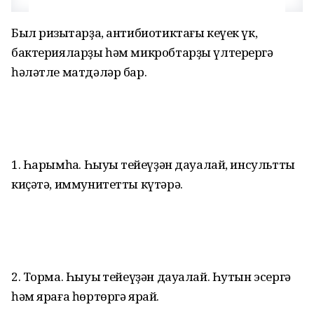
Был ризыҡтарҙа, антибиотиктағы кеүек үк,
бактерияларҙы һәм микробтарҙы үлтерергә
һәләтле матдәләр бар.
1. Һарымһаҡ. Һыуыҡ тейеүҙән дауалай, инсультты
киҫәтә, иммунитетты күтәрә.
2. Торма. Һыуыҡ тейеүҙән дауалай. Һутын эсергә
һәм яраға һөртөргә ярай.