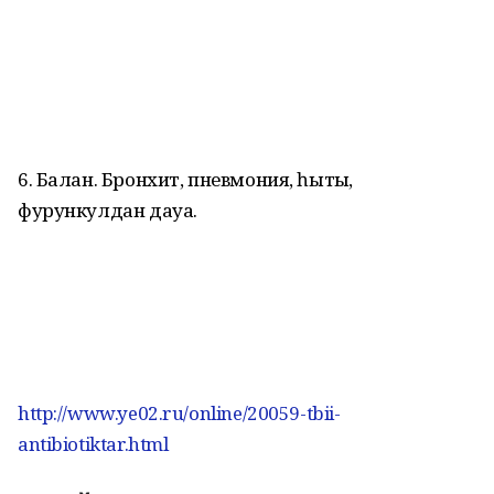
6. Балан. Бронхит, пневмония, һытҡы,
фурункулдан дауа.
http://www.ye02.ru/online/20059-tbii-
antibiotiktar.html