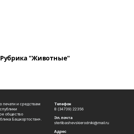
Рубрика "Животные"
о печати и средствам
Телефон
спублики
8 (34739) 22356
ое общество
Эл. почта
блика Башкортостан».
sterlibashevskierodniki@mail.ru
Адрес