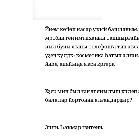
Йәнем көйөп насар уҡый башланым. Б
мәртәбәнән генә имтиханын тапшырға
йыл буйы яҡшы телефонға тип аҡса
үҙенә күлдәк- косметика һатып алған. И
йәнәһе, апайыңа аҡса кәрәгерәк.
Хәҙер мин был ғаиләгә яңылыш килеп
балалар йортонан алғандарҙыр?
Зилиә. Һаҡмар гәзитенән.