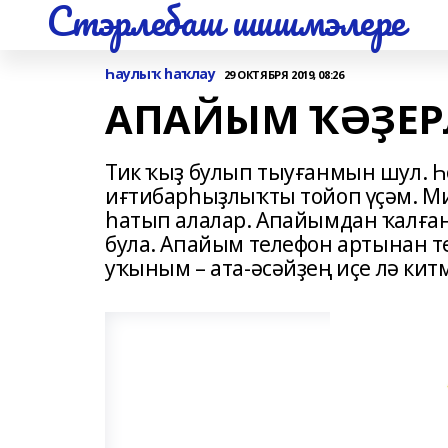
Стэрлебаш шишмэлере
Һаулыҡ һаҡлау
29 ОКТЯБРЯ 2019, 08:26
АПАЙЫМ ҠӘҘЕР
Тик ҡыҙ булып тыуғанмын шул. Һө
иғтибарһыҙлыҡты тойоп үҫәм. Ми
һатып алалар. Апайымдан ҡалған
була. Апайым телефон артынан 
уҡыным – ата-әсәйҙең иҫе лә кит