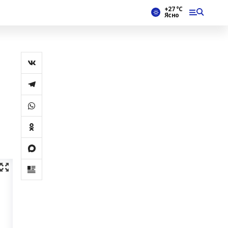
+27 °С
Ясно