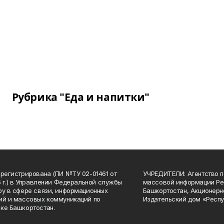
Рубрика "Еда и напитки"
арегистрирована (ПИ №ТУ 02-01461 от
УЧРЕДИТЕЛИ: Агентство п
15 г.) в Управлении Федеральной службы
массовой информации Ре
ру в сфере связи, информационных
Башкортостан, Акционерн
ий и массовых коммуникаций по
Издательский дом «Респу
ке Башкортостан.