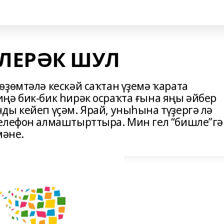
ЛЕРӘК ШУЛ
ҙөмтәлә кескәй саҡтан үҙемә ҡарата
ңә бик-бик һирәк осраҡта ғына яңы әйбер
ды кейеп үҫәм. Ярай, уныһына түҙергә лә
телефон алмаштырттыра. Мин гел “бишле”гә
мәне.