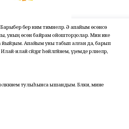
арыбер бер нимә тимәнеләр. Ә апайым өсөнсө
йны, уның өсөн байрам ойошторҙолар. Мин ике
 йыйҙым. Апайым уны табып алған да, барып
лай-илай әсәйҙәргә һөйләгәйнем, үҙемде әрләнеләр,
 эләккәнемә тулыһынса ышандым. Бәлки, мине