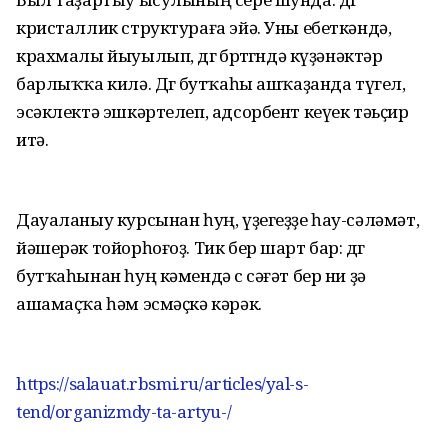
кристаллик структураға эйә. Уны ебеткәндә,
крахмалы йыуылып, дөгө бөртөгөндә күҙәнәктәр
барлыҡҡа килә. Дөгө бутҡаһы ашҡаҙанда түгел,
эсәклектә эшкәртелеп, адсорбент кеүек тәьҫир
итә.
Дауаланыу курсынан һуң, үҙегеҙҙе һау-сәләмәт,
йәшерәк тойорһоғоҙ. Тик бер шарт бар: дөгө
бутҡаһынан һуң кәмендә өс сәғәт бер ни ҙә
ашамаҫҡа һәм эсмәҫкә кәрәк.
https://salauat.rbsmi.ru/articles/yal-s-
tend/organizmdy-ta-artyu-/