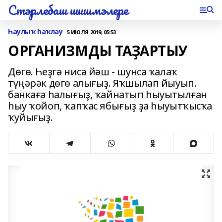
Стэрлебаш шишмэлере
Һаулыҡ һаҡлау
5 ИЮЛЯ 2019, 05:53
ОРГАНИЗМДЫ ТАҘАРТЫУ
Дөгө. Һеҙгә нисә йәш - шунса ҡалаҡ
түңәрәк дөгө алығыҙ. Яҡшылап йыуып.
банкаға һалығыҙ, ҡайнатып һыуытылған
һыу ҡойоп, ҡапҡас ябығыҙ ҙа һыуытҡысҡа
ҡуйығыҙ.