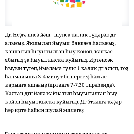
Дөгө. Һеҙгә нисә йәш - шунса ҡалаҡ түңәрәк дөгө
алығыҙ. Яҡшылап йыуып. банкаға һалығыҙ,
ҡайнатып һыуытылған һыу ҡойоп, ҡапҡас
ябығыҙ ҙа һыуытҡысҡа ҡуйығыҙ. Иртәнсәк
һыуын түгеп, өймәләмә тулы 1 ҡалаҡ дөгө алып, тоҙ
һалмайынса 3-4 минут бешерегеҙ һәм ас
ҡарынға ашағыҙ (иртәнге 7-7.30 тирәһендә).
Ҡалған дөгөнө йәнә ҡайнатып һыуытылған һыу
ҡойоп һыуытҡысҡа ҡуйығыҙ. Дөгө бөткәнгә ҡәҙәр
һәр иртә һайын шулай эшләгеҙ.
Был таҙартыу ысулының сере шунда: дөгө