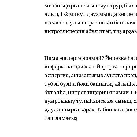
менән ҡыҙарғансы ышҡыу зарур, был 
алып, 1-2 минут дауамында көслө и
көсәйтеп, ул яҡшыраҡ эшләй башлаяс
нитроглицерин ҡабул итеп, тиҙ ярҙа
Нимә эшләргә ярамай? Йөрәккә һал
инфаркт киңәйәсәк. Йөрөргә, торор
аллергия, ашҡаҙанығыҙ ауырта икән
түбән булһа йәки башығыҙ әйләнһә,
буталһа, нитроглицерин ярамай. Н
ауыртыныу тулыһынса юҡҡа сығып, хә
дауаланырға кәрәк. Табип килгәнс
ташламағыҙ.