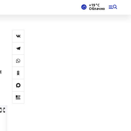
+19 °С
Облачно
н