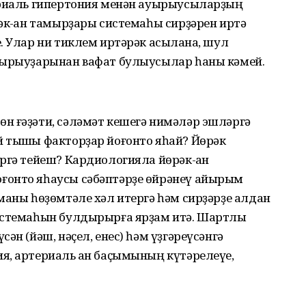
ериаль гипертония менән ауырыусыларҙың
әк-ҡан тамырҙары системаһы сирҙәрен иртә
. Улар ни тиклем иртәрәк асыҡлана, шул
уырыуҙарынан вафат булыусылар һаны кәмей.
н ғәҙәти, сәләмәт кешегә нимәләр эшләргә
 тышҡы факторҙар йоғонто яһай? Йөрәк
ргә тейеш? Кардиологияла йөрәк-ҡан
ғонто яһаусы сәбәптәрҙе өйрәнеү айырым
маны һөҙөмтәле хәл итергә һәм сирҙәрҙе алдан
системаһын булдырырға ярҙам итә. Шартлы
ән (йәш, нәҫел, енес) һәм үҙгәреүсәнгә
я, артериаль ҡан баҫымының күтәрелеүе,