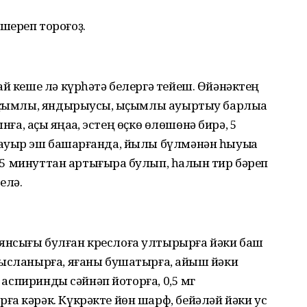
шереп тороғоҙ.
ай кеше лә күрһәтә белергә тейеш. Өйәнәктең
аҫымлы, яндырыусы, ҡыҫымлы ауыртыу барлыҡҡа
ға, аҫҡы яңаҡҡа, эстең өҫкө өлөшөнә бирә, 5
уыр эш башҡарғанда, йылы бүлмәнән һыуыҡҡа
у 5 минуттан артығыраҡ булып, һалҡын тир бәреп
елә.
янсығы булған креслоға ултырырға йәки баш
ысланырға, яғаны бушатырға, ҡайыш йәки
г аспиринды сәйнәп йоторға, 0,5 мг
а кәрәк. Күкрәкте йөн шарф, бейәләй йәки ус