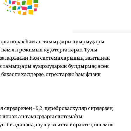
лары йөрәк һәм ҡан тамырҙары ауырыуҙары
ш һәм ял режимын күҙәтергә кәрәк. Тулы
ағзаларының һәм системаларының ваҡытынан
ҡан тамырҙары ауырыуҙарын булдырмаҫ өсөн
 бәхәсле хәлдәрҙе, стрестарҙы һәм физик
 сирҙәренең - 9,2, цереброваскуляр сирҙәрҙең
ә йөрәк-ҡан тамырҙары системаһы
ы билдәләнә, шул уҡ ваҡытта йөрәктең ишемия