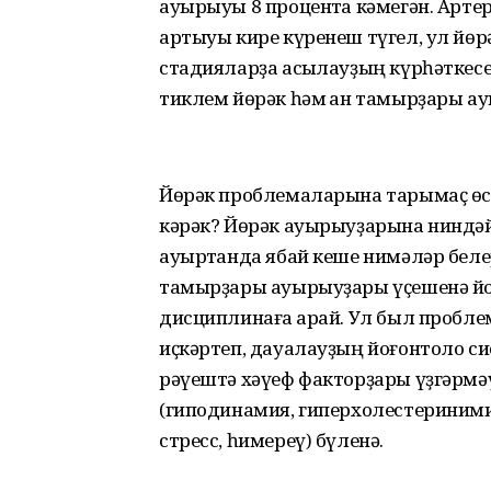
ауырыуы 8 процентҡа кәмегән. Арт
артыуы кире күренеш түгел, ул йөр
стадияларҙа асыҡлауҙың күрһәткесе
тиклем йөрәк һәм ҡан тамырҙары а
Йөрәк проблемаларына тарымаҫ өсө
кәрәк? Йөрәк ауырыуҙарына ниндәй
ауыртҡанда ябай кеше нимәләр беле
тамырҙары ауырыуҙары үҫешенә йо
дисциплинаға ҡарай. Ул был пробле
иҫкәртеп, дауалауҙың йоғонтоло 
рәүештә хәүеф факторҙары үҙгәрмәүс
(гиподинамия, гиперхолестериними
стресс, һимереү) бүленә.