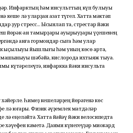
иҙәр. Инфарктың һәм инсульттың күп булыуы
енә кеше лә уларҙан азат түгел. Хатта мәктәп
дар ҙур стресс... Ысынлап та, стрестар йәки
еш йөрәк-ҡан тамырҙары ауырыуҙары үҫешенең
ергәндә ҡанға гормондар сыға һәм улар
әк ҡыҫылыуы йышлығы һәм уның көсө арта,
машыныуы шәбәйә, кислородҡа ихтыяж тыуа.
ҫымы күтәрелеүгә, инфаркка йәки инсультҡа
хәйерле. Һимеҙ кешеләрҙең йөрәгенә көс
фе лә юғары. Физик әүҙемлек матдәләр
 лә еңеләйтә. Хатта йәйәү йәки велосипедта
әре хәүефен кәметә. Даими күнегеүҙәр миокард