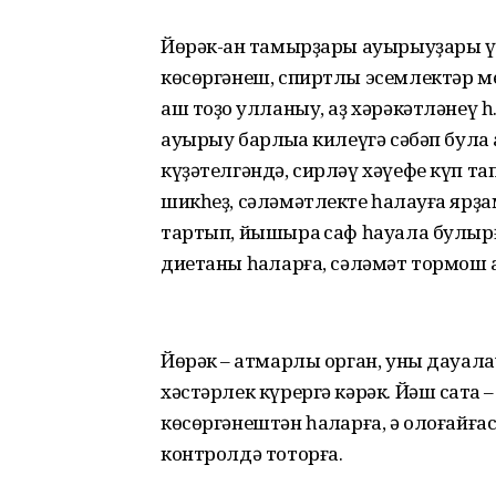
Йөрәк-ҡан тамырҙары ауырыуҙары ү
көсөргәнеш, спиртлы эсемлектәр м
аш тоҙо ҡулланыу, аҙ хәрәкәтләнеү 
ауырыу барлыҡҡа килеүгә сәбәп була
күҙәтелгәндә, сирләү хәүефе күп тап
шикһеҙ, сәләмәтлекте һаҡлауға ярҙам
тартып, йышыраҡ саф һауала булырғ
диетаны һаҡларға, сәләмәт тормош 
Йөрәк – ҡатмарлы орган, уны дауал
хәстәрлек күрергә кәрәк. Йәш саҡта 
көсөргәнештән һаҡларға, ә олоғайға
контролдә тоторға.