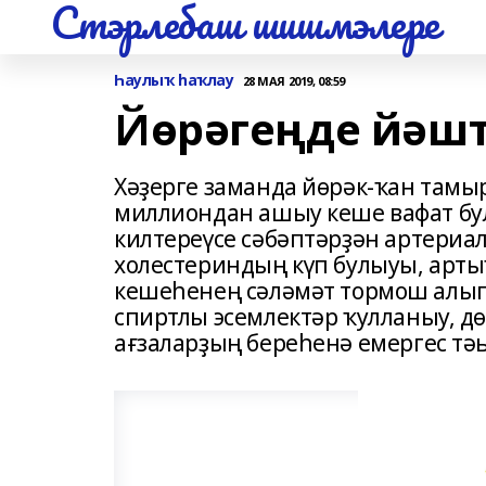
Стэрлебаш шишмэлере
Һаулыҡ һаҡлау
28 МАЯ 2019, 08:59
Йөрәгеңде йәшт
Хәҙерге заманда йөрәк-ҡан там
миллиондан ашыу кеше вафат бу
килтереүсе сәбәптәрҙән артериа
холестериндың күп булыуы, арты
кешеһенең сәләмәт тормош алып 
спиртлы эсемлектәр ҡулланыу, д
ағзаларҙың береһенә емергес тәь