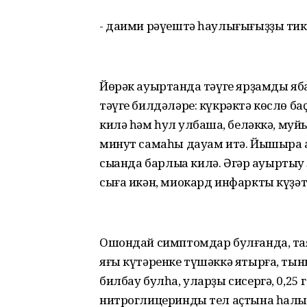
- даими рәүештә һаулығығыҙҙы тик
Йөрәк ауыртҡанда тәүге ярҙамды яб
тәүге билдәләре: күкрәктә көслө б
килә һәм һул ҡулбашҡа, беләккә, муйын
минут самаһы дауам итә. Йышыраҡ а
сыҡҡанда барлыҡҡа килә. Әгәр ауырты
сыға икән, миокард инфаркты күҙәт
Ошондай симптомдар булғанда, та
яғы күтәренке түшәккә ятырға, тын
билбау булһа, уларҙы сисергә, 0,25 
нитроглицеринды тел аҫтына һалырғ