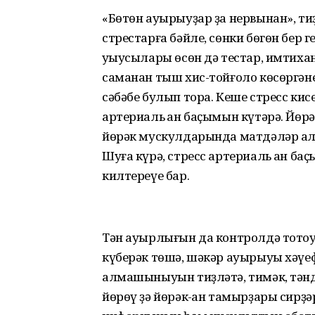
«Бөтөн ауырыуҙар ҙа нервынан», т
стрестарға бәйле, сөнки бөгөн бер г
уҡыусылары өсөн дә тестар, имтихан
саманан тыш хис-тойғоло көсөргән
сәбәбе булып тора. Кеше стресс кис
артериаль ҡан баҫымын күтәрә. Йөр
йөрәк мускулдарында матдәләр ал
Шуға күрә, стресс артериаль ҡан ба
килтереүе бар.
Тән ауырлығын да контролдә тотоу 
күберәк төшә, шәкәр ауырыуы хәүе
алмашыныуын тиҙләтә, тимәк, тәнде
йөрөү ҙә йөрәк-ҡан тамырҙары сирҙ