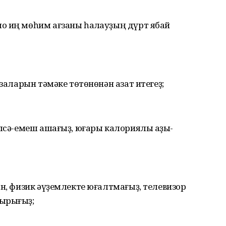
о иң мөһим ағзаны һаҡлауҙың дүрт ябай
ғзаларын тәмәке төтөнөнән азат итегеҙ;
елсә-емеш ашағыҙ, юғары калориялы аҙыҡ-
ан, физик әүҙемлекте юғалтмағыҙ, телевизор
тырығыҙ;