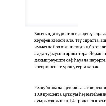
Ваҡытында күрелгән иҫкәртеү сара
хәүефен кәметә ала. Тәү сиратта, э
ҡиммәтле йоҡо организмдың бөтөн 
алда туҙыуына ҡаршы тора. Йөрәк-
даими рәүештә саф һауала йөрөргә,
көсөргәнеште урап үтергә кәрәк.
Республикала артериаль гипертония
10,8 процентҡа артыуы һөҙөмтәһенд
ауырыуҙарының 1,4 процентҡа артыу