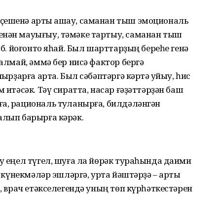
ҫешенә артыҡ ашау, саманан тыш эмоциональ
енән мауығыу, тәмәке тартыу, саманан тыш
һ.б. йоғонто яһай. Был шарттарҙың береһе генә
 алмай, әммә бер нисә фактор бергә
ҡырҙарға арта. Был сәбәптәргә кәртә ҡуйыу, һис
 итәсәк. Тәү сиратта, насар ғәҙәттәрҙән баш
а, рациональ туҡланырға, билдәләнгән
алып барырға кәрәк.
ау еңел түгел, шуға ла йөрәк тураһында даими
– күнекмәләр эшләргә, урта йәштәрҙә – артыҡ
с, врач етәкселегендә уның төп күрһәткестәрен