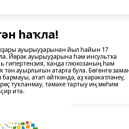
ән һаҡла!
ырҙары ауырыуҙарынан йыл һайын 17
ла. Йөрәк ауырыуҙарына һәм инсультҡа
ль гипертензия, ҡанда глюкозаның һәм
ҡ тән ауырлығын атарға була. Бөгөнгө зама
бармауы, атап әйткәндә, аҙ хәрәкәтләнеү,
өрөҫ туҡланмау, тәмәке тартыу иң мөһим
ҫир итә.