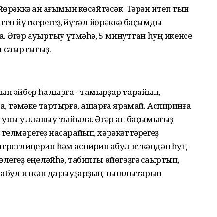
йөрәккә ҡан ағымын көсәйтәсәк. Тәрән итеп тын
теп йүткерегеҙ, йүтәл йөрәккә баҫымды
аҡ. Әгәр ауыртыу үтмәһә, 5 минуттан һуң икенсе
м саҡыртығыҙ.
ҡын әйбер һалырға - тамырҙар тарайып,
ға, тәмәке тартырға, ашарға ярамай. Аспиринға
, уны ҡулланыу тыйыла. Әгәр ҡан баҫымығыҙ
 телмәрегеҙ насарайып, хәрәкәттәрегеҙ
итроглицерин һәм аспирин ҡабул иткәндән һуң
легеҙ еңеләйһә, табипты өйөгөҙгә саҡыртып,
е ҡабул иткән дарыуҙарҙың тышлыҡтарын