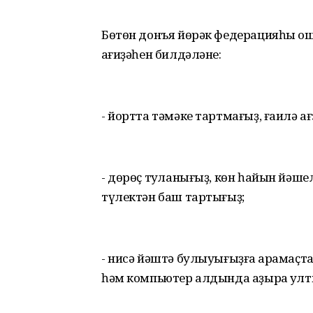
Бөтөн донъя йөрәк федерацияһы ош
ҡағиҙәһен билдәләне:
- йортта тәмәке тартмағыҙ, ғаилә а
- дөрөҫ туҡланығыҙ, көн һайын йәш
түлектән баш тартығыҙ;
- нисә йәштә булыуығыҙға ҡарамаҫт
һәм компьютер алдында аҙыраҡ ул