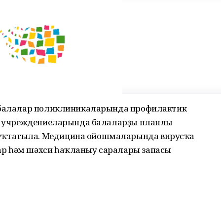
, балалар поликлиникаларында профилактик
иф учреждениеларында балаларҙы планлы
уҡтатыла. Медицина ойошмаларында вирусҡа
р һәм шәхси һаҡланыу саралары запасы