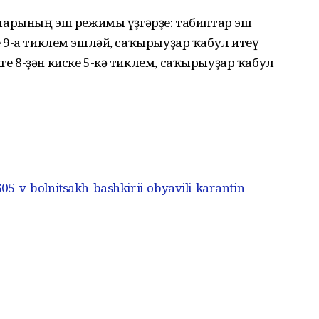
арының эш режимы үҙгәрҙе: табиптар эш
ке 9-ға тиклем эшләй, саҡырыуҙар ҡабул итеү
нге 8-ҙән киске 5-кә тиклем, саҡырыуҙар ҡабул
5-v-bolnitsakh-bashkirii-obyavili-karantin-