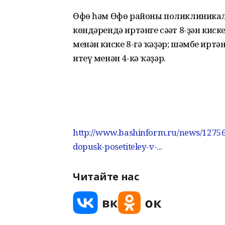
Өфө һәм Өфө районы поликлиникал
көндәрендә иртәнге сәғәт 8-ҙән кис
менән киске 8-гә ҡәҙәр; шәмбе иртә
итеү менән 4-кә ҡәҙәр.
http://www.bashinform.ru/news/127560
dopusk-posetiteley-v-...
Читайте нас