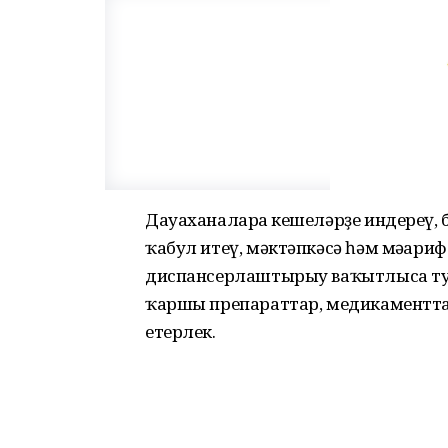
Дауаханаларға кешеләрҙе индереү
ҡабул итеү, мәктәпкәсә һәм мәғар
диспансерлаштырыу ваҡытлыса т
ҡаршы препараттар, медикаментта
етерлек.