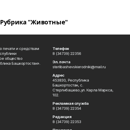
Рубрика "Животные"
о печати и средствам
Телефон
спублики
8 (34739) 22356
ое общество
Эл. почта
блика Башкортостан».
sterlibashevskierodniki@mail.ru
Адрес
453830, Республика
Башкортостан, c.
Стерлибашево,ул. Карла Маркса,
102.
Рекламная служба
8 (34739) 22354
Редакция
8 (34739) 22353