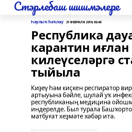
Стэрлебаш шишмэлере
Һаулыҡ һаҡлау
21 ФЕВРАЛЯ 2019, 06:40
Республика дау
карантин иғлан 
килеүселәргә с
тыйыла
Киҙеү һәм киҫкен респиратор в
артыуына бәйле, шулай уҡ инфе
республиканың медицина ойошма
индерелде. Был турала Башҡорт
матбуғат хеҙмәте хәбәр итә.