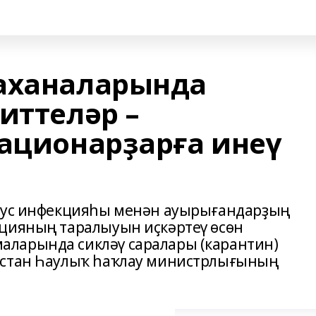
аханаларында
иттеләр –
тационарҙарға инеү
ирус инфекцияһы менән ауырығандарҙың
кцияның таралыуын иҫкәртеү өсөн
ларында сикләү саралары (карантин)
остан Һаулыҡ һаҡлау министрлығының