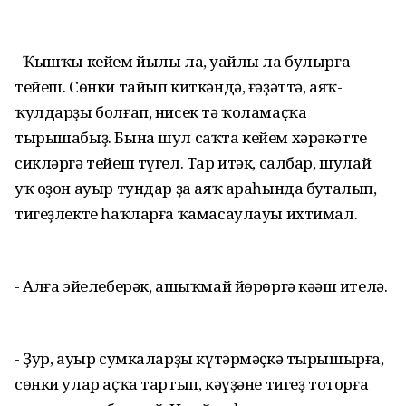
- Ҡышҡы кейем йылы ла, уңайлы ла булырға
тейеш. Сөнки тайып киткәндә, ғәҙәттә, аяҡ-
ҡулдарҙы болғап, нисек тә ҡоламаҫҡа
тырышабыҙ. Бына шул саҡта кейем хәрәкәтте
сикләргә тейеш түгел. Тар итәк, салбар, шулай
уҡ оҙон ауыр тундар ҙа аяҡ араһында буталып,
тигеҙлекте һаҡларға ҡамасаулауы ихтимал.
- Алға эйелеберәк, ашыҡмай йөрөргә кәңәш ителә.
- Ҙур, ауыр сумкаларҙы күтәрмәҫкә тырышырға,
сөнки улар аҫҡа тартып, кәүҙәне тигеҙ тоторға