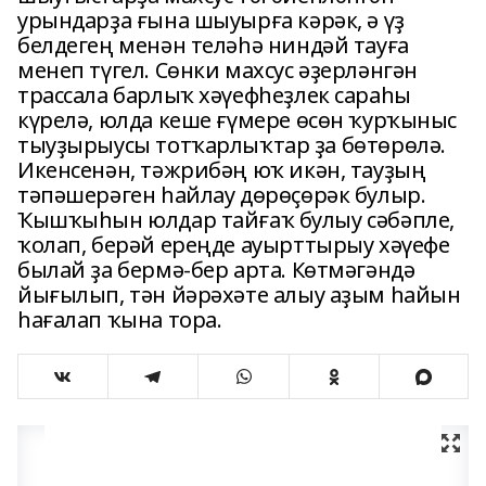
урындарҙа ғына шыуырға кәрәк, ә үҙ
белдегең менән теләһә ниндәй тауға
менеп түгел. Сөнки махсус әҙерләнгән
трассала барлыҡ хәүефһеҙлек сараһы
күрелә, юлда кеше ғүмере өсөн ҡурҡыныс
тыуҙырыусы тотҡарлыҡтар ҙа бөтөрөлә.
Икенсенән, тәжрибәң юҡ икән, тауҙың
тәпәшерәген һайлау дөрөҫөрәк булыр.
Ҡышҡыһын юлдар тайғаҡ булыу сәбәпле,
ҡолап, берәй ереңде ауырттырыу хәүефе
былай ҙа бермә-бер арта. Көтмәгәндә
йығылып, тән йәрәхәте алыу аҙым һайын
һағалап ҡына тора.