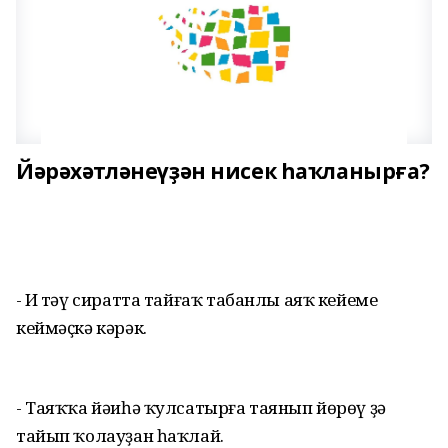
Йәрәхәтләнеүҙән нисек һаҡланырға?
- Иң тәү сиратта тайғаҡ табанлы аяҡ кейеме
кеймәҫкә кәрәк.
- Таяҡҡа йәиһә ҡулсатырға таянып йөрөү ҙә
тайып ҡолауҙан һаҡлай.