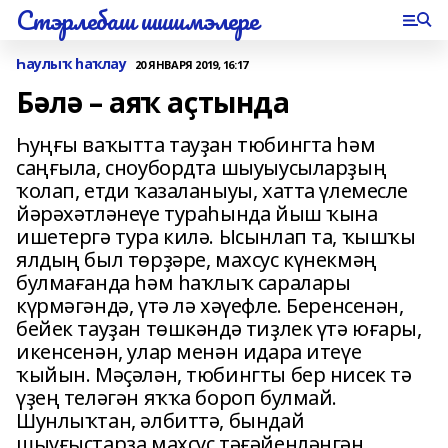
Стэрлебаш шишмэлере
Һаулыҡ һаҡлау
20 ЯНВАРЯ 2019, 16:17
Бәлә – аяҡ аҫтында
Һуңғы ваҡытта тауҙан тюбингта һәм
саңғыла, сноубордта шыуыусыларҙың
ҡолап, етди ҡазаланыуы, хатта үлемесле
йәрәхәтләнеүе тураһында йыш ҡына
ишетергә тура килә. Ысынлап та, ҡышҡы
ялдың был төрҙәре, махсус күнекмәң
булмағанда һәм һаҡлыҡ саралары
күрмәгәндә, үтә лә хәүефле. Беренсенән,
бейек тауҙан төшкәндә тиҙлек үтә юғары,
икенсенән, улар менән идара итеүе
ҡыйын. Мәҫәлән, тюбингты бер нисек тә
үҙең теләгән яҡҡа бороп булмай.
Шунлыҡтан, әлбиттә, бындай
шыуғыстарҙа махсус тәғәйенләнгән