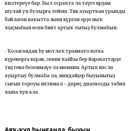
килтереүе бар. Был осраҡта ла тәүге ярҙам
шулай уҡ булырға тейеш. Тик ауырт­ҡан урынды
бәйләгән ваҡытта зыян күргән ерҙе ныҡ
ҡыҫмаһын өсөн бинт артыҡ тығыҙ булмаһын.
- Ҡолағандан һуң мотлаҡ травматолог­ҡа
күренергә кәрәк, сөнки ҡайһы бер йәрәхәттәрҙең
тиҙ генә беленмәүе лә мөмкин. Артыҡ көслө
ауыртыу булмаһа ла, ниндәйҙер быуынығыҙ
сығып тороуы ихтимал – дөрөҫ диагнозды табип
ҡына ҡуя ала.
Аяҡ-ҡул һынғанда, быуын