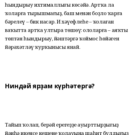
һындырыу ихтималлығы көсәйә. Артҡа ла
ҡоларға тырышмағыҙ, баш менән боҙло ҡарға
бәрелеү – бик насар. Иң хәүефлеһе – ҡолаған
ваҡытта артҡа ултыра төшөү: ололарға – аяҡты
төптән һындырыу, йәштәргә ҡоймос һөйәген
йәрәхәтләү ҡурҡынысы янай.
Ниндәй ярҙам күрһәтергә?
Тайып ҡолап, берәй ерегеҙҙе ауырттыр­ҙығыҙ
йәиһә икенсе кешенең ҡолауына шаһит булдығыҙ