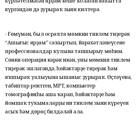
күрһәтелмәгән ярҙам кеше ҡолаған ваҡытта
күргәндән дә ҙурыраҡ зыян килтерә.
- Ғөмүмән, был осраҡта мөмкин тиклем тиҙерәк
“Ашығыс ярҙам” саҡыртып, йәрәхәтләнеүсене
профессионалдар ҡулына тапшырыу мөһим.
Сөнки операция кәрәк икән, уны мөмкин тиклем
тиҙерәк эшләгәндә, һөйәктәрҙең тиҙерәк һәм
яҡшыраҡ уңалыуына ышаныс ҙурыраҡ. Өҫтәүенә,
табиптар рентген, МРТ, компьютер
томографияһы аша ҡарап, һөйәктәрҙең һәм
йомшаҡ туҡымаларҙың ни тиклем зыян күреүен
асыҡ һәм дөрөҫ билдәләй ала.