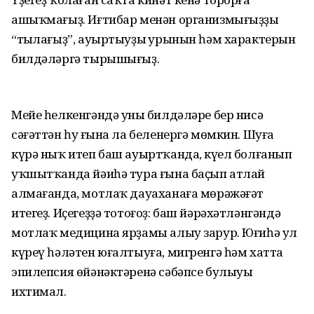
ашыҡмағыҙ. Иғтибар менән организмығыҙҙы
“тыңлағыҙ”, ауыртыуҙың урынын һәм характерын
билдәләргә тырышығыҙ.
Мейе һелкенгәндә уның билдәләре бер нисә
сәғәттән һуң ғына ла беленергә мөмкин. Шуға
күрә ныҡ итеп баш ауыртҡанда, күңел болғанып
уҡшытҡанда йәиһә тура ғына баҫып атлай
алмағанда, мотлаҡ дауаханаға мөрәжәғәт
итегеҙ. Иҫегеҙҙә тотоғоҙ: баш йәрәхәтләнгәндә
мотлаҡ медицина ярҙамы алыу зарур. Юғиһә ул
күреү һәләтен юғалтыуға, мигренгә һәм хатта
эпилепсия өйәнәктәренә сәбәпсе булыуы
ихтимал.