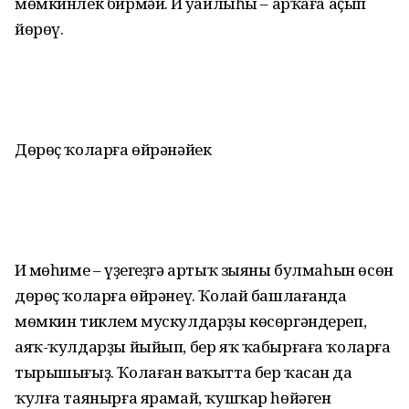
мөмкинлек бирмәй. Иң уңайлыһы – арҡаға аҫып
йөрөү.
Дөрөҫ ҡоларға өйрәнәйек
Иң мөһиме – үҙегеҙгә артыҡ зыяны булмаһын өсөн
дөрөҫ ҡоларға өйрәнеү. Ҡолай башлағанда
мөмкин тиклем мускулдарҙы көсөргәндереп,
аяҡ-ҡулдарҙы йыйып, бер яҡ ҡабырғаға ҡоларға
тырышығыҙ. Ҡолаған ваҡытта бер ҡасан да
ҡулға таянырға ярамай, ҡушҡар һөйәген