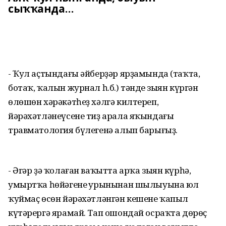
сыҡҡанда…
- Ҡул аҫтындағы әйберҙәр ярҙамында (таҡта,
ботаҡ, ҡалын журнал һ.б.) тәндең зыян күргән
өлөшөн хәрәкәтһеҙ хәлгә килтереп,
йәрәхәтләнеүсене тиҙ арала яҡындағы
травматология бүлегенә алып барығыҙ.
- Әгәр ҙә ҡолаған ваҡытта арҡа зыян күрһә,
умыртҡа һөйәгенең урынынан шылыуына юл
ҡуймаҫ өсөн йәрәхәтләнгән кешене ҡапыл
күтәрергә ярамай. Тап ошондай осраҡта дөрөҫ