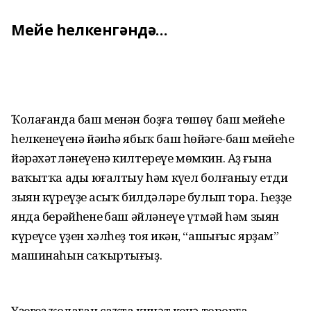
Мейе һелкенгәндә…
Ҡолағанда баш менән боҙға төшөү баш мейеһе
һелкенеүенә йәиһә ябыҡ баш һөйәге-баш мейеһе
йәрәхәтләнеүенә килтереүе мөмкин. Аҙ ғына
ваҡытҡа аңды юғалтыу һәм күңел болғаныу етди
зыян күреүҙең асыҡ билдәләре булып тора. Һеҙҙең
янда берәйһенең баш әйләнеүе үтмәй һәм зыян
күреүсе үҙен хәлһеҙ тоя икән, “ашығыс ярҙам”
машинаһын саҡыртығыҙ.
Үҙегеҙ ҡолаған саҡта кинәт кенә торорға