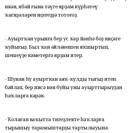
икән, ябай ғына тәүге ярҙам күрһәтеү
ҡағиҙәләрен иҫегеҙҙә тотоғоҙ.
- Ауыртҡан урынға бер ус ҡар йәиһә боҙ киҫәге
ҡуйығыҙ. Был ҡан әйләнешен яҡшыртып,
шешеүҙе кәметергә ярҙам итер.
- Шунан һуң ауыртҡан аяҡ-ҡулды тығыҙ итеп
бәйләп, бер нисә көн буйы уны ауырттырыуҙан
һаҡларға кәрәк.
- Ҡолаған ваҡытта тигеҙлекте һаҡлар­ға
тырышыу тарамыштарҙың тартылыуына