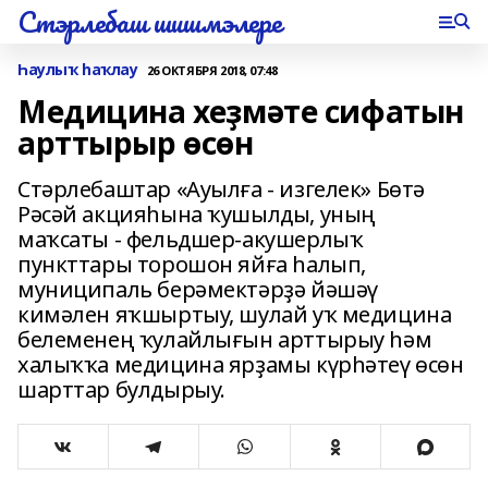
Стэрлебаш шишмэлере
Һаулыҡ һаҡлау
26 ОКТЯБРЯ 2018, 07:48
Медицина хеҙмәте сифатын
арттырыр өсөн
Стәрлебаштар «Ауылға - изгелек» Бөтә
Рәсәй акцияһына ҡушылды, уның
маҡсаты - фельдшер-акушерлыҡ
пункттары торошон яйға һалып,
муниципаль берәмектәрҙә йәшәү
кимәлен яҡшыртыу, шулай уҡ медицина
белеменең ҡулайлығын арттырыу һәм
халыҡҡа медицина ярҙамы күрһәтеү өсөн
шарттар булдырыу.