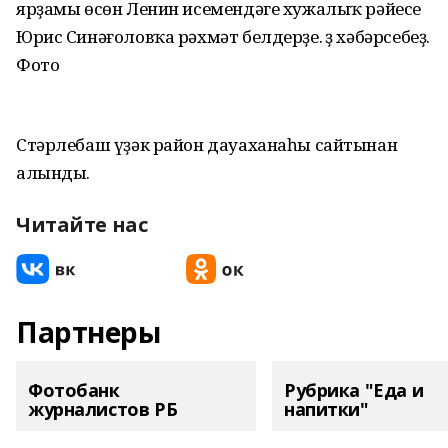
ярҙамы өсөн Ленин исемендәге хужалыҡ рәйесе
Юрис Синәғоловҡа рәхмәт белдерҙе. Үҙ хәбәрсебеҙ.
Фото
Стәрлебаш үҙәк район дауаханаһы сайтынан
алынды.
Читайте нас
Партнеры
Фотобанк
Рубрика "Еда и
журналистов РБ
напитки"