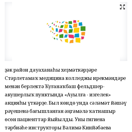
Үҙәк район дауаханаһы хеҙмәткәрҙәре
Стәрлетамаҡ медицина колледжы ирекмәндәре
менән берлектә Ҡуғанаҡбаш фельдшер-
акушерлыҡ пунктында «Ауылға - изгелек»
акцияһы үткәрҙе. Был көндө унда сәләмәт йәшәү
рәүешенә бағышланған әңгәмәлә ҡатнашыр
өсөн пациенттар йыйылды. Уны гигиена
тәрбиәһе инструкторы Вәлимә Кинйәбаева