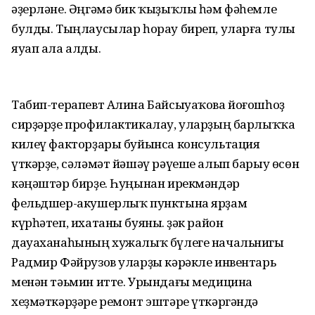
әҙерләне. Әңгәмә бик ҡыҙыҡлы һәм фәһемле
булды. Тыңлаусылар һорау биреп, уларға тулы
яуап ала алды.
Табип-терапевт Алина Байсыуаҡова йоғошһоҙ
сирҙәрҙе профилактикалау, уларҙың барлыҡҡа
килеү факторҙары буйынса консультация
үткәрҙе, сәләмәт йәшәү рәүеше алып барыу өсөн
кәңәштәр бирҙе. Һуңынан ирекмәндәр
фельдшер-акушерлыҡ пунктына ярҙам
күрһәтеп, ихатаны буяны. Үҙәк район
дауаханаһының хужалыҡ бүлеге начальнигы
Радмир Фәйрузов уларҙы кәрәкле инвентарь
менән тәьмин итте. Урындағы медицина
хеҙмәткәрҙәре ремонт эштәре үткәргәндә