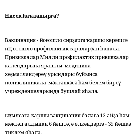
Нисек
һаҡланырға?
Вакцинация - йоғошло сирҙәргә ҡаршы көрәштә
иң отошло профилактик сараларҙан һанала.
Прививкалар Милли профилактик прививкалар
календарына ярашлы, медицина
хеҙмәтләндереү урындары буйынса
поликлиникала, мәктәпкәсә һәм белем биреү
учреждениеларында бушлай яһала.
Ҡыҙылсаға ҡаршы вакцинация балаға 12 айҙа һәм
мәктәп алдынан 6 йәштә, ә өлкәндәргә - 35 йәшкә
тиклем яһала.