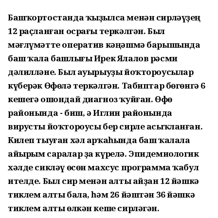
Башҡортостанда ҡыҙылса менән сирләүҙең
12 раҫланған осрағы теркәлгән. Был
мәғлүмәтте оператив кәңәшмә барышында
баш ҡала башлығы Ирек Ялалов рәсми
дәлилләне. Был ауырыуҙы йоҡтороусылар
күберәк Өфөлә теркәлгән. Табиптар бөгөнгә 6
кешегә ошондай диагноз ҡуйған. Өфө
районында - биш, ә Иглин районында
вирусты йоҡтороусы бер сирле асыҡланған.
Килеп тыуған хәл арҡаһында баш ҡалала
айырым саралар ҙа күрелә. Эпидемиологик
хәлде сикләү өсөн махсус программа ҡабул
ителде. Был сир менән алты айҙан 12 йәшкә
тиклем алты бала, һәм 26 йәштән 36 йәшкә
тиклем алты өлкән кеше сирләгән.