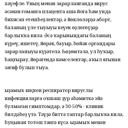
хәүефле. Уның менән зарарланғанда вирус
әсәнән ғоманға плацента аша йоға һәм унда
бихисап етешһеҙлектәр, ә йөклөләрҙә аборт,
баланың үле тыуыуы кеүек өҙлөгөүҙәр
барлыҡҡа килә. Әсә ҡарынындағы баланың
күреү, ишетеү, йөрәк, бауыр, һөйәк органдары
зарарланыуы күҙәтелә. Һөҙөмтәлә, ул һуҡыр,
һаңғырау, йөрәгендә кәмселектәр, аҡыл яғынан
зәғиф булып тыуа.
Ҡыҙамыҡ киҫкен респиратор вируслы
инфекцияларға оҡшаш ҙур әһәмиткә эйә
булмаған симптомдар, ә 30-50% - клиник
билдәһеҙ үтә. Тәүҙә биттә таптар барлыҡҡа килә,
һуңынан тотош тәнгә күсә. Ҡыҙамыҡ менән