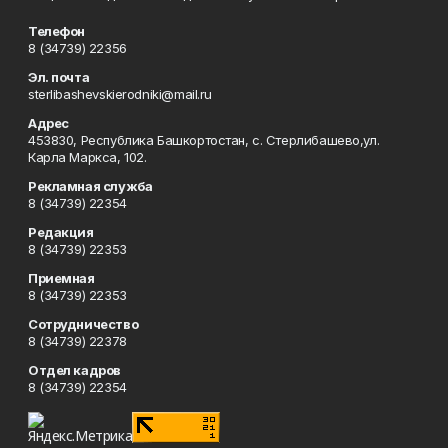
Телефон
8 (34739) 22356
Эл. почта
sterlibashevskierodniki@mail.ru
Адрес
453830, Республика Башкортостан, c. Стерлибашево,ул.
Карла Маркса, 102.
Рекламная служба
8 (34739) 22354
Редакция
8 (34739) 22353
Приемная
8 (34739) 22353
Сотрудничество
8 (34739) 22378
Отдел кадров
8 (34739) 22354