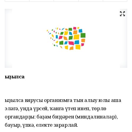
Ҡыҙылса
Ҡыҙылса вирусы организмға тын алыу юлы аша
эләгә, унда үрсей, ҡанға үтеп инеп, төрлө
органдарҙы: баҙам биҙҙәрен (миндалиналар),
бауыр, үпкә, електе зарарлай.