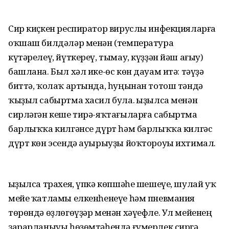
Сир киҫкен респиратор вируслы инфекцияларға
оҡшаш билдәләр менән (температура
күтәрелеү, йүткереү, тымау, күҙҙән йәш ағыу)
башлана. Был хәл ике-өс көн дауам итә: тәүҙә
биттә, ҡолаҡ артында, һуңынан тотош тәндә
ҡыҙыл сабыртма хасил була. Ҡыҙылса менән
сирләгән кеше тирә-яҡтағыларға сабыртма
барлыҡҡа килгәнсе дүрт һәм барлыҡҡа килгәс
дүрт көн эсендә ауырыуҙы йоҡтороуы ихтимал.
Ҡыҙылса трахея, үпкә көпшәһе шешеүе, шулай уҡ
мейе ҡатламы елкенһенеүе һәм пневмания
төрөндә өҙлөгөүҙәр менән хәүефле. Ул мейенең
зарарланыуы һөҙөмтәһендә ғүмерлек сиргә,