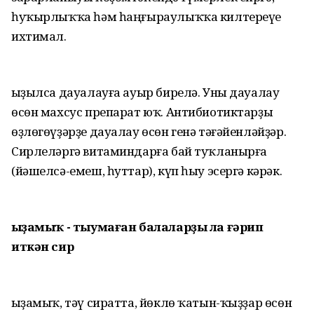
һуҡырлыҡҡа һәм һаңғыраулыҡҡа килтереүе
ихтимал.
Ҡыҙылса дауалауға ауыр бирелә. Уны дауалау
өсөн махсус препарат юҡ. Антибиотиктарҙы
өҙлөгөүҙәрҙе дауалау өсөн генә тәғәйенләйҙәр.
Сирлеләргә витаминдарға бай туҡланырға
(йәшелсә-емеш, һуттар), күп һыу эсергә кәрәк.
Ҡыҙамыҡ - тыумаған
балаларҙы ла
ғәрип
иткән сир
Ҡыҙамыҡ, тәү сиратта, йөклө ҡатын-ҡыҙҙар өсөн