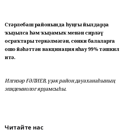
Стәрлебаш районында һуңғы йылдарҙа
ҡыҙылса һәм ҡыҙамыҡ менән сирләү
осраҡтары теркәлмәгән, сөнки балаларға
ошо йәһәттән вакцинация яһау 99% тәшкил
итә.
Илгизәр ҒӘЛИЕВ, үҙәк район дауаханаһының
эпидемиолог ярҙамсыһы.
Читайте нас