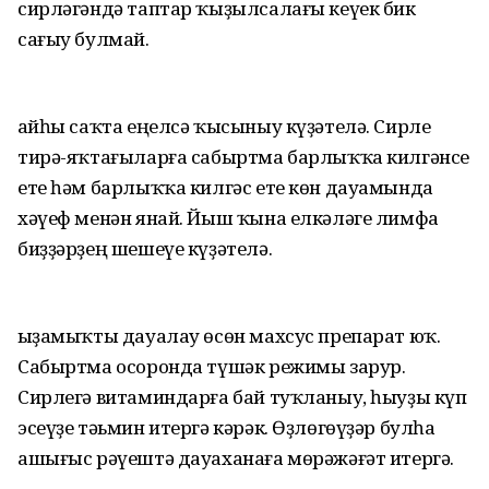
сирләгәндә таптар ҡыҙылсалағы кеүек бик
сағыу булмай.
Ҡайһы саҡта еңелсә ҡысыныу күҙәтелә. Сирле
тирә-яҡтағыларға сабыртма барлыҡҡа килгәнсе
ете һәм барлыҡҡа килгәс ете көн дауамында
хәүеф менән янай. Йыш ҡына елкәләге лимфа
биҙҙәрҙең шешеүе күҙәтелә.
Ҡыҙамыҡты дауалау өсөн махсус препарат юҡ.
Сабыртма осоронда түшәк режимы зарур.
Сирлегә витаминдарға бай туҡланыу, һыуҙы күп
эсеүҙе тәьмин итергә кәрәк. Өҙлөгөүҙәр булһа
ашығыс рәүештә дауаханаға мөрәжәғәт итергә.