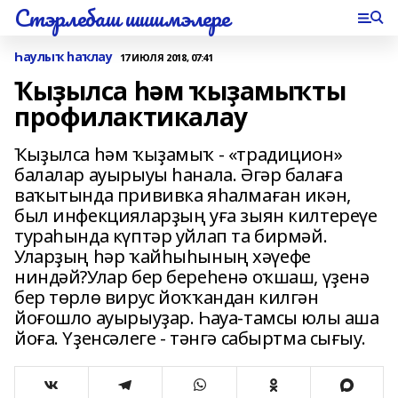
Стэрлебаш шишмэлере
Һаулыҡ һаҡлау
17 ИЮЛЯ 2018, 07:41
Ҡыҙылса һәм ҡыҙамыҡты
профилактикалау
Ҡыҙылса һәм ҡыҙамыҡ - «традицион»
балалар ауырыуы һанала. Әгәр балаға
ваҡытында прививка яһалмаған икән,
был инфекцияларҙың уға зыян килтереүе
тураһында күптәр уйлап та бирмәй.
Уларҙың һәр ҡайһыһының хәүефе
ниндәй?Улар бер береһенә оҡшаш, үҙенә
бер төрлө вирус йоҡҡандан килгән
йоғошло ауырыуҙар. Һауа-тамсы юлы аша
йоға. Үҙенсәлеге - тәнгә сабыртма сығыу.