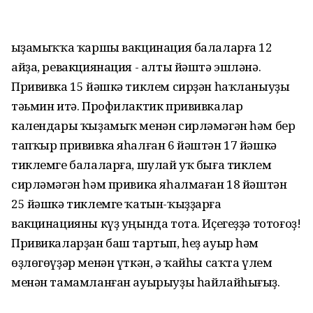
Ҡыҙамыҡҡа ҡаршы вакцинация балаларға 12
айҙа, ревакциянация - алты йәштә эшләнә.
Прививка 15 йәшкә тиклем сирҙән һаҡланыуҙы
тәьмин итә. Профилактик прививкалар
календары ҡыҙамыҡ менән сирләмәгән һәм бер
тапҡыр прививка яһалған 6 йәштән 17 йәшкә
тиклемге балаларға, шулай уҡ быға тиклем
сирләмәгән һәм привика яһалмаған 18 йәштән
25 йәшкә тиклемге ҡатын-ҡыҙҙарға
вакцинацияны күҙ уңында тота. Иҫегеҙҙә тотоғоҙ!
Привикаларҙан баш тартып, һеҙ ауыр һәм
өҙлөгөүҙәр менән үткән, ә ҡайһы саҡта үлем
менән тамамланған ауырыуҙы һайлайһығыҙ.