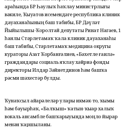
араһында БР Һаулыҡ һаҡлау министрлығы
вәкиле, Ҡыуатов исемендәге республика клиник
дауаханаһының баш табибы, БР Дәүләт
Йыйылышы-Ҡоролтай депутаты Ринат Нагаев, 1
һанлы Стәрлетамаҡ ҡала клиник дауаханаһы
баш табибы, Стәрлетамаҡ медицина округы
кураторы Азат Ҡорбанғәлиев, «Бәхетле ғаилә»
граждандарҙы социаль яҡлау хәйриә фонды
директоры Илдар Зәйнетдинов һәм башҡа
рәсми шәхестәр булды.
Ҡунаҡсыл айҙарәлеләр уларҙы икмәк-тоҙ, ҡымыҙ
һәм бауырһаҡ, «Балҡыш» ҡатын-ҡыҙҙар халыҡ
вокаль ансамбле башҡарыуында моңло йырҙар
менән ҡаршыланы.