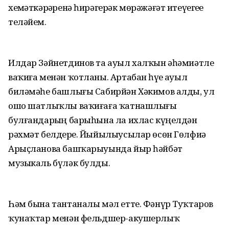
хеҙмәткәрҙәренә һирәгерәк мөрәжәғәт итеүегеҙҙе
теләйем.
Илдар Зәйнетдинов та ауыл халҡын әһәмиәтле
ваҡиға менән ҡотланы. Артабан һүҙҙе ауыл
биләмәһе башлығы Сабирйән Хәкимов алды, ул
ошо шатлыҡлы ваҡиғаға ҡатнашлығы
булғандарҙың барыһына ла ихлас күңелдән
рәхмәт белдерҙе. Йыйылыусылар өсөн Гөлфиә
Арыҫланова башҡарыуында йыр һәйбәт
музыкаль бүләк булды.
Һәм бына тантаналы мәл етте. Фәнүр Туҡтаров
ҡунаҡтар менән фельдшер-акушерлыҡ