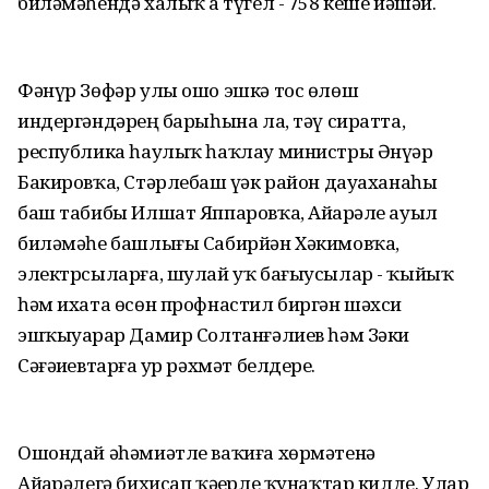
биләмәһендә халыҡ аҙ түгел - 758 кеше йәшәй.
Фәнүр Зөфәр улы ошо эшкә тос өлөш
индергәндәрҙең барыһына ла, тәү сиратта,
республика һаулыҡ һаҡлау министры Әнүәр
Бакировҡа, Стәрлебаш үҙәк район дауаханаһы
баш табибы Илшат Яппаровҡа, Айҙарәле ауыл
биләмәһе башлығы Сабирйән Хәкимовҡа,
электрсыларға, шулай уҡ бағыусылар - ҡыйыҡ
һәм ихата өсөн профнастил биргән шәхси
эшҡыуарҙар Дамир Солтанғәлиев һәм Зәки
Сәғәҙиевтарға ҙур рәхмәт белдерҙе.
Ошондай әһәмиәтле ваҡиға хөрмәтенә
Айҙарәлегә бихисап ҡәҙерле ҡунаҡтар килде. Улар