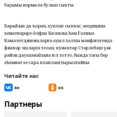
баҫымы нормала булып сыҡты.
Барыһын да ҡарап, хуплап сыҡҡас, медицина
хеҙмәткәрҙәре Әлфиә Хәсәнова һәм Ғәлимә
Камалетдиноваларға ауыл халҡы мәнфәғәтендә
фиҙаҡәр эшләргә теләп, ҡунаҡтар Стәрлебаш үҙәк
район дауаханаһына юл тотто, бында тағы бер
әһәмиәтле сара планлаштырылғайны.
Читайте нас
Партнеры