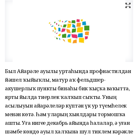
Был Айҙарәле ауылы уртаһында профнастилдан
йәшел ҡыйыҡлы, матур аҡ фельдшер-
акушерлыҡ пункты бинаһы бик ҡыҫҡа ваҡытта,
ярты йылда тиерлек ҡалҡып сыҡты. Уның
асылыуын айҙарәлеләр күптән үк ҙур түҙемһеҙлек
менән көтә. Һәм уларҙың хыялдары тормошҡа
ашты. Уға нигеҙҙе декабрь айында һалалар, ә уҙған
шәмбе көндө ауыл халҡына шул тиклем кәрәкле