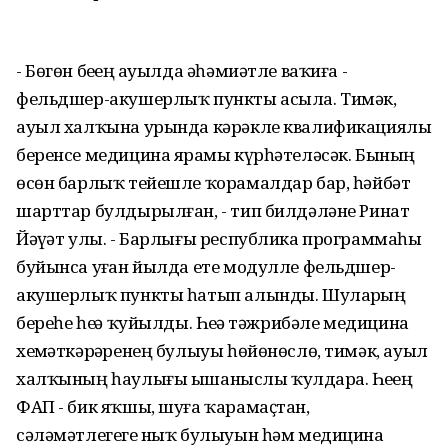
- Бөгөн беҙҙең ауылда әһәмиәтле ваҡиға -
фельдшер-акушерлыҡ пункты асыла. Тимәк,
ауыл халҡына урында кәрәкле квалификациялы
беренсе медицина ярҙамы күрһәтеләсәк. Бының
өсөн барлыҡ тейешле ҡорамалдар бар, һәйбәт
шарттар булдырылған, - тип билдәләне Ринат
Йәүҙәт улы. - Барлығы республика программаһы
буйынса уҙған йылда ете модулле фельдшер-
акушерлыҡ пункты һатып алынды. Шуларҙың
береһе һеҙҙә ҡуйылды. Һеҙҙә тәжрибәле медицина
хеҙмәткәрҙәренең булыуы һөйөнөслө, тимәк, ауыл
халҡының һаулығы ышаныслы ҡулдарҙа. Һеҙҙең
ФАП - бик яҡшы, шуға ҡарамаҫтан,
сәләмәтлегегеҙ ныҡ булыуын һәм медицина