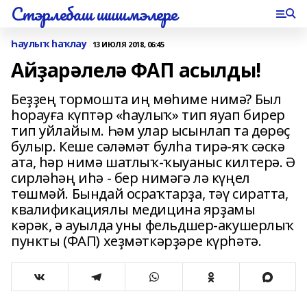
Стэрлебаш шишмэлере
Һаулыҡ һаҡлау
13 ИЮЛЯ 2018, 06:45
Айҙарәлелә ФАП асылды!
Беҙҙең тормошта иң мөһиме нимә? Был
һорауға күптәр «һаулыҡ» тип яуап бирер
тип уйлайым. Һәм улар ысынлап та дөрөҫ
булыр. Кеше сәләмәт булһа тирә-яҡ сәскә
ата, һәр нимә шатлыҡ-ҡыуаныс килтерә. Ә
сирләһәң иһә - бер нимәгә лә күңел
төшмәй. Бындай осраҡтарҙа, тәү сиратта,
квалификациялы медицина ярҙамы
кәрәк, ә ауылда уны фельдшер-акушерлыҡ
пункты (ФАП) хеҙмәткәрҙәре күрһәтә.