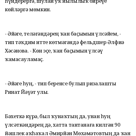
һүндерергә, шулай уҡ йылылыҡ биреүҙе
көйләргә мөмкин.
- Әйҙәгеҙ, теләгәндәрҙең ҡан баҫымын үлсәйем, -
тип тәҡдим итте көтмәгәндә фельдшер Әлфиә
Хәсәнова. - Көн эҫе, ҡан баҫымын үлсәү
ҡамасауламаҫ.
- Әйҙәгеҙ һуң, - тип беренсе булып ризалашты
Ринат Йәүҙәт улы.
Бәхеткә күрә, был ҡунаҡтың да, унан һуң
үлсәткәндәрҙең дә, хатта тантанаға килгән 90
йәшлек аҡһаҡал Әмирйән Мөхәмәтовтың да ҡан