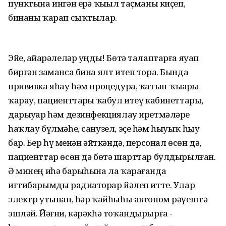
пунктына ингән ерҙә ҡыҙыл таҫманы киҫеп,
бинаны ҡарап сыҡтылар.
Эйе, айҙарәлеләр уңды! Бөтә талаптарға яуап
биргән заманса бина ялт итеп тора. Бында
прививка яһау һәм процедура, ҡатын-ҡыҙҙарҙы
ҡарау, пациенттарҙы ҡабул итеү кабинеттары,
дарыуҙар һәм дезинфекциялау иретмәләре
һаҡлау бүлмәһе, санузел, эҫе һәм һыуыҡ һыу
бар. Бер һүҙ менән әйткәндә, персонал өсөн дә,
пациенттар өсөн дә бөтә шарттар булдырылған.
Ә минең иһә барыһына ла ҡарағанда
иғтибарымды радиаторҙар йәлеп итте. Улар
электр утынан, һәр ҡайһыһы автоном рәүештә
эшләй. Йәғни, кәрәкһә тоҡандырырға -