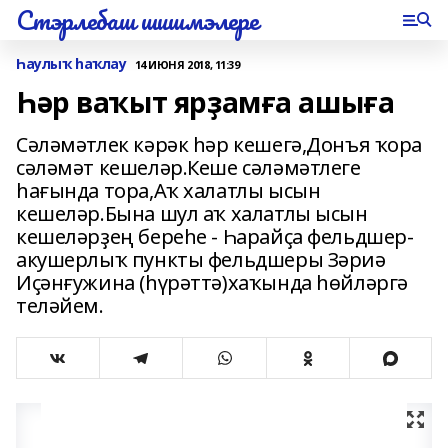
Стэрлебаш шишмэлере
Һаулыҡ һаҡлау
14 ИЮНЯ 2018, 11:39
Һәр ваҡыт ярҙамға ашыға
Сәләмәтлек кәрәк һәр кешегә,Донъя ҡора
сәләмәт кешеләр.Кеше сәләмәтлеге
һағында тора,Аҡ халатлы ысын
кешеләр.Бына шул аҡ халатлы ысын
кешеләрҙең береһе - Һарайҫа фельдшер-
акушерлыҡ пункты фельдшеры Зәриә
Иҫәнғужина (һүрәттә)хаҡында һөйләргә
теләйем.