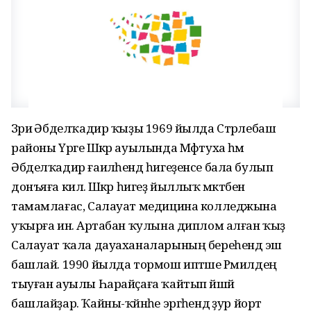
Зәриә Әбделҡадир ҡыҙы 1969 йылда Стәрлебаш
районы Үрге Шәкәр ауылында Мәфтуха һәм
Әбделҡадир ғаиләһендә һигеҙенсе бала булып
донъяға килә. Шәкәр һигеҙ йыллыҡ мәктәбен
тамамлағас, Салауат медицина колледжына
уҡырға инә. Артабан ҡулына диплом алған ҡыҙ
Салауат ҡала дауаханаларының береһендә эш
башлай. 1990 йылда тормош иптәше Рәмилдең
тыуған ауылы Һарайҫаға ҡайтып йәшәй
башлайҙар. Ҡайны-ҡәйнәһе эргәһендә ҙур йорт