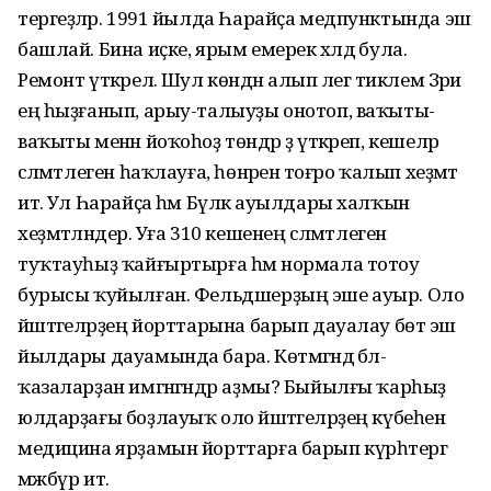
тергеҙәләр. 1991 йылда Һарайҫа медпунктында эш
башлай. Бина иҫке, ярым емерек хәлдә була.
Ремонт үткәрелә. Шул көндән алып әлегә тиклем Зәриә
ең һыҙғанып, арыу-талыуҙы онотоп, ваҡыты-
ваҡыты менән йоҡоһоҙ төндәр ҙә үткәреп, кешеләр
сәләмәтлеген һаҡлауға, һөнәренә тоғро ҡалып хеҙмәт
итә. Ул Һарайҫа һәм Бүләк ауылдары халҡын
хеҙмәтләндерә. Уға 310 кешенең сәләмәтлеген
туҡтауһыҙ ҡайғыртырға һәм нормала тотоу
бурысы ҡуйылған. Фельдшерҙың эше ауыр. Оло
йәштәгеләрҙең йорттарына барып дауалау бөтә эш
йылдары дауамында бара. Көтмәгәндә бәлә-
ҡазаларҙан имгәнгәндәр аҙмы? Быйылғы ҡарһыҙ
юлдарҙағы боҙлауыҡ оло йәштәгеләрҙең күбеһенә
медицина ярҙамын йорттарға барып күрһәтергә
мәжбүр итә.