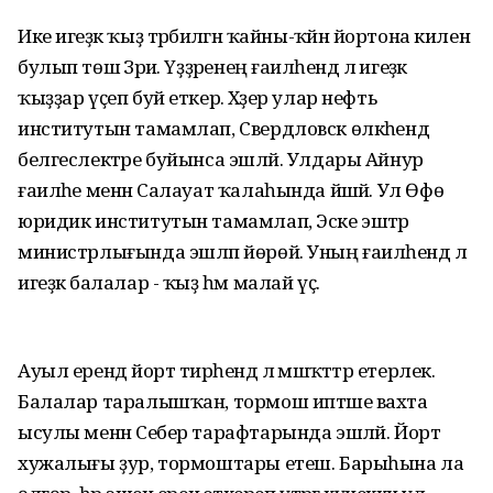
Ике игеҙәк ҡыҙ тәрбиәләгән ҡайны-ҡәйнә йортона килен
булып төшә Зәриә. Үҙҙәренең ғаиләһендә лә игеҙәк
ҡыҙҙар үҫеп буй еткерә. Хәҙер улар нефть
институтын тамамлап, Свердловск өлкәһендә
белгеслектәре буйынса эшләй. Улдары Айнур
ғаиләһе менән Салауат ҡалаһында йәшәй. Ул Өфө
юридик институтын тамамлап, Эске эштәр
министрлығында эшләп йөрөй. Уның ғаиләһендә лә
игеҙәк балалар - ҡыҙ һәм малай үҫә.
Ауыл ерендә йорт тирәһендә лә мәшәҡәттәр етерлек.
Балалар таралышҡан, тормош иптәше вахта
ысулы менән Себер тарафтарында эшләй. Йорт
хужалығы ҙур, тормоштары етеш. Барыһына ла