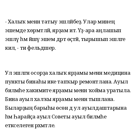
- Халыҡ менән татыу эшләйбеҙ. Улар минең
эшемде хөрмәтләй, ярҙам итә. Үҙ-ара аңлашып
эшләү һәм йәшәү эшемә дәрт өҫтәй, тырышып эшләге
килә, - ти фельдшер.
Ул эшләгән осорҙа халыҡ ярҙамы менән медицина
пункты бинаһы ике тапҡыр ремонтлана. Ауыл
биләмәһе хакимиәте ярҙамы менән ҡойма уратыла.
Бина ауыл халҡы ярҙамы менән тышлана.
Быларҙың барыһы өсөн дә ул ауылдаштарына
һәм Һарайҫа ауыл Советы ауыл биләмәһе
етәкселегенә рәхмәтле.