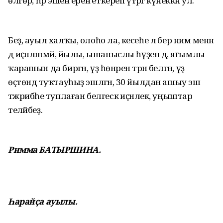
өлгөрә, һәр эшен еренә еткереп үтәргә күнеккән ул.
Беҙ, ауыл халҡы, олоһо ла, кесеһе лә бер нимә менән
дә иҫәпләшмәй, йылы, ышаныслы һүҙен дә, яғымлы
ҡарашын да биргән, үҙ һөнәрен тәрән белгән, үҙ
өҫтөндә туҡтауһыҙ эшләгән, 30 йылдан ашыу эш
тәжрибәһе туплаған белгескә иҫәнлек, уңыштар
теләйбеҙ.
Римма БАТЫРШИНА.
Һарайҫа ауылы.