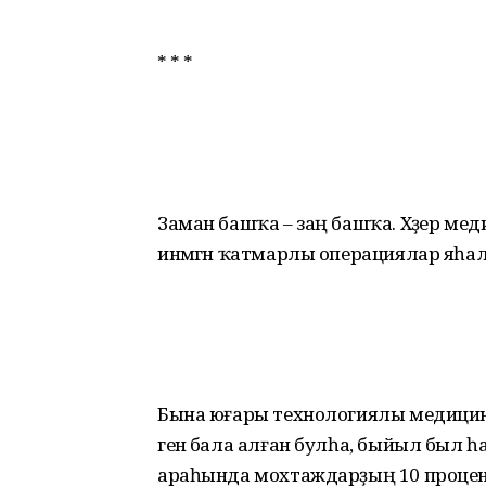
* * *
Заман башҡа – заң башҡа. Хәҙер меди
инмәгән ҡатмарлы операциялар яһала
Бына юғары технологиялы медицина
генә бала алған булһа, быйыл был һан
араһында мохтаждарҙың 10 проценты 