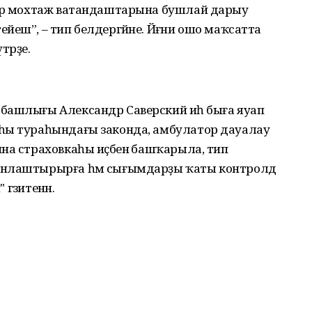
дар мохтаж ватандаштарына бушлай дарыу
йеш”, – тип белдергәйне. Йәғни ошо маҡсатта
тәрҙе.
башлығы Александр Саверский иһә быға яуап
һы тураһындағы законда, амбулатор дауалау
на страховкаһы иҫәбенә башҡарыла, тип
анлаштырырға һәм сығымдарҙы ҡаты контролдә
 гәзитенән.