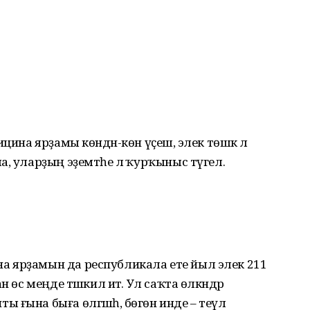
цина ярҙамы көндән-көн үҫешә, элек төшкә лә
, уларҙың эҙемтәһе лә ҡурҡыныс түгел.
 ярҙамын да республикала ете йыл элек 211
 өс меңде тәшкил итә. Ул саҡта өлкәндәр
ғына быға өлгәшһә, бөгөн инде – теүәл