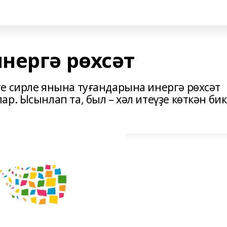
нергә рөхсәт
е сирле янына туғандарына инергә рөхсәт
р. Ысынлап та, был – хәл итеүҙе көткән бик