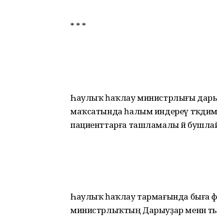
* * *
Һаулыҡ һаҡлау министрлығы дарыуҙ
маҡсатында һалым индереү тәҡдим
пациенттарға ташламалы йә бушлай д
Һаулыҡ һаҡлау тармағында быға фин
министрлыҡтың Дарыуҙар менән тә