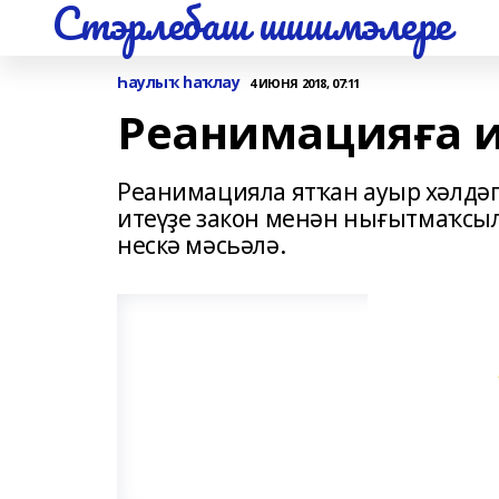
Стэрлебаш шишмэлере
Һаулыҡ һаҡлау
4 ИЮНЯ 2018, 07:11
Реанимацияға и
Реанимацияла ятҡан ауыр хәлдәг
итеүҙе закон менән нығытмаҡсыла
нескә мәсьәлә.