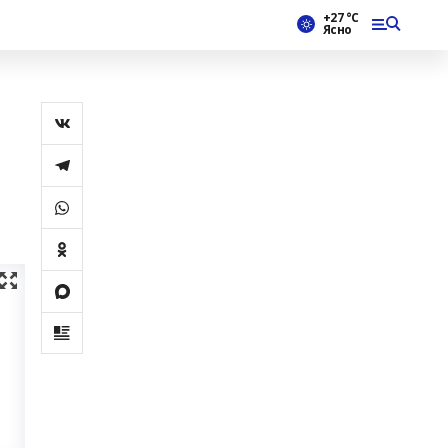
+27 °С
Ясно