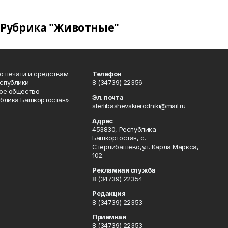
Рубрика "Животные"
о печати и средствам
Телефон
спублики
8 (34739) 22356
ое общество
Эл. почта
блика Башкортостан».
sterlibashevskierodniki@mail.ru
Адрес
453830, Республика
Башкортостан, c.
Стерлибашево,ул. Карла Маркса,
102.
Рекламная служба
8 (34739) 22354
Редакция
8 (34739) 22353
Приемная
8 (34739) 22353