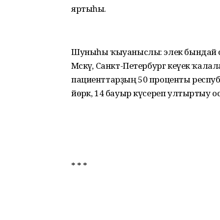
яртыһы.
Шуныһы ҡыуаныслы: элек бындай с
Мәскәү, Санкт-Петербург кеүек ҡалала
пациенттарҙың 50 проценты республик
йөрәк, 14 бауыр күсереп ултыртыу ос
* * *