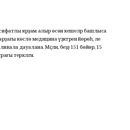
ифатлы ярҙам алыр өсөн кешеләр башлыса
рҙағы көслө медицина үҙәктәренә йөрөһә, әле
ала дауалана. Мәҫәлән, беҙҙә 151 бөйөр, 15
рағы теркәлгән.