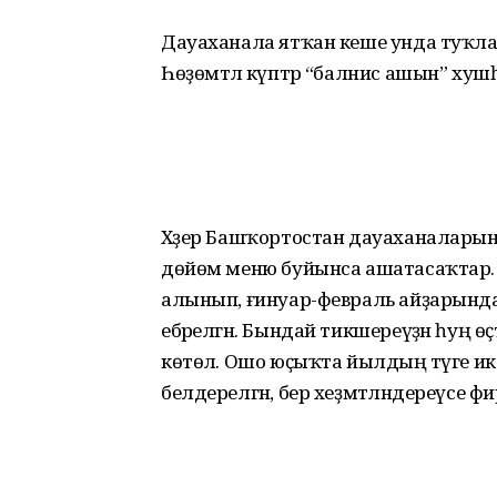
Дауаханала ятҡан кеше унда туҡла
Һөҙөмтәлә күптәр “балнис ашын” хушһын
Хәҙер Башҡортостан дауаханаларын
дөйөм меню буйынса ашатасаҡтар. Ту
алынып, ғинуар-февраль айҙарында 
ебәрелгән. Бындай тикшереүҙән һуң өҫ
көтөлә. Ошо юҫыҡта йылдың тәүге ик
белдерелгән, бер хеҙмәтләндереүсе ф