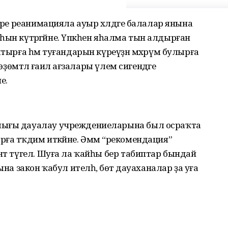
дәре реанимацияла ауыр хәлдәге балалар янына
маһын күтәргәйне. Үпкәһен яһалма тын алдырған
ятырға һәм туғандарын күреүҙән мәхрүм булырға
өҙөмтәлә ғаилә ағзалары үлем сигендәге
е.
лығы дауалау учреждениеларына был осраҡта
ға тәҡдим иткәйне. Әммә “рекомендация”
ент түгел. Шуға ла ҡайһы бер табиптар бындай
ына закон ҡабул ителһә, бөтә дауаханалар ҙа уға