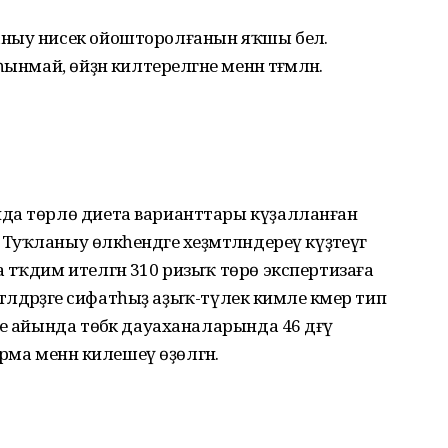
ныу нисек ойошторолғанын яҡшы белә.
май, өйҙән килтерелгәне менән тәғәмләнә.
да төрлө диета варианттары күҙалланған
ҡланыу өлкәһендәге хеҙмәтләндереү күҙәтеүгә
тәҡдим ителгән 310 ризыҡ төрө экспертизаға
тәлдәрҙәге сифатһыҙ аҙыҡ-түлек кимәле кәмер тип
е айында төбәк дауаханаларында 46 дәғүә
ирма менән килешеү өҙөлгән.