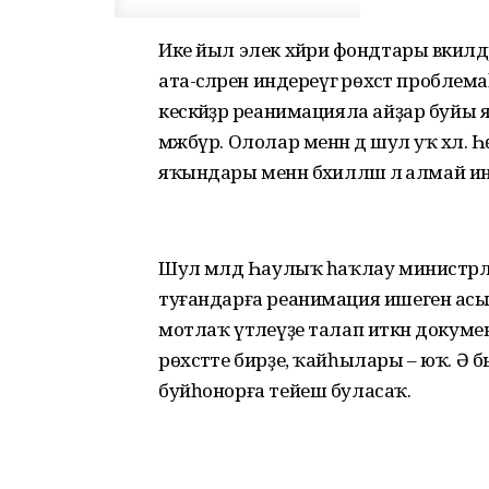
Ике йыл элек хәйриә фондтары вәкил
ата-әсәләрен индереүгә рөхсәт пробле
кескәйҙәр реанимацияла айҙар буйы 
мәжбүр. Ололар менән дә шул уҡ хәл. Һ
яҡындары менән бәхилләшә лә алмай ин
Шул мәлдә Һаулыҡ һаҡлау министр
туғандарға реанимация ишеген асыр
мотлаҡ үтәлеүҙе талап иткән докум
рөхсәтте бирҙе, ҡайһылары – юҡ. Ә б
буйһонорға тейеш буласаҡ.