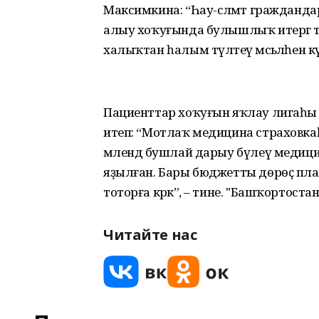
Максимкина: “Һау-сәләмәт граждан
алыу хоҡуғында булышлыҡ итергә те
халыҡтан һалым түләтеү мәсьәләһен кү
Пациенттар хоҡуғын яҡлау лигаһы 
итеп: “Мотлаҡ медицина страховка
мәлендә бушлай дарыу бүлеү медици
яҙылған. Бары бюджетты дөрөҫ пл
тоторға кәрәк”, – тине. "Башҡортостан"
Читайте нас