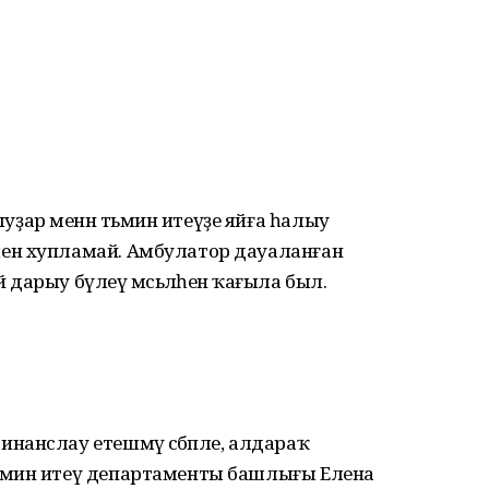
ар менән тәьмин итеүҙе яйға һалыу
ен хупламай. Амбулатор дауаланған
арыу бүлеү мәсьәләһенә ҡағыла был.
анслау етешмәү сәбәпле, алдараҡ
ьмин итеү департаменты башлығы Елена