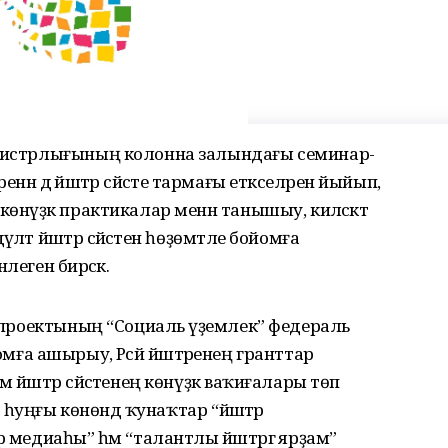
инистрлығының колонна залындағы семинар-
ренән дә йәштәр сәйәсәте тармағы етәкселәрен йыйып,
өнүҙәк практикалар менән танышыу, киләсәктә
әт йәштәр сәйәсәтен һөҙөмтәле бойомға
леген бирәсәк.
и проектының “Социаль әүҙемлек” федераль
бойомға ашырыу, Рәсәй йәштәренең гранттар
йәштәр сәйәсәтенең көнүҙәк ваҡиғалары төп
ең һуңғы көнөндә ҡунаҡтар “йәштәр
 медиаһы” һәм “талантлы йәштәргә ярҙам”