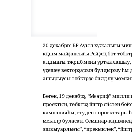
20 декабргәсә БР Ауыл хужалығы м
кәңәшмә майҙансығы Рәсәйҙең бөтә төбәктә
алдынғы тәжрибә менән уртаҡлашыу, к
үҫешеү векторҙарын булдырыу һәм дәүл
ашырыусы төбәктәрҙе билдәләү мөмкин
Бөгөн, 19 декабрҙә, “Мәғариф” милл
проектын, төбәктәрҙә йәштәр сәйәсәтен 
кампанияһы, студент проекттары һәм 
мәсьәләләр буласаҡ. Семинар-кәңәшмән
эшҡыуарлығы”, “ирекмәнлек”, “йәштәр