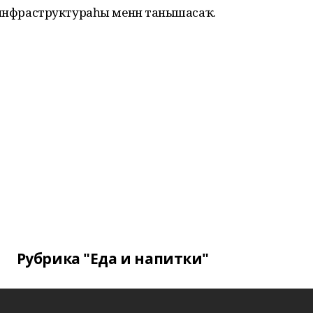
әте инфраструктураһы менән танышасаҡ.
Рубрика "Еда и напитки"