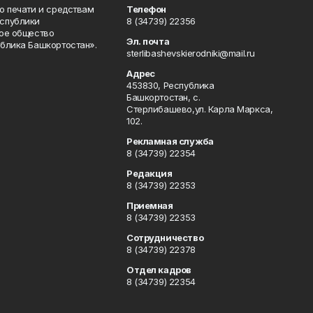
о печати и средствам
Телефон
спублики
8 (34739) 22356
ое общество
Эл. почта
блика Башкортостан».
sterlibashevskierodniki@mail.ru
Адрес
453830, Республика
Башкортостан, c.
Стерлибашево,ул. Карла Маркса,
102.
Рекламная служба
8 (34739) 22354
Редакция
8 (34739) 22353
Приемная
8 (34739) 22353
Сотрудничество
8 (34739) 22378
Отдел кадров
8 (34739) 22354