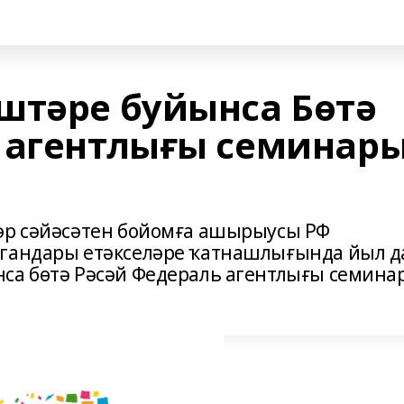
штәре буйынса Бөтә
 агентлығы семинар
тәр сәйәсәтен бойомға ашырыусы РФ
ргандары етәкселәре ҡатнашлығында йыл д
нса бөтә Рәсәй Федераль агентлығы семина