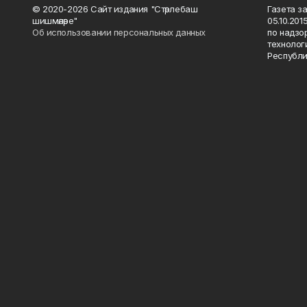
© 2020-2026 Сайт издания "Стәрлебаш
Газета з
шишмәләре"
05.10.20
Об использовании персональных данных
по надзо
технолог
Республи