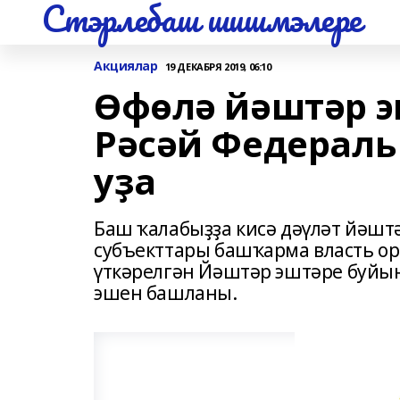
Стэрлебаш шишмэлере
Акциялар
19 ДЕКАБРЯ 2019, 06:10
Өфөлә йәштәр э
Рәсәй Федераль
уҙа
Баш ҡалабыҙҙа кисә дәүләт йәш
субъекттары башҡарма власть о
үткәрелгән Йәштәр эштәре буйы
эшен башланы.