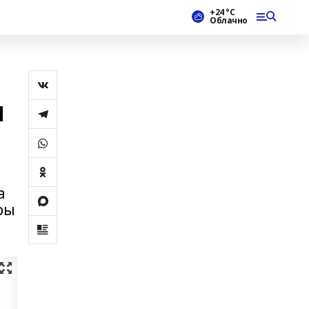
+24 °С
Облачно
ы
а
ры