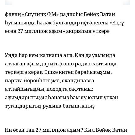
Өфөнөң «Спутник ФМ» радиоһы Бөйөк Ватан
һуғышында һәләк булғандар иҫтәлегенә «Еңеү
өсөн 27 миллион аҙым» акцияһын үткәрә.
Унда һәр кем ҡатнаша ала. Көн дауамында
атлаған аҙымдарығыҙ ошо радио сайтында
теркәргә кәрәк. Эшкә китеп бараһығыҙмы,
паркта йөрөйһөгөҙмө, скандинавса
атлайһығыҙмы, походта сафтамы:
аҙымдарығыҙҙы һанағыҙ һәм яу юлын үткән
туғандарығыҙ рухына бағышлағыҙ.
Ни өсөн тап 27 миллион аҙым? Был Бөйөк Ватан