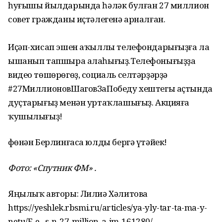
һуғышы йылдарында һәләк булған 27 миллион
совет гражданы иҫтәлегенә арналған.
Иҫәп-хисап эшен аҡыллы телефондарығыҙға ла
ышанып тапшыра алаһығыҙ.Телефонығыҙҙа
видео төшөрөгөҙ, социаль селтәрҙәрҙә
#27МиллионовШаговЗаПобеду хештегы аҫтында
дуҫтарығыҙ менән уртаҡлашығыҙ. Акцияға
ҡушылығыҙ!
Өфөнән Берлинғаса юлды бергә үтәйек!
Фото: «Спутник ФМ» .
Яңылыҡ авторы: Лилиә Хәлитова
https://yeshlek.rbsmi.ru/articles/ya-yly-tar-ta-ma-y-
netu/E-e--s-n-27-million-a-im-161280/