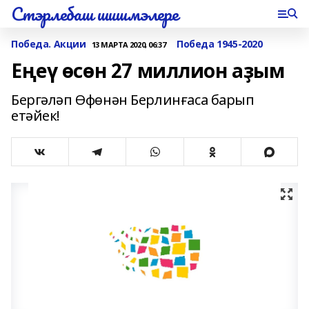
Стэрлебаш шишмэлере
Победа. Акции
Победа 1945-2020
13 МАРТА 2020, 06:37
Еңеү өсөн 27 миллион аҙым
Бергәләп Өфөнән Берлинғаса барып
етәйек!