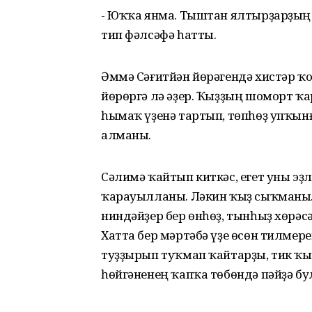
- Юҡҡа янма. Тыштан ялтырҙарҙың э
тип фәлсәфә һатты.
Әммә Сәғитйән йөрәгендә хистәр ҡ
йөрөргә лә әҙер. Ҡыҙҙың шоморт ҡ
һымаҡ үҙенә тартып, төпһөҙ упҡынғ
алманы.
Сәлимә ҡайтып киткәс, егет уны эҙ
ҡарауылланы. Ләкин ҡыҙ сыҡманы.
ниндәйҙер бер өнһөҙ, тынһыҙ хөрәсә
Хатта бер мәртәбә үҙе өсөн тилмере
туҙҙырып туҡмап ҡайтарҙы, тик ҡыҙ
һөйгәненең ҡапҡа төбөндә пәйҙә бу