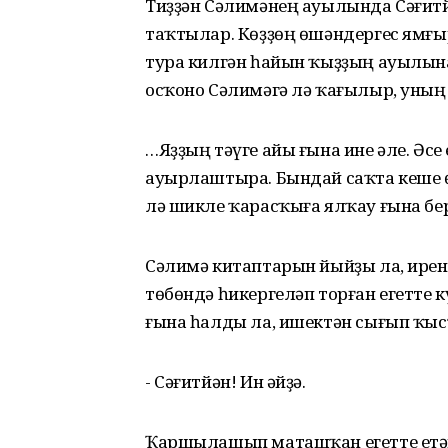
Тиҙҙән Сәлимәнең ауылында Сәғитй
таҡтылар. Көҙҙөң өшәндергес ямғы
тура килгән һайын ҡыҙҙың ауылын
осҡоно Сәлимәгә лә ҡағылыр, уның 
…Яҙҙың тәүге айы ғына ине әле. Әсе
ауырлаштыра. Бындай саҡта кеше ө
лә шикле ҡарасҡыға ялҡау ғына бе
Сәлимә китаптарын йыйҙы ла, ирен
төбөндә һикергеләп торған егетте 
ғына һалды ла, ишектән сығып ҡы
- Сәғитйән! Ин әйҙә.
Ҡаршылашып маташҡан егетте етәк