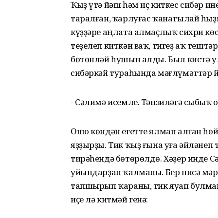
Ҡыҙ үтә йәш һәм иҫ киткес сибәр и
таралған, ҡарлуғас ҡанатылай һы
күҙҙәре аңлата алмаҫлыҡ сихри көс
теҙелеп киткән ваҡ, тигеҙ аҡ теш
бөтөнләй һушын алды. Был кистә ул
сибәркәй тураһында мәғлүмәттәр
- Сәлимә исемле. Тәнзиләгә сыбыҡ о
Ошо көндән егетте ялмап алған һө
яҙҙырҙы. Тик ҡыҙ ғына уға әйләнеп 
тирәһендә бөтөрөлдө. Хәҙер инде Сә
уйындарҙан ҡалманы. Бер нисә мәртә
тапшырып ҡараны, тик яуап булман
иҫе лә китмәй генә: