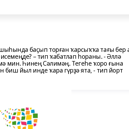
ршыһында баҫып торған ҡарсыҡҡа тағы бер 
ң исемеңде? – тип ҡабатлап һораны. - Әллә
ә мин. Һинең Сәлимәң. Тегеһе ҡоро ғына
 биш йыл инде ҡара гүрҙә ята, - тип йорт