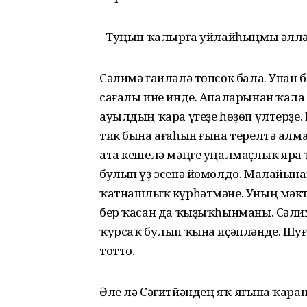
- Туңып ҡалырға уйлайһыңмы әлл
Сәлимә ғаиләлә төпсөк бала. Унан б
сағалы ине инде. Апаларынан ҡала 
ауылдың ҡара үгеҙе һөҙөп үлтерҙе.
тик бына ағаһын ғына терелтә алм
ата кешелә мәңге уңалмаҫлыҡ яра 
булып үҙ эсенә йомолдо. Малайынан
ҡатнашлыҡ күрһәтмәне. Уның мәктә
бер ҡасан да ҡыҙыҡһынманы. Сәлим
ҡурсаҡ булып ҡына иҫәпләнде. Шуға
тотто.
Әле лә Сәғитйәндең яҡ-яғына ҡара