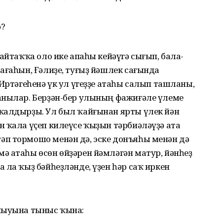
ә?
айтаҡҡа оло ике апаһы кейәүгә сығып, бала-
ағаһын, Ғәлиҙе, туғыҙ йәшлек сағында
 Иртәгеһенә үк ул үгеҙҙе атаһы салып ташланы,
анылар. Берҙән-бер улының фажиғәле үлеме
ҡалдырҙы. Ул был ҡайғынан ярты үлек йән
 ҡала үҫеп килеүсе ҡыҙын тәрбиәләүҙә ата
п тормошо менән дә, эске донъяһы менән дә
ә атаһы өсөн өйҙәрен йәмләгән матур, йәнһеҙ
 ла ҡыҙ бәйһеҙләнде, үҙен һәр саҡ иркен
ныуына тыныс ҡына: