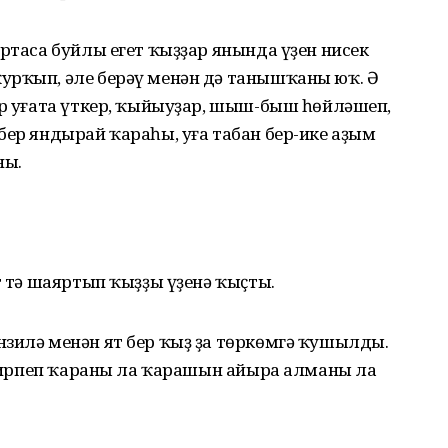
уртаса буйлы егет ҡыҙҙар янында үҙен нисек
урҡып, әле берәү менән дә танышҡаны юҡ. Ә
әр уғата үткер, ҡыйыуҙар, шыш-быш һөйләшеп,
бер яндырай ҡараһы, уға табан бер-ике аҙым
ны.
т тә шаяртып ҡыҙҙы үҙенә ҡыҫты.
нзилә менән ят бер ҡыҙ ҙа төркөмгә ҡушылды.
ҙ һирпеп ҡараны ла ҡарашын айыра алманы ла