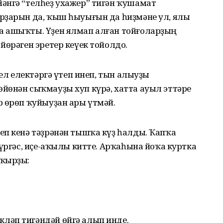
әнгә “телһеҙ ухажер” тигән ҡушамат
рҙарын да, ҡыш һыуығын да һиҙмәне ул, ялы
а ашыҡты. Үҙен ялмап алған тойғоларҙың
йөрәген эретер кеүек тойолдо.
 ел електәргә үтеп инеп, тын алыуҙы
йөнән сыҡмауҙы хуп күрә, хатта ауыл эттәре
р өрөп ҡуйыуҙан ары үтмәй.
еп кенә тәҙрәнән тышҡа күҙ һалды. Ҡапҡа
күргәс, иҫе-аҡылы китте. Арҡаһына йоҡа куртка
сҡырҙы:
ләп тигәндәй өйгә алып инде.