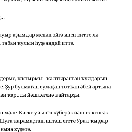
ң…
 ауыр аҙымдар менән өйгә инеп китте лә
 табан ҡулын һуҙғандай итте.
ндерме, юҡтырмы - ҡалтыранған ҡулдарын
. Ҙур булмаған сумаҙан тотҡан әбей артына
ән ҡартты йәшлегенә ҡайтарҙы.
 мәле. Киске уйынға күберәк йәш-елкенсәк
. Шуға ҡарамаҫтан, иптәш егете Урал ҡыҙҙар
 ғына күҙәтә.