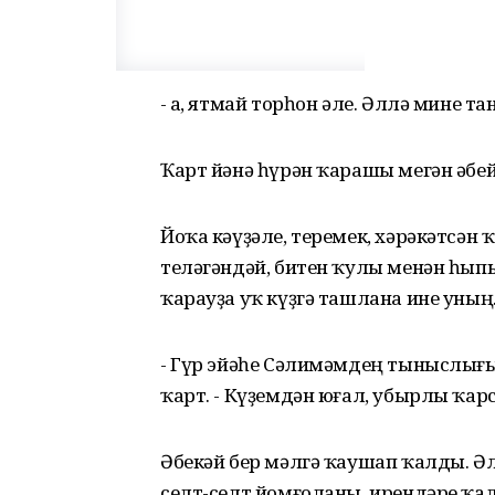
- Һа, ятмай торһон әле. Әллә мине
Ҡарт йәнә һүрән ҡарашы мегән әбей
Йоҡа кәүҙәле, теремек, хәрәкәтсән
теләгәндәй, битен ҡулы менән һып
ҡарауҙа уҡ күҙгә ташлана ине уның
- Гүр эйәһе Сәлимәмдең тыныслығын
ҡарт. - Күҙемдән юғал, убырлы ҡар
Әбекәй бер мәлгә ҡаушап ҡалды. Ә
селт-селт йомғоланы, ирендәре ҡа