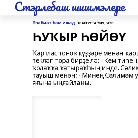
Стэрлебаш шишмэлере
Әҙәбиәт һәм ижад
10 АВГУСТА 2019, 04:10
ҺУҠЫР ҺӨЙӨҮ
Ҡартлас тоноҡ күҙҙәре менән ҡа
текләп тора бирҙе лә: - Кем тиһе
ҡолаҡҡа ҡатыраҡһың инде. Сәлим
тауыш менән: - Минең Сәлимәм ун
яғына ыңғайланы.