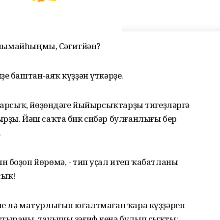
 танымайһыңмы, Сәғитйән?
ҙе баштан-аяҡ күҙҙән үткәрҙе.
 ҡарсыҡ, йөҙөндәге йыйырсыҡтарҙы тигеҙләргә
ырҙы. Йәш саҡта бик сибәр булғанлығы бер
.
 боҙоп йөрөмә, - тип уҫал итеп ҡабатланы
сыҡ!
ле лә матурлығын юғалтмаған ҡара күҙҙәрен
лтыраны, тауышы зәғиф кенә булып сыҡты: