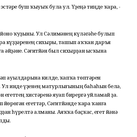
стәре буш ҡыуыҡ була ул. Үҙеңә тиңде ҡара, -
ойоно ҡуҙыны. Ул Сәлимәнең күләгәһе булып
ара күҙҙәренең сихыры, ташып аҡҡан даръя
а әйҙәне. Сәғитйән был сихырҙан ысҡына
ләп ауылдарына килде, ҡапҡа төптәрен
 Ул инде үҙенең матурлығының баһаһын белә,
н егеттең хистәренә яуап бирергә уйламай ҙа.
п йөрөгән егеттәр, Сәғитйәнде ҡара ҡанға
ҙан һүрелтә алманы. Аяҡҡа баҫҡас, егет йәнә
лды.