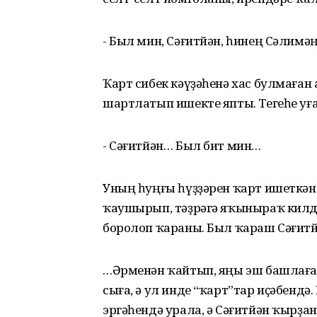
- Был мин, Сәғитйән, һинең Сәлимә
Ҡарт сибек кәүҙәһенә хас булмаған
шартлатып ишекте япты. Тегеһе уға
- Сәғитйән… Был бит мин…
Уның һуңғы һүҙҙәрен ҡарт ишеткә
ҡаушырып, тәҙрәгә яҡыныраҡ килде
боролоп ҡараны. Был ҡараш Сәғитй
…Әрменән ҡайтып, яңы эш башлаған
сыға, ә ул инде “ҡарт”тар иҫәбендә
эргәһендә урала, ә Сәғитйән ҡырҙан