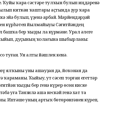
не. Ҡуйы ҡара сәстәре тулҡын булып иңдәренә
ҙылып киткән ҡаштары аҫтында ҙур ҡара
кә эйә булып, үҙенә арбай. Мәрйендәрҙәй
тәрен күрһәтеп йылмайыуы Сәғитйәндең
 башҡа бер ҡыҙҙы ла күрмәне. Урал әлеге
 йыйып, дуҫының ҡолағына шыбырланы:
со туған. Ун алты йәшлек кенә.
йөү ялҡыны уны ашауҙан да, йоҡонан да
тә ҡараманы. Ҡыйыу, ут сәсеп торған егеттәр
ғитйән ҡыҙҙы бер генә күрер өсөн киске
бә уға Тәнзилә аша кескәй генә хат та
ы. Иптәше уның артыҡ бөтөрөнгәнен күреп,