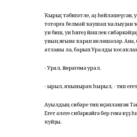
Ҡырыҫ тәбиғәтле, аҙ һөйләшеүсән, 
тоторға белмәй ҡаушап ҡалыуҙан ҡ
ун биш, ун һигеҙ йәшлек сибәркәйҙ
уның яғына ҡарап көлөшәләр. Ана, 
атланы ла, барып Уралды ҡосаҡла
- Урал, йөрәгемә урал.
- Һырыл, яҡыныраҡ һырыл, - тип еге
Ауылдың сибәре тип иҫәпләнгән Тә
Егет әлеге сибәркәйгә бер генә кү
ҡуйҙы.