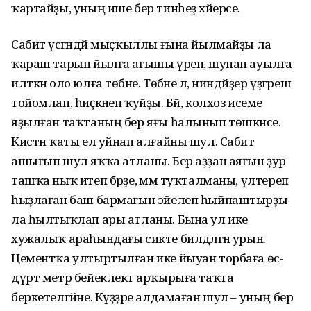
ҡартайҙы, уның ише бер тинһеҙ хәйерсе.
Сабит үсәгәндәй мыҫҡыллы ғына йылмайҙы ла
ҡараш тарын йылға ағышы үренә, шунан ауылға
илткән оло юлға төбәне. Төбәне лә, ниндәйҙер үҙгәреш
тойомлап, һиҫкәнеп ҡуйҙы. Бәй, колхоз исеме
яҙылған таҡтаның бер яғы һалынып төшкәнсе.
Кистән ҡаты ел уйнап алғайны шул. Сабит
ашығып шул яҡҡа атланы. Бер аҙҙан аяғын ҙур
ташҡа ныҡ итеп бәрҙе, әммә туҡталманы, үлтереп
һыҙлаған баш бармағын эйелеп һыйпаштырҙы
ла һылтыҡлап ары атланы. Бына ул ике
хужалыҡ араһындағы сикте билдәләгән урын.
Цементҡа ултыртылған ике йыуан торбаға өс-
дүрт метр бейеклектә арҡырыға таҡта
беркетелгәйне. Күҙҙәре алдамаған шул – уның бер