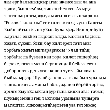
яғы ергә һалыныңҡыраған, икенсе яғы ла ана
төшәм, бына ҡубам, тип елгә һелкенә. Ахырҙа
таҡтаның арғы, яҙыулы яғына сығып ҡараны.
“Россия” колхозы” тигән алтаҡта яҙыуын башты
ҡыйшайтып ҡына уҡып була хәҙер. Нишләргә һуң?
Ҡартлас елкәһен тырнап алды. Ҡайтып баҫҡыс,
ҡаҙаҡ, сүкеш, бәлки, бау килтереп таҡтаны
торбаға нығытып ҡарарғамы? Улай тиһәң,
торбаһы ла бәүелеп кенә тора, килеп төшөрһөң
баҫҡыс, таҡта менән бергә шундай бейеклектән
дөбөр-шатыр, тыуған көнөңә түгел, йыназаңа
йыйылырҙар. Шулай ҙа ҡапыл ғына был урынды
ташлап китә алманы Сабит, эҙләнеп йөрөй торғас,
эргәләге ҡыуаҡлыҡтан ҙур ғына кипкән ағас табып,
шуның менән этеп, таҡтаны урынына ҡуйырға
маташты. Эшенең мәғәнәһеҙлеген уға тотонмаҫ