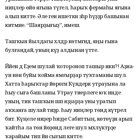
ниңәлер өйө яғына түгел, һарыҡ фермаһы яғына
алып китте. Әле генә ишеткән зәһәр һүҙҙәр башынан
китмәне. “Шаярҙығыҙ”, имеш.
Ташҡын йылдағы хәлдәр көтмәгәндә, яңы ғына
булғандай, уның күҙ алдынан үтте.
Йәйен дә Еҙем шулай ҡотороноп ташыр икән?! Аҙна-
ун көн буйы ҡойма ямғырҙар туҡтаманы шул.
Хатта һарыҡтар йөрөгән Күндерәк утрауына ла
һыу сыға башланы. Утрау тиерлеге юҡ инде
уның, тик ташҡын шәп яҙҙарҙа уны уратып
аҡҡанға шулай тиҙәр. Һыу ниңәлер төндә күтәрелә
бит. Күңеле ниҙер һиҙҙе Сабиттың, көтөүҙән арып
ҡайтһа ла төн йөҙөндә әлеге шул мәхлүктәрҙе
ҡарайым тип йәнә сығып китте.