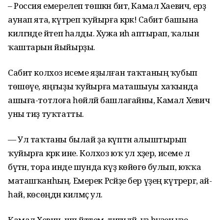
– Россия емерелеп төшкән бит, Камал Хаевич, ерҙә
аунап ята, күтәреп ҡуйырға кәрәк! Cабит башына
килгәнде әйтеп һалды. Хужа иһә аптырап, ҡалын
ҡаштарын йыйырҙы.
Сабит колхоз исеме яҙылған таҡтаның ҡубып
төшөүе, яңғыҙы ҡуйырға маташыуы хаҡында
ашыға-тотлоға һөйләй башлағайны, Камал Хәевич
уны тиҙ туҡтатты.
— Ул таҡтаны былай ҙа күптән алыштырып
ҡуйырға кәрәк ине. Колхоз юҡ ул хәҙер, исеме лә
бүтән, тора инде шунда күҙ көйөгө булып, юҡҡа
маташҡанһың. Емерек Рәсәйҙе бер үҙең күтәрергә, ай-
һай, көсөңдән килмәҫ ул.
Камал Хәевич, шәп әйттем, тигәндәй, үҙ һүҙенә үҙе