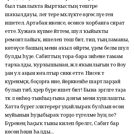
был тынлыҡта йыртҡыстың тештәре
шаҡылдауы, әлегә тере мәхлүкте өҙгөсләүе генә
ишетелә. Артабан икенсе, өсөнсө ҡорбанға сират
етте. Хужаға күпме әйттем, шул ҡыйыҡты
ремонтлайыҡ, ишелеп төшә бит, тип, тыңламаны,
көтөүсе башың менән аҡыл өйрәтмә, үҙем беләм шул
булды һүҙе. Сабиттың тора-бара зиһене тамам
тарҡалды, ҡурҡышынан, әжәл яҡынлығын то йоу
ҙан ул аңын юғалтыр сиккә етте. Нисек тә
күренмәҫкә, боҫорға ине, йөрәккенәһе шартларҙай
булып тибә, хәҙер бүре ишетә бит! Бына эргәләге таҙа
тәкә лә өнһөҙ-тынһыҙ ғына донъя менән хушлашты.
Хатта бүрегә эләктерергә уңайлыраҡ булһын өсөн
муйынын һуҙыбыраҡ торҙо түгелме һуң әле?
Бүренең һаҫыҡ тыны килеп бәрелгәс, Сабит бар
көсөнә һөрән һалды...