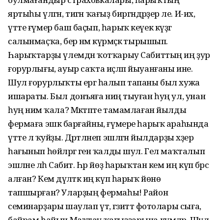
яртыһы үлгән, тигән ҡағыҙ биргәндәрҙер әле. И-их,
үтте ғүмер баш баҫып, һарыҡ кеүек күҙгә
салынмаҫҡа, бер нәмә күрмәҫкә тырышып.
Һарыҡтарҙы үлемдән ҡотҡарыу Сабиттың иң ҙур
ғорурлығы, ауыр саҡта иҫләп йыуанғаны ине.
Шул ғорурлыҡты ергә һалып тапаны был хужа
ишараты. Был донъяға ниңә тыуған һуң ул, унан
һуң нимә ҡала? Мәктәпте тамамлаған йылды
фермаға эшкә барғайны, ғүмере һарыҡ араһында
үтте лә ҡуйҙы. Дәртләнеп эшләгән йылдарҙы хәҙер
һағынып һөйләргә генә ҡалды шул. Гел маҡталып
эшләне ләһә Сабит. Һәр йөҙ һарыҡтан кем иң күп бәрәс
алған? Кем дәүләткә иң күп һарыҡ йөнө
тапшырған? Уларҙың фермаһы! Район
семинарҙары шаулап үтә, гәзиттә фотолары сыға,
байрам һайын Маҡтау ҡағыҙҙарына күмәләр. Шул