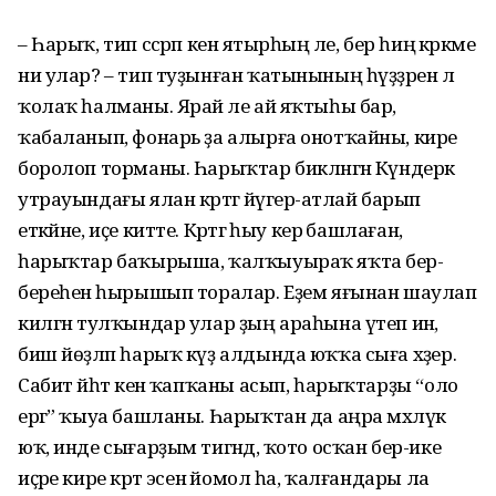
– Һарыҡ, тип сәсрәп кенә ятырһың әле, бер һиңә кәрәкме
ни улар? – тип туҙынған ҡатынының һүҙҙәренә лә
ҡолаҡ һалманы. Ярай әле ай яҡтыһы бар,
ҡабаланып, фонарь ҙа алырға онотҡайны, кире
боролоп торманы. Һарыҡтар бикләнгән Күндерәк
утрауындағы ялан кәртәгә йүгерә-атлай барып
еткәйне, иҫе китте. Кәртәгә һыу керә башлаған,
һарыҡтар баҡырыша, ҡалҡыуыраҡ яҡта бер-
береһенә һырышып торалар. Еҙем яғынан шаулап
килгән тулҡындар улар ҙың араһына үтеп инә,
биш йөҙләп һарыҡ күҙ алдында юҡҡа сыға хәҙер.
Сабит йәһәт кенә ҡапҡаны асып, һарыҡтарҙы “оло
ергә” ҡыуа башланы. Һарыҡтан да аңра мәхлүк
юҡ, инде сығарҙым тигәндә, ҡото осҡан бер-ике
иҫәре кире кәртә эсенә йомол һа, ҡалғандары ла