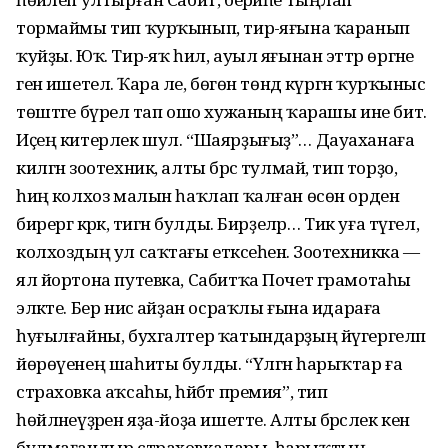
тормаймы тип ҡурҡынып, тирә-яғына ҡаранып
ҡуйҙы. Юҡ. Тирә-яҡ һил, ауыл яғынан эттәр өргәне
генә ишетелә. Ҡара әле, бөгөн төндә күргән ҡурҡыныс
төштәге бүрелә тап ошо хужаның ҡарашы ине бит.
Иҫең китерлек шул. “Шаярҙығыҙ”… Дауаханаға
килгән зоотехник, алты бәрәс тулмай, тип торҙо,
һиңә колхоз малын һаҡлап ҡалған өсөн орден
бирергә кәрәк, тигән булды. Бирҙеләр… Тик уға түгел,
колхоздың ул саҡтағы етәксеһенә. Зоотехникка —
ял йортона путевка, Сабитҡа Почет грамотаһы
эләкте. Бер нисә айҙан осраҡлы ғына идараға
һуғылғайны, бухгалтер ҡатындарҙың йүгергеләп
йөрөүенең шаһиты булды. “Үлгән һарыҡтар ға
страховка аҡсаһы, һәйбәт премия”, тип
һөйләнеүҙәрен яҙа-йоҙа ишетте. Алты бәрәслек кенә
булмағандыр страховкалары, һарыҡтың