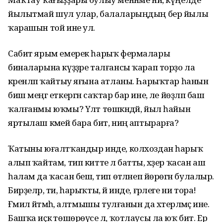
йылытмай шул улар, балаларыңдың бер йылы
ҡарашын той ине ул.
Сабит ярым емерек һарыҡ фермалары
биналарына күҙҙәре талғансы ҡарап торҙо ла
әкренләп ҡайтыу яғына атланы. Һарыҡтар һанын
биш меңгә еткергән саҡтар бар ине, әле йөҙләп баш
ҡалғанмы юҡмы? Үләт төшкәндәй, йыл һайын
яртылаш кәмей бара бит, ниңә аптырарға?
Ҡатыны юғалтҡандыр инде, колхоздан һарыҡ
алып ҡайтам, тип китте лә батты, хәҙер ҡасан аш
һалам да ҡасан бешә, тип өтәләнеп йөрөгән булалыр.
Бирҙеләр, ти, һарыҡты, йә инде, ғәрлеге ни тора!
Ғәмилә әйтмәһә, алтмышы тулғанын да хәтерләмәҫ ине.
Башҡа иҫкә төшөрөүсе лә, ҡотлаусы ла юҡ бит. Ер