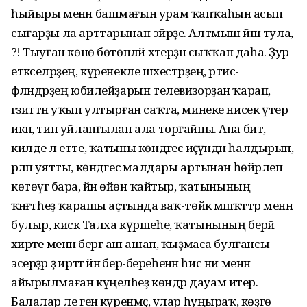
һыйыры менән башмағын урам ҡапҡаһын асып
сығарҙы ла арттарынан эйәрҙе. Алтмыш йәш тула,
ә?! Тыуған көнө бөтөнләй хәтерҙән сыҡҡан даһа. Ҙур
етәкселәрҙең, күренекле шәхестәрҙең, әртис-
фәләндәрҙең юбилейҙарын телевизорҙан ҡарап,
гәзиттән уҡып ултырған саҡта, минеке нисек үтер
икән, тип уйланғылап ала торғайны. Ана бит,
килде лә етте, ҡатыны көндәгесә иҫәүәндән һалдырып,
әрләп уятты, көндәгесә малдары артынан һөйрәлеп
көтөүгә бара, йәнә өйөнә ҡайтыр, ҡатынының
ҡәнәғәтһеҙ ҡарашы аҫтында ваҡ-төйәк мәшәҡәттәр менән
булыр, кискә Талха күршеһе, ҡатынының берәй
әхирәте менән бергә аш ашап, ҡыҙмаса булғансы
эсерҙәр ҙә иртәгә йәнә бер-береһенән һис ни менән
айырылмаған күңелһеҙ көндәр дауам итер.
Балалар әле генә күренмәҫ, улар һуңыраҡ, көҙгө