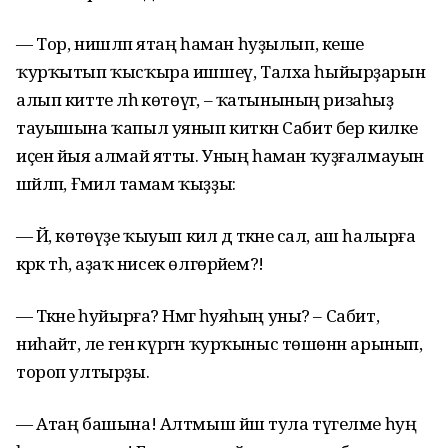
— Тор, нишләп ятаң һаман һуҙылып, кеше
ҡурҡытып ҡысҡыра ишшеү, Талха һыйырҙарын
алып китте ләһә көтөүгә, – ҡатынының ризаһыҙ
тауышына ҡапыл уянып киткән Сабит бер килке
иҫен йыя алмай ятты. Уның һаман ҡуҙғалмауын
шәйләп, Ғәмилә тамам ҡыҙҙы:
— Йә, көтөүҙе ҡыуып кил дә тәкәне сал, аш һалырға
кәрәк тәһә, аҙаҡ нисек өлгөрәйем?!
— Тәкәне һуйырға? Нәмәгә һуяһың уны? – Сабит,
ниһайәт, әле генә күргән ҡурҡыныс төшөнән арынып,
тороп ултырҙы.
— Атаң башына! Алтмыш йәш тула түгелме һуң