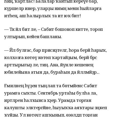
һиңә, ҡартлас! Балалар ҡайтып кереүе бар,
күршеләр инер, уларҙы нимәң менән һыйларға
итәһең, аш һалырлыҡ та ит юҡ бит!
— Тәкә йәл бит әле, – Сабит бошоноп китте, тороп
ултырып, кейенә башланы.
— Йәл булғас, бар присиҙәтелгә, һора берәй һарыҡ,
колхозға көтөү көтөп ҡартайҙым, берәй бәрәс
арттырығыҙ әле, тиң. Ана, йүнле кешенең
юбилейына атын да, бураһын да йәлләмәйҙәр...
Ғәмиләнең һүҙен тыңлап та бөтмәйенсә Сабит
урамға сыҡты. Сентябрь уртаһы булһа ла,
иртәләрен һалҡынса хәҙер. Урамда торған
калушты эләктергәйне, һыуыҡҡа аяҡтары зәңкеп
ҡуйҙы. Ул көтөүгә ашҡынып, өзөлдәп торған