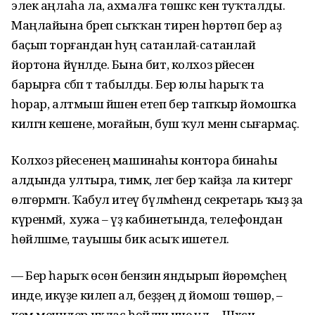
элек аңлаһа ла, ахмалға төшкәс кенә туҡталды.
Маңлайына бәреп сыҡҡан тирен һөртөп бер аҙ
баҫып торғандан һуң сатанлай-сатанлай
йортона йүнәлде. Бына бит, колхоз рәйесенә
барырға сәбәп тә табылды. Бер юлы һарыҡ та
һорар, алтмыш йәшенә етеп бер тапҡыр йомошҡа
килгән кешене, моғайын, буш ҡул менән сығармаҫ.
Колхоз рәйесенең машинаһы контора бинаһы
алдында ултыра, тимәк, әлегә бер ҡайҙа ла китергә
өлгөрмәгән. Ҡабул итеү бүлмәһендә секретарь ҡыҙ ҙа
күренмәй, ә хужа – үҙ кабинетында, телефондан
һөйләшәме, тауышы бик асыҡ ишетелә.
— Бер һарыҡ өсөн бензин яндырып йөрөмәҫһең
инде, икәүҙе килеп ал, беҙҙең дә йомош төшөр, –
кем менәндер ихлас һөйләшә ине ул. – Шәхси