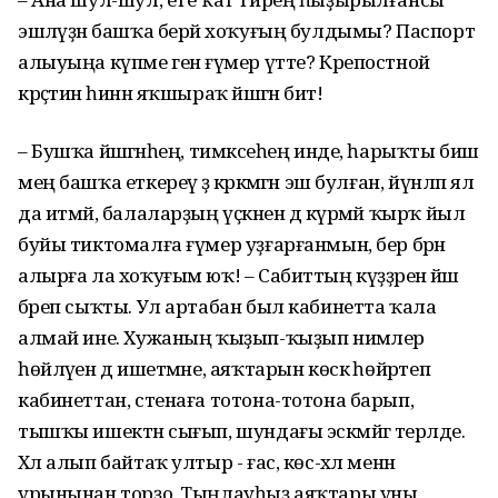
эшләүҙән башҡа берәй хоҡуғың булдымы? Паспорт
алыуыңа күпме генә ғүмер үтте? Крепостной
крәҫтиән һинән яҡшыраҡ йәшәгән бит!
– Бушҡа йәшәгәнһең, тимәксеһең инде, һарыҡты биш
мең башҡа еткереү ҙә кәрәкмәгән эш булған, йүнләп ял
да итмәй, балаларҙың үҫкәнен дә күрмәй ҡырҡ йыл
буйы тиктомалға ғүмер уҙғарғанмын, бер бәрән
алырға ла хоҡуғым юҡ! – Сабиттың күҙҙәренә йәш
бәреп сыҡты. Ул артабан был кабинетта ҡала
алмай ине. Хужаның ҡыҙып-ҡыҙып нимәлер
һөйләүен дә ишетмәне, аяҡтарын көскә һөйрәтеп
кабинеттан, стенаға тотона-тотона барып,
тышҡы ишектән сығып, шундағы эскәмйәгә терәлде.
Хәл алып байтаҡ ултыр - ғас, көс-хәл менән
урынынан торҙо. Тыңлауһыҙ аяҡтары уны