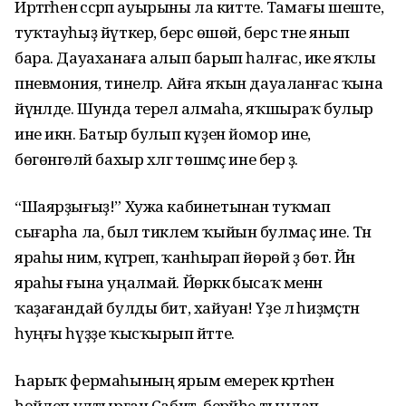
Иртәгәһенә сәсрәп ауырыны ла китте. Тамағы шеште,
туҡтауһыҙ йүткерә, берсә өшөй, берсә тәне янып
бара. Дауаханаға алып барып һалғас, ике яҡлы
пневмония, тинеләр. Айға яҡын дауаланғас ҡына
йүнәлде. Шунда терелә алмаһа, яҡшыраҡ булыр
ине икән. Батыр булып күҙен йомор ине,
бөгөнгөләй бахыр хәлгә төшмәҫ ине бер ҙә.
“Шаярҙығыҙ!” Хужа кабинетынан туҡмап
сығарһа ла, был тиклем ҡыйын булмаҫ ине. Тән
яраһы нимә, күгәреп, ҡанһырап йөрөй ҙә бөтә. Йән
яраһы ғына уңалмай. Йөрәккә бысаҡ менән
ҡаҙағандай булды бит, хайуан! Үҙе лә һиҙмәҫтән
һуңғы һүҙҙе ҡысҡырып әйтте.
Һарыҡ фермаһының ярым емерек кәртәһенә
һөйәлеп ултырған Сабит, берәйһе тыңлап