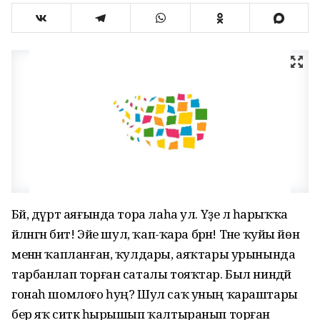
Бәй, дүрт аяғында тора лаһа ул. Үҙе лә һарыҡҡа
әйләнгән бит! Эйе шул, ҡап-ҡара бәрән! Тәне ҡуйы йөн
менән ҡапланған, ҡулдары, аяҡтары урынында
тарбанлап торған саталы тояҡтар. Был ниндәй
гонаһ шомлоғо һуң? Шул саҡ уның ҡараштары
бер яҡ ситкә һырышып ҡалтыранып торған