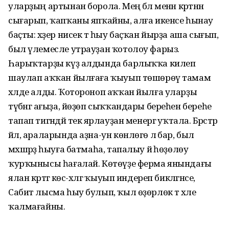
уларҙың артынан борола. Мең бәлә менән кәртәнән
сығарып, ҡапҡаны япҡайны, алға икенсе һынау
баҫты: хәҙер нисек тә һыу баҫҡан йырҙа аша сығып,
был үлемесле утрауҙан ҡотолоу фарыз.
Һарыҡтарҙы күҙ алдында барлыҡҡа килеп
шаулап аҡҡан йылғаға ҡыуып төшөрөү тамам
хәлде алды. Ҡотороноп аҡҡан йылға уларҙы
түбәнгә ағыҙа, йөҙөп сыҡҡандары береһен береһе
тапап тигәндәй текә ярлауҙан менергә уҡтала. Бәрәстәр
йәл, араларында аҙна-ун көнлөгө лә бар, был
мәхшәрҙә һыуға батмаһа, тапалыу йә һөҙөлөу
ҡурҡынысы һағалай. Көтөүҙе ферма янындағы
ялан кәртәгә көс-хәлгә ҡыуып индереп бикләгәнсе,
Сабит лысма һыу булып, ҡыл өҙөрлөк тә хәле
ҡалмағайны.