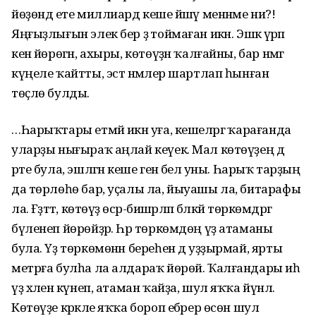
йөҙөндә ете миллиард кеше йәшәү менәнме ни?!
Яңғыҙлығын элек бер ҙә тоймаған икән. Эшкә әүрәп
кенә йөрөгән, ахыры, көтөүҙән ҡалғайны, бар нәмәгә
күңеле ҡайтты, эстә нәмәлер шартлап һынған
төҫлө булды.
…Һарыҡтары етмәй икән уға, кешеләргә ҡарағанда
уларҙы нығыраҡ аңлай кеүек. Мал көтөүҙең дә
рәте була, эшләгән кеше генә белә уны. Һарыҡ тарҙың
да төрлөһө бар, уҫалы ла, йыуашы ла, битарафы
ла. Ғәҙәттә, көтөүҙә өсәр-бишәрләп бәләкәй төркөмдәргә
бүленеп йөрөйҙәр. Һәр төркөмдөң үҙ атаманы
була. Үҙ төркөмөнән береһен дә уҙҙырмай, ярты
метрға булһа ла алдараҡ йөрөй. Ҡалғандары иһә
үҙ хәленә күнеп, атаман ҡайҙа, шул яҡҡа йүнәлә.
Көтөүҙе кәрәкле яҡҡа бороп ебәрер өсөн шул