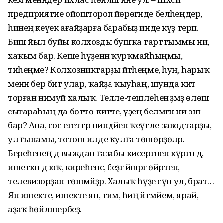
предприятие ойоштороп йөрөгәнде беләһеңдер,
һинең кеүек ағайҙарға барабыҙ инде күҙ терәп.
Биш йыл буйы колхозды бушҡа тарттыммы ни,
хаҡым бар. Кеше һүҙенән ҡурҡмайһыңмы,
тиһеңме? Колхозниктарҙы әйтәһеңме, һуң, һарыҡ
менән бер бит улар, ҡайҙа ҡыуһаң, шунда китә
торған нимуй халыҡ. Телле-тешлеһенә әҙмәҙ өлөш
сығараһың да бөттө-китте, үҙең белмәгән ни эш
бар? Ана, сос егеттәр ниндәйен ҡеүәтле заводтарҙы,
ул ғынамы, тотош илде ҡулға төшөрҙөләр.
Береһенең дә выждан ғазабы кисергәнен күргән дә,
ишеткән дә юҡ, киреһенсә, беҙгә йәшәргә өйрәтеп,
телевизорҙан төшмәйҙәр. Халыҡ һүҙе сүп ул, брат…
Яп ишекте, ишекте яп, тим, һиңә әйтмәйем, ярай,
аҙаҡ һөйләшербеҙ.