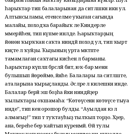
һарыҡтар тип балаларынан да ситләшкән икән ул.
Алтынсыламы, етенселәме уҡыған сағында
малайы, походҡа барайыҡ әле Киндерле
мәмерйәһенә, тип күпме инәлде. Һарыҡтарҙың
йөнөн ҡырҡҡан саҡта ниндәй поход ул, тип ҡырт
киҫте лә ҡуйҙы. Ҡыҙының урта мәктәпте
тамамлаған саҡтағы кисәһенә лә барманы.
Һарыҡтар күпләп бәрәсләй бит, юҡ-бар менән
булышып йөрөймө, йәнәһе. Балалары ла ситләште,
аталарына ҡырыҫланды. Әсәләре лә килешкән инде.
Балалар берәй эш боҙһа йәки ниндәйҙер
ҡылыҡтары оҡшамаһа: “Көтөүсенән көтөүсе тыуа
инде”, тип кенә орошор булды. “Ауылдан кәзә лә
алмағыҙ!” тип тә туҡтауһыҙ тылҡып торҙо. Хәҙер,
ана, береһе бер ҡайтып күренмәй. Өй тулы
Маҡтау ҡағыҙҙары булыу менәнме ни, күңелде