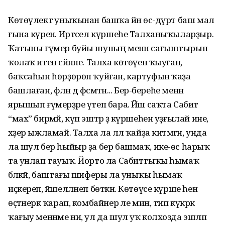
Көтөүлектә уныҡынан башҡа йәнә өс-дүрт баш мал
ғына күренә. Иртәсел күршеһе Талханыҡыларҙыр.
Ҡатыны ғүмер буйы шуның менән сағыштырып
ҡолаҡ итен сәйнәне. Талха көтөүен ҡыуған,
баҡсаһын һөрҙөрөп ҡуйған, картуфын ҡаҙа
башлаған, фәлән дә фәсмәтән... Бер-береһе менән
ярышып ғүмерҙәре үтеп бара. Йәш саҡта Сабит
“мах” бирмәй, күп эштәр ҙә күршеһен уҙғылай ине,
хәҙер ыжламай. Талха ла әллә ҡайҙа китмәгән, унда
ла шул бер һыйыр ҙа бер башмаҡ, ике-өс һарыҡ
та унлап тауыҡ. Йорто ла Сабиттыҡы һымаҡ
бәләкәй, баштағы шиферы ла уныҡы һымаҡ
иҫкереп, йәшелләнеп бөткән. Көтөүсе күрше һенә
өҫтәнерәк ҡарап, комбайнер әле мин, тип күкрәк
ҡағыу менәнме ни, ул да шул уҡ колхозда эшләп