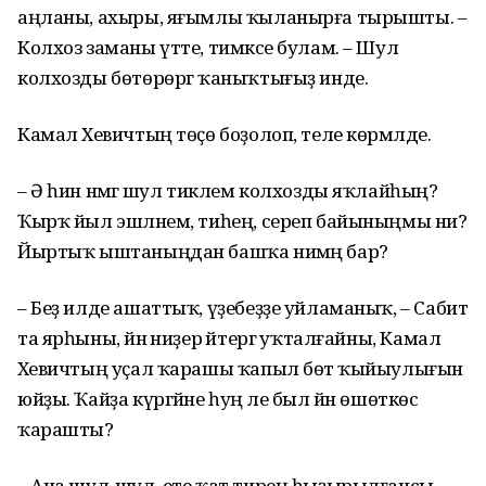
аңланы, ахыры, яғымлы ҡыланырға тырышты. –
Колхоз заманы үтте, тимәксе булам. – Шул
колхозды бөтөрөргә ҡаныҡтығыҙ инде.
Камал Хәевичтың төҫө боҙолоп, теле көрмәлде.
– Ә һин нәмәгә шул тиклем колхозды яҡлайһың?
Ҡырҡ йыл эшләнем, тиһең, сереп байыныңмы ни?
Йыртыҡ ыштаныңдан башҡа нимәң бар?
– Беҙ илде ашаттыҡ, үҙебеҙҙе уйламаныҡ, – Сабит
та ярһыны, йәнә ниҙер әйтергә уҡталғайны, Камал
Хәевичтың уҫал ҡарашы ҡапыл бөтә ҡыйыулығын
юйҙы. Ҡайҙа күргәйне һуң әле был йән өшөткөс
ҡарашты?
– Ана шул-шул, ете ҡат тирең һыҙырылғансы