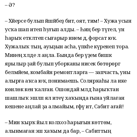
– Ә?
– Хәйерсе булып йәшәйбеҙ бит, оят, тим! – Хужа усын
усҡа шап итеп һуғып алды. – Һиңә бер түгел, ун
һарыҡ етәкләтеп сығарыр инем дә, форсат юҡ.
Хужалыҡ тың, ауыҙын асһа, үпкәһе күренеп тора.
Минең хәлде лә аңла. Бында бер үҙем бишкә
ярылыр ҙай булып уборканы нисек бөтөрөргә
белмәйем, комбайн ремонтларға — запчасть, уны
алырға аҡса юҡ, понимаешь. Соляркаһы ла ике
көнлөк кенә ҡалған. Ошондай мәлдә һарыҡтан
шашлыҡ эшләп ял итеү хаҡында ғына уйлаған
кешене аңлай ҙа алмайым, ғәфү ит, Сабит ағай!
– Мин ҡырҡ йыл колхоз һарығын көттөм,
алынмаған эш хаҡым да бар, – Сабиттың