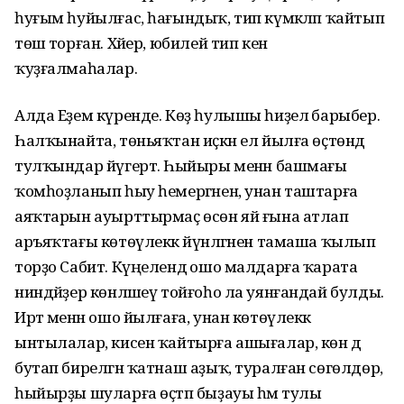
һуғым һуйылғас, һағындыҡ, тип күмәкләп ҡайтып
төшә торған. Хәйер, юбилей тип кенә
ҡуҙғалмаһалар.
Алда Еҙем күренде. Көҙ һулышы һиҙелә барыбер.
Һалҡынайта, төньяҡтан иҫкән ел йылға өҫтөндә
тулҡындар йүгертә. Һыйыры менән башмағы
ҡомһоҙланып һыу һемергәнен, унан таштарға
аяҡтарын ауырттырмаҫ өсөн яй ғына атлап
аръяҡтағы көтөүлеккә йүнәлгәнен тамаша ҡылып
торҙо Сабит. Күңелендә ошо малдарға ҡарата
ниндәйҙер көнләшеү тойғоһо ла уянғандай булды.
Иртә менән ошо йылғаға, унан көтөүлеккә
ынтылалар, кисен ҡайтырға ашығалар, көн дә
бутап бирелгән ҡатнаш аҙыҡ, туралған сөгөлдөр, ә
һыйырҙы шуларға өҫтәп быҙауы һәм тулы