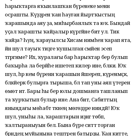
һарыҡтарға яҡынлашҡан бүренеке менән
осрашты. Күҙҙәренә ҡан һауған йыртҡыстың
ҡарашында аяу ҙа, миһырбанлыҡ та юҡ. Бындай
уҫал ҡарашты ҡайҙалыр күргәйне бит ул. Тик
ҡайҙа? Һуң, ҡарауылсы Хисам нимәһен ҡарап ята,
йәнә шул тауыҡ тиҙәге ҡушылған сәмәйен эсеп
тәгәрәгәнме? Их, ҡуралағы бар һарыҡтар бер булып
баҡырһа ла берәйһе ишетеп килер ине, бәлки. Юҡ
шул, һәр кем бүренән ҡарашын йәшереп, күренмәҫкә,
бәләкәйерәк булырға тырыша, бәлә тап уны аяп үтеренә
өмөт итә. Бары һы бер юлы дошманға ташланып
та ҡурҡытып булыр ине. Ана бит, Сабиттың
янындағы мөһабәт тәкәнең мөгөҙҙәре ниндәй! Юҡ
шул, уныһы ла, ҡараштарын иҙәнгә төбәп,
ҡалтыраныуын белә. Бына бүре ситтә торған
бәрәндең муйынына тештәрен батырҙы. Ҡан китте,