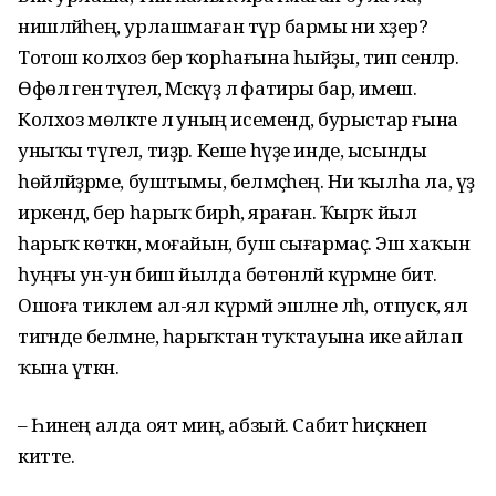
нишләйһең, урлашмаған түрә бармы ни хәҙер?
Тотош колхоз бер ҡорһағына һыйҙы, тип әсенәләр.
Өфөлә генә түгел, Мәскәүҙә лә фатиры бар, имеш.
Колхоз мөлкәте лә уның исемендә, бурыстар ғына
уныҡы түгел, тиҙәр. Кеше һүҙе инде, ысынды
һөйләйҙәрме, буштымы, белмәҫһең. Ни ҡылһа ла, үҙ
иркендә, бер һарыҡ бирһә, яраған. Ҡырҡ йыл
һарыҡ көткән, моғайын, буш сығармаҫ. Эш хаҡын
һуңғы ун-ун биш йылда бөтөнләй күрмәне бит.
Ошоға тиклем ал-ял күрмәй эшләне ләһә, отпуск, ял
тигәнде белмәне, һарыҡтан туҡтауына ике айлап
ҡына үткән.
– Һинең алда оят миңә, абзый. Сабит һиҫкәнеп
китте.