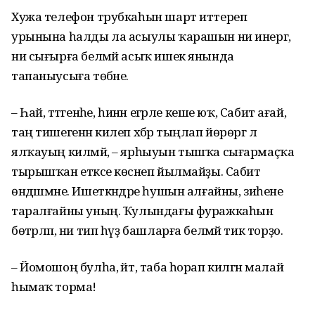
Хужа телефон трубкаһын шарт иттереп
урынына һалды ла асыулы ҡарашын ни инергә,
ни сығырға белмәй асыҡ ишек янында
тапаныусыға төбәне.
– Һай, әттәгенәһе, һинән егәрле кеше юҡ, Сабит ағай,
таң тишегенән килеп хәбәр тыңлап йөрөргә лә
ялҡауың килмәй, – ярһыуын тышҡа сығармаҫҡа
тырышҡан етәксе көсәнеп йылмайҙы. Сабит
өндәшмәне. Ишеткәндәре һушын алғайны, зиһене
таралғайны уның. Ҡулындағы фуражкаһын
бөтәрләп, ни тип һүҙ башларға белмәй тик торҙо.
– Йомошоң булһа, әйт, таба һорап килгән малай
һымаҡ торма!