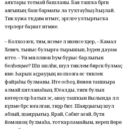
аяҡтары тотмай башланы. Бая ташҡа бәргән
аяғының баш бармағы ла туҡтауһыҙ һыҙлай.
Тик хужа тәҡдим итмәгәс, эргәләге ултырғысҡа
терәлергә баҙнат итмәне.
– Колхоз юҡ, тим, исеме лә икенсе хәҙер, – Камал
Хәевич, тыныс булырға тырышып, һүҙен дауам
итте. – Ун миллион һум бурыс барлығын
беләһеңме? Шәп эшләһәк, шул тиклем бирәсәк булмаҫ
ине. Һарыҡ аҫрауҙың колхозға өс тинлек
файҙаһы булманы. Ите осһоҙ, йөнөн тапшыра
алмай хитланаһың. Юғалды, тигән булып
көтөүселәр һатып эсә, анау ташҡын йылында әллә
күпме бәрәс юғалған, тиҙәр бит. Шаярҙығыҙ шул
абзый, шаярҙығыҙ. Ярай, Сабит ағай, бүтән
йомошоң булмаһа, тотҡарламайым, кереп йөрө