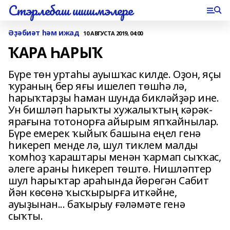
Стэрлебаш шишмэлере
Әҙәбиәт һәм ижад
10 АВГУСТА 2019, 04:00
ҠАРА ҺАРЫҠ
Бүре төн уртаһы ауышҡас килде. Оҙон, яҫы
ҡураның бер яғы ишелеп төшһә лә,
һарыҡтарҙы һаман шунда бикләйҙәр ине.
Ун бишләп һарыҡты хужалыҡтың кәрәк-
ярағына тотонорға айырым япҡайнылар.
Бүре емерек ҡыйыҡ башына еңел генә
һикереп менде лә, шул тиклем малды
ҡомһоҙ ҡараштары менән ҡармап сыҡҡас,
әлеге араны һикереп төштө. Нишләптер
шул һарыҡтар араһында йөрөгән Сабит
йән көсөнә ҡысҡырырға иткәйне,
ауыҙынан... баҡырыу ғәләмәте генә
сыҡты.