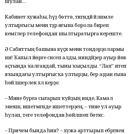
шулай…
Кабинет хужаһы, һүҙ бөттө, тигәндәй әйләнмәле
ултырғысы менән тәҙрә яғына борола биреп
кемгәлер телефондан шылтыратырға кереште.
Ә Сабиттың башына күҫәк менән тондорҙолармы
ни! Ҡапыл йөрәге сәнсеп алды, ниндәйҙер ауыр йөк
аҫтында ҡалғандай, тыны ҡыҫылды. “Лап” итеп
яҡындағы ултырғысҡа ултырҙы, бер аҙҙан ғына
һөйләшерлек хәл керҙе.
– Мине бурға сығарып ҡуйҙың инде, Камал
энекәш, ишетмәгәнде ишеттерҙең, – тине ул ауыр
һулап, теге телефондан һөйләшеп бөткәс.
– Причем бында һин? – хужа арттырып ебәргәнен