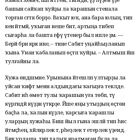
башын сайҡап ҡуйҙы ла ҡарашын стенала
торған сәғәткә борҙо. Ваҡыт юҡ, ана бара юлың, тип
кенә әйтмәй, уҡыған кеше бит, артыңа тибеп
сығарһа ла башта ғәфү үтенер был ипле әҙәм. —
Берәй бәрән кәрәк ине, – тине Сабит уңайһыҙланып
ҡына. Унан ҡабаланып өҫтәп ҡуйҙы. – Алтмыш йәш
тулғайны ла.
Хужа өндәшмәне. Урынына йәтешләп ултырҙы ла
уйсан ҡиәфәт менән алдындағы ҡағыҙға текәлде.
Сабит иһә өмөт тулы ҡарашын уға төбәп, тәү
күргәндәй күҙҙән үткәрҙе. Йәше яңы утыҙҙың өҫтөнә
баҫһа ла, ҡалын кәүҙәле, ҡарсыға ҡарашлы
уларҙың хужаһы. Биш йыл ғына эшләй тип һис
әйтмәҫһең, хәйләкәрлек тә, әрһеҙлек тә етерлек үҙендә.
Бик урлаша, тип халыҡ яратмаған була ла,