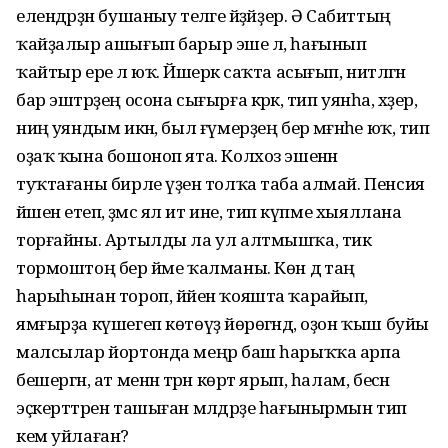
елендәрҙән бушаныу теләге әйҙәйҙер. Ә Сабиттың
ҡайҙалыр ашығып барыр эше лә, һағынып
ҡайтыр ере лә юҡ. Йәшерәк саҡта асығып, ниәтләгән
бар эштәрҙең осона сығырға кәрәк, тип уянһа, хәҙер,
ниңә уяндым икән, был ғүмерҙең бер мәғәнәһе юҡ, тип
оҙаҡ ҡына бошоноп ята. Колхоз эшенән
туҡтағаны бирле үҙенә толҡа таба алмай. Пенсия
йәшенә етеп, әҙәмсә ял ит ине, тип күпме хыяллана
торғайны. Артылды ла ул алтмышҡа, тик
тормоштоң бер йәме ҡалманы. Көн дә таң
һарыһынан тороп, йәйен ҡояшта ҡарайып,
ямғырҙа күшегеп көтөүҙә йөрөгәндә, оҙон ҡыш буйы
малсылар йортонда меңәр баш һарыҡҡа арпа
бешергән, ат менән тәрән көрт ярып, һалам, бесән
эҫкерттәрен ташыған мәлдәрҙе һағынырмын тип
кем уйлаған?