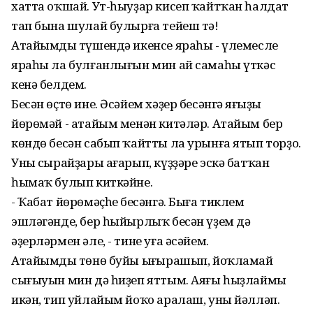
хатта оҡшай. Ут-һыуҙар кисеп ҡайтҡан һалдат
тап бына шулай булырға тейеш тә!
Атайымдың түшендә икенсе яраһы - үлемесле
яраһы ла булғанлығын мин ай самаһы үткәс
кенә белдем.
Бесән өҫтө ине. Әсәйем хәҙер бесәнгә яңғыҙы
йөрөмәй - атайым менән китәләр. Атайым бер
көндө бесән сабып ҡайтты ла урынға ятып торҙо.
Уның сырайҙары ағарып, күҙҙәре эскә батҡан
һымаҡ булып киткәйне.
- Ҡабат йөрөмәҫһең бесәнгә. Быға тиклем
эшләгәнде, бер һыйырлыҡ бесән үҙем дә
әҙерләрмен әле, - тине уға әсәйем.
Атайымдың төнө буйы ыңғырашып, йоҡламай
сығыуын мин дә һиҙеп яттым. Аяғы һыҙлаймы
икән, тип уйлайым йоҡо аралаш, уны йәлләп.