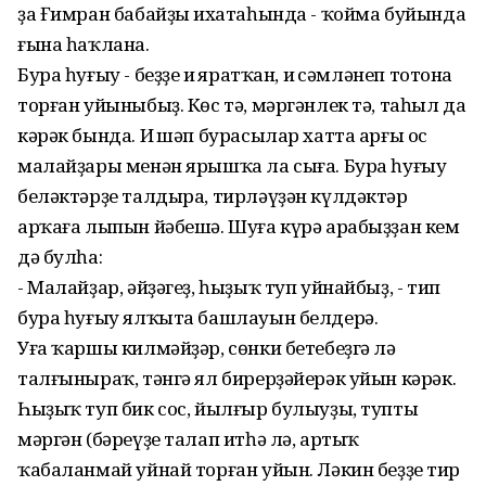
ҙа Ғимран бабайҙың ихатаһында - ҡойма буйында
ғына һаҡлана.
Бура һуғыу - беҙҙең иң яратҡан, иң сәмләнеп тотона
торған уйыныбыҙ. Көс тә, мәргәнлек тә, таһыл да
кәрәк бында. Иң шәп бурасылар хатта арғы ос
малайҙары менән ярышҡа ла сыға. Бура һуғыу
беләктәрҙе талдыра, тирләүҙән күлдәктәр
арҡаға лыпын йәбешә. Шуға күрә арабыҙҙан кем
дә булһа:
- Малайҙар, әйҙәгеҙ, һыҙыҡ туп уйнайбыҙ, - тип
бура һуғыу ялҡыта башлауын белдерә.
Уға ҡаршы килмәйҙәр, сөнки бетебеҙгә лә
талғыныраҡ, тәнгә ял бирерҙәйерәк уйын кәрәк.
Һыҙыҡ туп бик сос, йылғыр булыуҙы, тупты
мәргән (бәреүҙе талап итһә лә, артыҡ
ҡабаланмай уйнай торған уйын. Ләкин беҙҙең тир