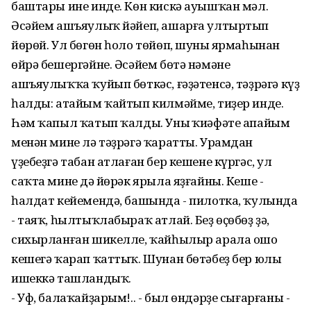
баштары ине инде. Көн кискә ауышҡан мәл.
Әсәйем ашъяулыҡ йәйеп, ашарға ултыртып
йөрөй. Ул бөгөн һоло төйөп, шуның ярмаһынан
өйрә бешергәйне. Әсәйем бөтә нәмәне
ашъяулыҡҡа ҡуйып бөткәс, ғәҙәтенсә, тәҙрәгә күҙ
һалды: атайым ҡайтып килмәйме, тиҙер инде.
Һәм ҡапыл ҡатып ҡалды. Уның ҡиәфәте апайым
менән мине лә тәҙрәгә ҡаратты. Урамдан
үҙебеҙгә табан атлаған бер кешене күргәс, ул
саҡта минең дә йөрәк ярыла яҙғайны. Кеше -
һалдат кейемендә, башында - пилотка, ҡулында
- таяҡ, һылтыҡлабыраҡ атлай. Беҙ өҫөбөҙ ҙә,
сихырланған шикелле, ҡайһылыр арала ошо
кешегә ҡарап ҡаттыҡ. Шунан бөтәбеҙ бер юлы
ишеккә ташландыҡ.
- Уф, балаҡайҙарым!.. - был өндәрҙе сығарғаны -