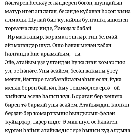
йәптәрен һелкәүесләндереп бөгөп, шундайын
матур итеп эшләгән, бесәнде күбәнән һоҫоп ҡына
алмалы. Шулай бик ҡулайлы булғанға, ипкенеп
торғанғалыр инде, Йәноҙаҡ бабай:
- Ир маҡтаныр, ҡорамал эшләр, тип белмәй
әйтмәгәндәр шул. Ошо һәнәк менән кәбән
һалғанда һис арымайым, - ти.
Эйе, атайым үҙе үлгәндән һуң ҡалған ҡомартҡы
ул, ос һәнәге. Уны әсәйем, бесән ваҡыты үтеү
менән, йәптәре тарбағайланмаһын өсөн, йүкә
менән бөрөп бәйләп, һыу төшмәҫлек ергә - өй
ҡыйығы эсенә һалып ҡуя. Һораған бер ҡешегә
биреп тә бармай уны әсәйем. Атайымдан ҡалған
берҙән-бер ҡомартҡыны һындырып-фәлән
ҡуйырҙар, тиҙер инде. Ә мин шул ос һәнәген
күргән һайын атайымдың тере һынын күҙ алдына