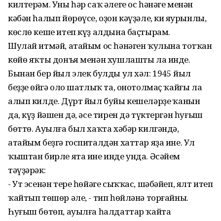
килтерәм. Уны һәр саҡ әлеге ос һәнәге менән
кәбән һалып йөрөүсе, оҙон кәүҙәле, киң яурынлы,
көслө кеше итеп күҙ алдына баҫтырам.
Шулай итмәй, атайым ос һәнәген ҡулына тотҡан
көйө яҡты донъя менән хушлашты ла инде.
Бынан бер йыл элек булды ул хәл: 1945 йыл
беҙҙең өйгә оло шатлыҡ та, онотолмаҫ ҡайғы ла
алып килде. Дүрт йыл буйы кешеләрҙең ҡанын
да, күҙ йәшен дә, әсе тирен дә түктергән һуғыш
бөттө. Ауылға был хаҡта хәбәр килгәндә,
атайым беҙгә госпиталдән хаттар яҙа ине. Ул
ҡыштан бирле ята ине инде унда. Әсәйем
тәүҙәрәк:
- Ут эсенән тере һөйәге сыҡҡас, шәбәйеп, ялт итеп
ҡайтып төшөр әле, - тип һөйләнә торғайны.
Һуғыш бөтөп, ауылға һалдаттар ҡайта