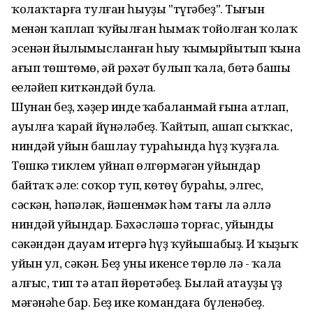
ҡолаҡтарға тулған һыуҙы "түгәбеҙ". Тығын
менән ҡаплап ҡуйылған һымаҡ тойолған ҡолаҡ
эсенән йылымысланған һыу ҡымырйытып ҡына
ағып төштөмө, әй рәхәт булып ҡала, бөтә башың
еңеләйеп киткәндәй була.
Шунан беҙ, хәҙер инде ҡабаланмай ғына атлап,
ауылға ҡарай йүнәләбеҙ. Ҡайтып, ашап сыҡҡас,
ниндәй уйын башлау тураһында һүҙ ҡуҙғала.
Төшкә тиклем уйнап өлгөрмәгән уйындар
байтаҡ әле: соҡор туп, көтөү бураһы, элгес,
сәскән, һәпәләк, йәшенмәк һәм тағы ла әллә
ниндәй уйындар. Бәхәсләшә торғас, уйынды
сәкәндән дауам итергә һүҙ ҡуйышабыҙ. Иң ҡыҙыҡ
уйын ул, сәкән. Беҙ уны икенсе төрлө лә - ҡала
алғыс, тип тә атап йөрөтәбеҙ. Былай атауҙың үҙ
мәғәнәһе бар. Беҙ ике командаға бүленәбеҙ.