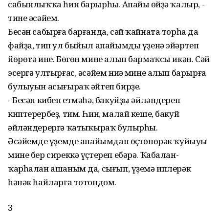
сабынлыҡҡа һин барырһың. Апайың өйҙә ҡалыр, -
тине әсәйем.
Бесән сабырға барғанда, сәй ҡайната торһаң да
файҙа, тип ул быйыл апайымды үҙенә эйәртеп
йөрөтә ине. Бөгөн мине алып бармаҡсы икән. Сәй
эсергә ултырғас, әсәйем ниңә мине алып барырға
булыуын асығыраҡ әйтеп бирҙе.
- Бесән кибеп етмәһә, бакуйҙы әйләндереп
киптерербеҙ, тим. Һин, малай кеше, бакуй
әйләндерергә ҡатыңҡыраҡ булырһың.
Әсәйемдең үҙемде апайымдан өҫтөнөрәк ҡуйыуы
мине бер сиреккә үҫтереп ебәрә. Ҡабалан-
ҡарһалан ашаным да, сығып, үҙемә иплерәк
һәнәк һайларға тотондом.
З