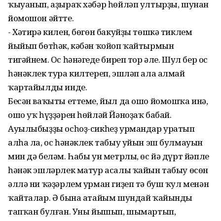
ҡыуанып, аҙыраҡ хәбәр һөйләп ултырҙы, шунан
йомошон әйтте.
- Хәтирә килен, бөгөн бакуйҙы төшкә тиклем
йыйып бөтһәк, кәбән ҡойоп ҡайтырмын
тигәйнем. Ос һәнәгеңде биреп тор әле. Шул бер ос
һәнәклек тура килтереп, эшләп ала алмай
ҡартайылды инде.
Бесән ваҡыты еттеме, йыл да ошо йомошҡа инә,
ошо уҡ һүҙҙәрен һөйләй Йәноҙаҡ бабай.
Ауылыбыҙҙы осһоҙ-сикһеҙ урмандар уратып
алһа ла, ос һәнәклек табыу уйын эш булмауын
мин дә беләм. Һабы ун метрлы, өс йә дүрт йәпле
һәнәк эшләрлек матур асалы ҡайын табыу өсөн
әллә ни ҡәҙәрлем урман гиҙеп тә буш ҡул менән
ҡайталар. Ә бына атайым шундай ҡайынды
тапҡан булған. Уны йышып, шымартып,