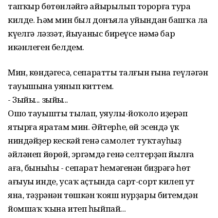
тапҡыр бөтөнләйгә айырылып торорға тура
килде. Һәм мин был донъяла уйындан башҡа ла
күңелгә ләззәт, йыуаныс биреүсе нәмә бар
икәнлеген белдем.
Мин, көндәгесә, сепараттың талғын ғына геүләгән
тауышына уянып киттем.
- Зыйыңңң... зыйыңңңң...
Ошо тауышты тыңлап, уяулы-йоҡоло иҙерәп
ятырға яратам мин. Әйтерһең, өй эсендә үк
ниндәйҙер кескәй генә самолет туҡтауһыҙ
әйләнеп йөрөй, эргәмдә генә селтерҙәп йылға
аға, быныһы - сепарат һемәгенән биҙрәгә һөт
ағыуы инде, усаҡ аҫтында сарт-сорт килеп ут
яна, тәҙрәнән төшкән ҡояш нурҙары битемдән
йомшаҡ ҡына итеп һыйпай...