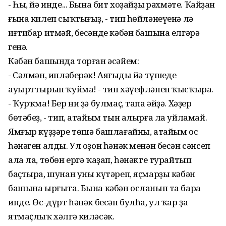
- Һы, йә инде... Бына бит хоҙайҙың рәхмәте. Ҡайҙан
ғына килеп сыҡтығыҙ, - тип һөйләнеүенә лә
иғтибар итмәй, бесәнде кәбән башына елгәрә
генә.
Кәбән башында торған әсәйем:
- Сәлмән, ипләберәк! Аяғыңды йә түшеңде
ауырттырып ҡуйма! - тип хәүефләнеп ҡысҡыра.
- Ҡурҡма! Бер ни ҙә булмаҫ, тапа әйҙә. Хәҙер
бөтәбеҙ, - тип, атайым тын алырға ла уйламай.
Ямғыр күҙҙәре төшә башлағайны, атайым ос
һәнәген алды. Ул оҙон һәнәк менән бесән сәнсеп
ала ла, төбөн ергә ҡаҙап, һәнәкте турайтып
баҫтыра, шунан уны күтәреп, яҫмарҙы кәбән
башына ырғыта. Бына кәбән осланып та бара
инде. Өс-дүрт һәнәк бесән булһа, ул ҡар ҙа
ятмаҫлыҡ хәлгә киләсәк.