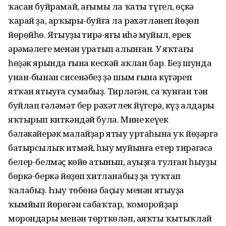
ҡасан буйрамай, ағымы ла ҡаты түгел, өҫкә
ҡарай ҙа, арҡыры-буйға ла рәхәтләнеп йөҙөп
йөрөйһөң. Ятыуҙың тирә-яғы иһә муйыл, ерек
әрәмәлеге менән уратып алынған. Уң яҡтағы
һөҙәк ярында ғына кескәй аҡлан бар. Беҙ шунда
унан-бынан сисенәбеҙ ҙә шым ғына күгәреп
ятҡан ятыуға сумабыҙ. Тирләгән, саң ҡунған тән
буйлап ғәләмәт бер рәхәтлек йүгерә, күҙ алдары
яҡтырып киткәндәй була. Минең кеүек
бәләкәйерәк малайҙар ятыу уртаһына уҡ йөҙәргә
батырсылыҡ итмәй, һыу муйынға етер тирәгәсә
белер-белмәҫ көйө атынып, ауыҙға тулған һыуҙы
бөркә-беркә йөҙөп хитланабыҙ ҙа туҡтап
ҡалабыҙ. Һыу төбөнә баҫыу менән ятыуҙа
ҡымйып йөрөгән сабаҡтар, ҡоморойҙар
морондары менән төрткөләп, аяҡты ҡытыҡлай