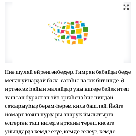
Ниңә шулай өйрәнгәнбеҙҙер. Ғимран бабайҙың беҙҙең
менән уйнарҙай бала-сағаһы ла юҡ бит инде. Ә
иртәнсәк һайын малайҙар уның нигеҙе бейек итеп
таштан буралған өйө эргәһенә һис ниндәй
саҡырыуһыҙ берәм-һәрәм килә башлай. Йәйге
йомарт ҡояш нурҙары апаруҡ йылытырға
өлгөргән таш нигеҙгә арҡаны терәп, кисәге
уйындарҙа кемдең еңеүе, кемдең еңелеүе, кемдең