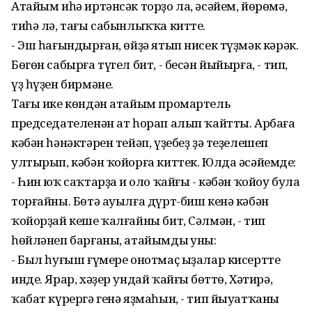
Атайым иһә иртәнсәк торҙо ла, әсәйем, йөрөмә,
тиһә лә, тағы сабынлыҡҡа китте.
- Эш һағындырған, өйҙә ятып нисек түҙмәк кәрәк.
Бөгөн сабырға түгел бит, - бесән йыйырға, - тип,
үҙ һүҙен бирмәне.
Тағы ике көндән атайым промартель
председателенән ат һорап алып ҡайтты. Арбаға
кәбән һәнәктәрен тейәп, үҙебеҙ ҙә теҙелешеп
ултырып, кәбән ҡойорға киттек. Юлда әсәйемдең:
- Һин юҡ саҡтарҙа иң оло ҡайғы - кәбән ҡойоу була
торғайны. Бөтә ауылға дүрт-биш кенә кәбән
ҡойорҙай кеше ҡалғайны бит, Сәлмән, - тип
һөйләнеп барғаны, атайымдың уны:
- Был һуғыш ғүмере онотмаҫ ыҙалар кисертте
инде. Ярар, хәҙер ундай ҡайғың бөттө, Хәтирә,
ҡабат күрергә генә яҙмаһын, - тип йыуатҡаны