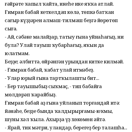
ғәйрәте ҡапыл ҡайта, икеһе ике яҡҡа атлай.
Ғимран бабай кеткелдәп көлә, төпкә батҡан
сағыр күҙҙәрен алмаш-тилмәш беҙгә йөрөтөп
сыға.
- Ай, сәбәке малайҙар, татыу ғына уйнаһағыҙ, ни
була? Улай тауыш ҡубарһағыҙ, яҡын да
юлатмам.
Беҙҙең; әлбиттә, өйрәнгән урындан китке килмәй.
- Ғимран бабай, ҡабат улай итмәбеҙ.
- Улар юрый ғына тартҡылашты бит...
- Бер тауышыбыҙ сыҡмаҫ, - тип бабайға
мөлдөрәп ҡарайбыҙ.
Ғимран бабай аҙ ғына уйланып торғандай итә:
йәнәһе, беҙҙе бында ҡалдырырғамы-юҡмы,
шуны хәл ҡыла. Ахырҙа үҙ хөкөмөн әйтә.
- Ярай, тик мәтри, уландар, берегеҙ бер талашһа...