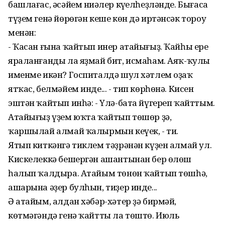
башлағас, әсәйем ниңәлер күңелһеҙләнде. Бығаса
түҙем генә йөрөгән кеше көн дә иртәнсәк тороу
менән:
- Ҡасан ғына ҡайтып инер атайығыҙ. Ҡайһы ере
яраланғанды ла яҙмай бит, исмаһам. Аяҡ-ҡулы
именме икән? Госпиталдә шул хәтлем оҙаҡ
ятҡас, белмәйем инде... - тип көрһөнә. Кисен
эштән ҡайтып инһә: - Үлә-бата йүгереп ҡайттым.
Атайығыҙ үҙем юҡта ҡайтып төшөр ҙә,
ҡаршылай алмай ҡалырмын кеүек, - ти.
Ятып киткәнгә тиклем тәҙрәнән күҙен алмай ул.
Кискелеккә бешергән ашантынан бер өлөш
һалып ҡалдыра. Атайым төнөн ҡайтып төшһә,
ашарына әҙер булһын, тиҙер инде...
Ә атайым, алдан хәбәр-хәтер ҙә бирмәй,
көтмәгәндә генә ҡайтты ла төштө. Июль