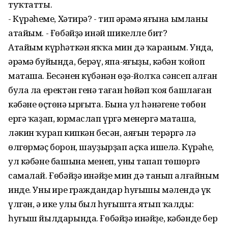
туҡтатты.
- Күрәһеңме, Хәтирә? - тип әрәмә яғына ымланы
атайым. - Ғөбәйҙә инәй шикелле бит?
Атайым күрһәткән яҡҡа мин дә ҡараным. Унда,
әрәмә буйында, берәү, япа-яңғыҙы, кәбән ҡойоп
маташа. Бесәнен күбәнән өҙә-йолҡа сәнсеп алған
була ла еректән генә таған һөйәп ҡоя башлаған
кәбәне өҫтөнә ырғыта. Бына ул һәнәгенең төбөн
ергә ҡаҙап, юрмаслап үргә менергә маташа,
ләкин ҡурап кипкән бесән, аяғын терәргә лә
өлгөрмәҫ борон, шауҙырҙап аҫҡа ишелә. Күрәһең,
ул кәбәне башына менеп, уны тапап төшөргә
самалай. Ғөбәйҙә инәйҙе мин дә танып алғайным
инде. Уның ире граждандар һуғышы мәлендә үк
үлгән, ә ике улы был һуғышта ятып ҡалды:
һуғыш йылдарында. Ғөбәйҙә инәйҙе, кәбәнде бер