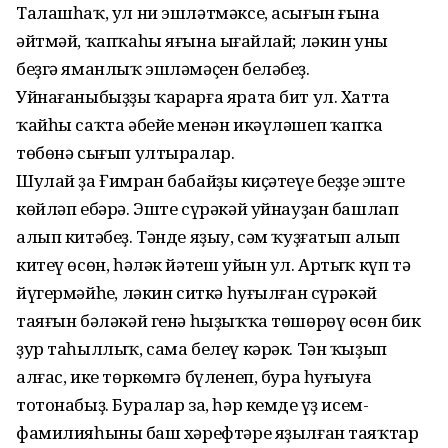
Талашһаҡ, ул ни эшләтмәксе, асығын ғына
әйтмәй, ҡапҡаһы яғына ыңғайлай; ләкин уның
беҙгә яманлыҡ эшләмәҫен беләбеҙ.
Уйнағаныбыҙҙы ҡарарға ярата бит ул. Хатта
ҡайһы саҡта әбейе менән икәүләшеп ҡапҡа
төбөнә сығып ултыралар.
Шулай ҙа Ғимран бабайҙың киҫәтеүе беҙҙең эште
көйләп ебәрә. Эште сүрәкәй уйнауҙан башлап
алып китәбеҙ. Тәнде яҙыу, сәм ҡуҙғатып алып
китеү өсөн, һәләк йәтеш уйын ул. Артыҡ күп тә
йүгермәйһең, ләкин ситкә һуғылған сүрәкәй
таяғын бәләкәй генә һыҙыҡҡа төшөрөү өсөн бик
ҙур таһыллыҡ, сама белеү кәрәк. Тән ҡыҙып
алғас, ике төркөмгә бүленеп, бура һуғыуға
тотонабыҙ. Буралар за, һәр кемдең үҙ исем-
фамилияһының баш хәрефтәре яҙылған таяҡтар