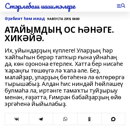
Стэрлебаш шишмэлере
Әҙәбиәт һәм ижад
9 АВГУСТА 2019, 04:00
АТАЙЫМДЫҢ ОС ҺӘНӘГЕ.
ХИКӘЙӘ.
Их, уйындарҙың күплеге! Уларҙың һәр
ҡайһыһын берәр тапҡыр ғына уйнаһаң
да, көн оҙонона етерлек. Хатта бер нисәһе
ҡараңғы төшөүгә лә ҡала әле. Беҙ,
малайҙар, уларҙың бөтәһенә лә өлгөрөргә
тырышабыҙ. Алдан һис ниндәй һөйләшеү
булмаһа ла, иртәнге тамаҡты туйҙырыу
менән, ғәҙәттә, Ғимран бабайҙарҙың өйө
эргәһенә йыйылабыҙ.