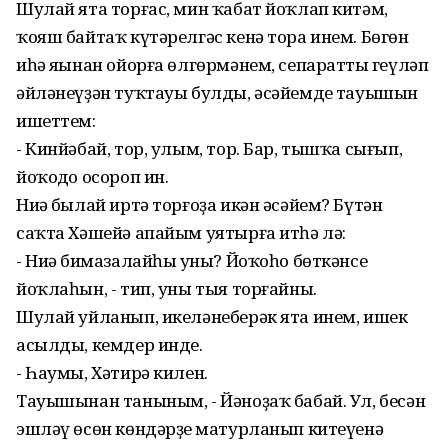
Шулай ята торғас, мин ҡабат йоҡлап китәм,
ҡояш байтаҡ күтәрелгәс кенә тора инем. Бөгөн
иһә яңынан ойорға өлгөрмәнем, сепараттың геүләп
әйләнеүҙән туҡтауы булды, әсәйемдең тауышын
ишеттем:
- Кинйәбай, тор, улым, тор. Бар, тышҡа сығып,
йоҡоңдо осороп ин.
Ниңә былай иртә торғоҙа икән әсәйем? Бүтән
саҡта Хәшейә апайым уятырға итһә лә:
- Ниңә бимазалайһың уны? Йоҡоһо бөткәнсе
йоҡлаһын, - тип, уны тыя торғайны.
Шулай уйланып, икеләнеберәк ята инем, ишек
асылды, кемдер инде.
- Һаумы, Хәтирә килен.
Тауышынан таныным, - Йәноҙаҡ бабай. Ул, бесән
эшләү өсөн көндәрҙең матурланып китеүенә