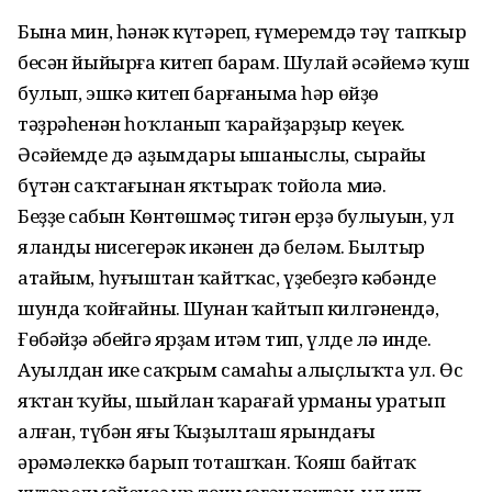
Бына мин, һәнәк күтәреп, ғүмеремдә тәү тапҡыр
бесән йыйырға китеп барам. Шулай әсәйемә ҡуш
булып, эшкә китеп барғаныма һәр өйҙөң
тәҙрәһенән һоҡланып ҡарайҙарҙыр кеүек.
Әсәйемдең дә аҙымдары ышаныслы, сырайы
бүтән саҡтағынан яҡтыраҡ тойола миңә.
Беҙҙең сабын Көнтөшмәҫ тигән ерҙә булыуын, ул
яландың нисегерәк икәнен дә беләм. Былтыр
атайым, һуғыштан ҡайтҡас, үҙебеҙгә кәбәнде
шунда ҡойғайны. Шунан ҡайтып килгәнендә,
Ғөбәйҙә әбейгә ярҙам итәм тип, үлде лә инде.
Ауылдан ике саҡрым самаһы алыҫлыҡта ул. Өс
яҡтан ҡуйы, шыйлан ҡарағай урманы уратып
алған, түбән яғы Ҡыҙылташ ярындағы
әрәмәлеккә барып тоташҡан. Ҡояш байтаҡ