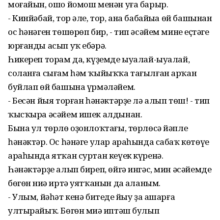
моғайын, ошо йомош менән уға барыр.
- Кинйәбай, тор әле, тор, ана бабайыңа өй башынан
ос һәнәген төшөрөп бир, - тип әсәйем минең еҫтәге
юрғанды асып уҡ ебәрә.
Һикереп торам да, күҙемде ыуалай-ыуалай,
соланға сығам һәм ҡыйыҡҡа тағылған арҡан
буйлап өй башына үрмәләйем.
- Бесән йыя торған һәнәктәрҙе лә алып төш! - тип
ҡысҡыра әсәйем ишек алдынан.
Бына ул төрлө оҙонлоҡтағы, төрлөсә йәпле
һәнәктәр. Ос һәнәге улар араһында сабаҡ көтөүе
араһында ятҡан суртан кеүек күренә.
Һәнәктәрҙе алып биреп, өйгә ингәс, мин әсәйемдең
бөгөн ниңә иртә уятҡанын да аңланым.
- Улым, йәһәт кенә битеңде йыу ҙа ашарға
ултырайыҡ. Бөгөн миңә иптәш булып