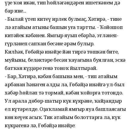
үҙе ҡоя икән, тип һөйләгәндәрен ишеткәнем дә
бар ине...
- Былай үтеп китеү ирлек булмаҫ, Хәтирә, - тине
лә атайым атының башын уңға тартты. - Ҡойошоп
китәйек кәбәнен. Ямғыр яуып ебәрһә, этләнеп-
гүрләнеп сапҡан бесәне әрәм булыр.
Килһәк, Ғөбәйҙә инәйҙең йән тиргә төшкән бите,
муйыны, беләктәре бесән ҡауағына буялған, эскә
батҡан күҙҙәре генә тоноҡ йылтырай.
- Бар, Хәтирә, кәбән башына мен, - тип атайым
арбанан һәнәген алды ла, Ғөбәйҙә инәйгә ул-был
хәбәр һөйләп тә тормай, кәбән ҡойорға тотондо.
Ул арала дөбөр-шатыр күк күкрәне, ҡайҙандыр
ел күтәрелде. Оҙаҡламай ямғыр яуа башлаясағы
көн кеүек асыҡ. Тик атайым болоттарға ла, күк
күкрәгенә лә, Ғөбәйҙә инәйҙең: