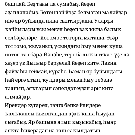
башлай. Беҙ тағы ла сумабыҙ, йөҙөп
аҙапланабыҙ. Бөтөнләй йөҙә белмәгән малайҙар
иһә яр буйында ғына сыптырҙаша. Уларҙың
ҡайһылары усы менән һөҙөп ваҡ ҡына балыҡ
селбәрәләре - йотомос тоторға маташа. Әгәр
тоттомо, ҡыуанып, усындағы һыу менән ҡуша
йотоп та ебәрә. Йәнәһе, тере балыҡ йотҡас, үҙе лә
хәҙер үк йылғыр бәрҙеләй йөҙөп китә. Ләкин
файҙаһы теймәй, күрәһең. Һаман яр буйындағы
һай ергә ятып, ҡулдары менән һыу төбөнә
таянып, аяҡтарын сәпелдәтеүҙән ары китә
алмайҙар.
Ирендәр күгәреп, тәнгә бәпкә йөндәре
ҡалҡҡансы ҡыялғандан аҙаҡ ҡына һыуҙан
сығабыҙ. Яр башына ятып ҡыҙынабыҙ, һыңар
аяҡта һикерәңдәп йә таш саҡылдатып,