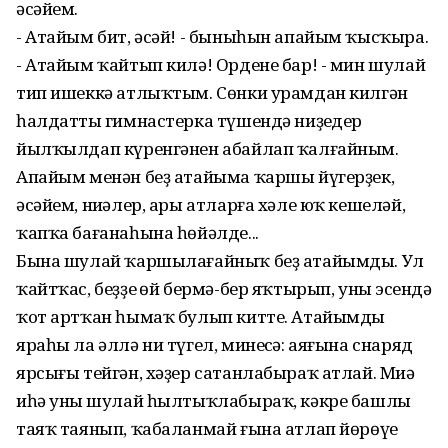
әсәйем.
- Атайым бит, әсәй! - быныһын апайым ҡысҡыра.
- Атайым ҡайтып килә! Ордене бар! - мин шулай
тип ишеккә атлыҡтым. Сөнки урамдан килгән
һалдаттың гимнастерка түшендә ниҙеңдер
йылҡылдап күренгәнен абайлап ҡалғайным.
Апайым менән беҙ атайыма ҡаршы йүгерҙек,
әсәйем, ниңәлер, ары атларға хәле юҡ кешеләй,
ҡапҡа бағанаһына һөйәлде...
Бына шулай ҡаршылағайныҡ беҙ атайымды. Ул
ҡайтҡас, беҙҙең өй бермә-бер яҡтырып, уның эсендә
ҡот артҡан һымаҡ булып китте. Атайымдың
яраһы ла әллә ни түгел, минеңсә: аяғына снаряд
ярсығы тейгән, хәҙер сатанлабыраҡ атлай. Миңә
иһә уның шулай һылтыҡлабыраҡ, кәкре башлы
таяҡ таянып, ҡабаланмай ғына атлап йөрөүе