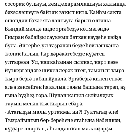
сосораҡ булыуы, кемдең харамлашыуы хаҡында
бәхәсләшеүгә байтаҡ ваҡыт китә. Ҡайһы саҡта
ошондай бәхәс яғалашыуға барып олғаша.
Бындай мәлдә инде эргәбеҙҙә көтмәгәндә
Ғимран бабайҙың сауығып бөткән кәүҙәһе пәйҙа
була. Әйтерһең, ул тәҙрәнән беҙҙең һөйләшкәнгә
ҡолаҡ һалып, һәр хәрәкәтебеҙҙе күҙәтеп
ултырған. Ул, ҡапҡаһынан сыҡҡас, ҡарт кәзә
йүткергәндәге шикеллерәк итеп, тамағын ҡыра-
ҡыра беҙгә табан йүнәлә. Эргәбеҙгә килеп еткәс,
алға кәксәйгән һаҡалын таяғы башына терәп, аҙ
ғына һүҙһеҙ тора. Шунан ҡапыл сыйылдыҡ
тауыш менән ҡысҡырып ебәрә:
- Атағыҙҙың малы уртаҡмы ни?! Туҡтағыҙ әле!
Тызрайышып бер-береһенең яғаһына йәбешкән,
күҙҙәре аларған, аһылдашҡан малайҙарҙың