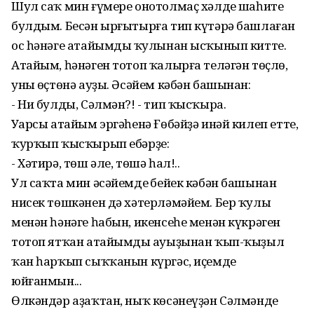
Шул саҡ мин ғүмере онотолмаҫ хәлдең шаһите
булдым. Бесән ырғытырға тип күтәрә башлаған
ос һәнәге атайымдың ҡулынан ысҡынып китте.
Атайым, һәнәген тотоп ҡалырға теләгән төҫлө,
уның өҫтөнә ауҙы. Әсәйем кәбән башынан:
- Ни булды, Сәлмән?! - тип ҡысҡыра.
Уңарсы атайым эргәһенә Ғөбәйҙә инәй килеп етте,
ҡурҡып ҡысҡырып ебәрҙе:
- Хәтирә, төш әле, төшә һал!..
Ул саҡта мин әсәйемдең бейек кәбән башынан
нисек төшкәнен дә хәтерләмәйем. Бер ҡулы
менән һәнәге һабын, икенсеһе менән күкрәген
тотоп ятҡан атайымдың ауыҙынан ҡып-ҡыҙыл
ҡан һарҡып сыҡҡанын күргәс, иҫемде
юйғанмын...
Өлкәндәр аҙаҡтан, ныҡ көсәнеүҙән Сәлмәндең