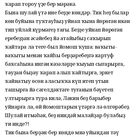
ҡарап тороу үҙе бер мәрәкә.
Бына шулай үтә ине беҙҙең көндәр. Тик һеҙ былар
көн буйына туҡтауһыҙ уйнап ҡына йөрөгән икән
тип уйлай күрмәгеҙ тағы. Беҙҙе уйнап йөрөгән
еребеҙҙән әсәйебеҙ йә атайыбыҙ саҡырып
ҡайтара ла теге-был йомош ҡуша: ваҡыты-
ваҡыты менән ҡайһы берҙәребеҙгә картуф
баҡсаһына ингән кәзәләрҙе ҡыуып сығарырға,
тауҙан быҙау ҡарап алып ҡайтырға, эркет
ҡайнатыу өсөн аласыҡҡа күп итеп утын
ташырға йә сәңгелдәктәге туғанын бәүетеп
ултырырға тура килә, Ләкин беҙ барыбер
уйнарға ла, өй йомоштарын үтәргә лә өлгөрәбеҙ.
Шулай итмәһәк, беҙ ниндәй малайҙар булабыҙ
ти инде?!
Тик бына берҙән-бер көндө миңә уйындан тәү