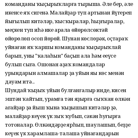
команданы ҡыҫырыҡларға тырыша. Әле бер, әле
икенсе яҡ сигенә. Малайҙар туп артынан йүгереп
йығылып китәләр, ҡысҡыралар, һыҙғыралар,
меҫкен туп иһә ике арала өйөрөлсөктәй
өйөрөлөп осоп йөрөй. Шунан көслөрәк, оҫтараҡ
уйнаған яҡ ҡаршы команданы ҡыҫырыҡлай
барып, уның "ҡалаһын" баҫып ала һәм еңеүсе
булып сыға. Ошонан аҙаҡ командалар
урындарын алмашалар ҙа уйын яңы көс менән
дауам итә...
Шундай ҡыҙыҡ уйын булғанғалыр инде, кисен
эштән ҡайтып, урамға тән яҙырға сыҡҡан өлкән
ағайҙар ҙа йыш ҡына ҡыҙышып китәләр ҙә,
малайҙар кеүек үк зыҡ ҡубып, сәкән һуғырға
тотоналар. Өлкәндәрҙең ярһып, шаулашып, беҙҙең
кеүек үк харамлаша-талаша уйнағандарын