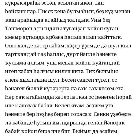
күкрәк яраһы эстән, асылған икән, тип
һөйләнеләр. Нисек кенә булмаһын, беҙ күҙ менән
ҡаш араһында атайһыҙ ҡалдыҡ. Уны беҙ
Ташморон аҫтындағы туғайҙан ҡойоп яуған
ямғыр аҫтында арбаға һалып алып ҡайттыҡ.
Ошо хәлде хәтерләһәм, хәҙер үҙемдең дә шул ҡыл
тартҡандай төҙ һаплы, дүрт йәпле һәнәкте
ҡулыма алғым, уның менән ҡойоп ҡуйғандай
итеп кәбән һалғым килеп китә. Тик быныһы
әлегә хыял ғына шул. Бесән сәнсеп түгел, ос
һәнәген былай күтәрергә лә саҡ-саҡ көсөм етә.
Һәр саҡ атайымды хәтерләткән ос һәнәген һорай
ине Йәноҙаҡ бабай. Белеп ятам, әсәйем уға
һәнәкте бер һүҙһеҙ биреп торасаҡ. Сөнки үҙебеҙгә
лә кәбәнде һуғыш йылдарында гелән Йәноҙаҡ
бабай ҡойоп бирә ине бит. Быйыл да әсәйем,