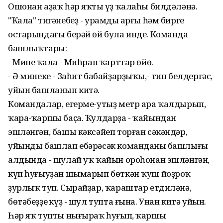
Ошонан аҙаҡ һәр яҡтың үҙ ҡалаһы билдәләнә.
"Ҡала" тигәнебеҙ - урамдың арғы һәм бирге
остарындағы берәй өй була инде. Команда
башлыҡтары:
- Минең ҡала - Миһран ҡарттар өйө.
- Ә минеке - Заһит бабайҙарҙыҡы,- тип белдергәс,
уйын башланып китә.
Командалар, егерме-утыҙ метр ара ҡалдырып,
ҡара-ҡаршы баҫа. Ҡулдарҙа - ҡайындан
эшләнгән, башы кәксәйеп торған сәкәндәр,
уйынды башлап ебәрәсәк команданың башлығы
алдында - шулай уҡ ҡайын ороһонан эшләнгән,
күп һуғыуҙан шымарып бөткән ҡуш йоҙроҡ
ҙурлыҡ туп. Сырайҙар, ҡараштар етдиләнә,
бөтәбеҙҙең күҙ - шул тупта ғына. Унан китә уйын.
Һәр яҡ тупты нығыраҡ һуғып, ҡаршы