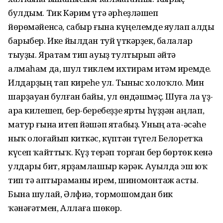
булдым. Тик Кәрим үтә әрһеҙләшеп
йөрөмәйенсә, сабыр ғына күңелемде яулап алды
барыбер. Ике йылдан туй үткәрҙек, балалар
тыуҙы. Яратам тип ауыҙ тултырып әйтә
алмаһам да, шул тиклем ихтирам итәм иремде.
Илдарҙың тап киреһе ул. Тыныс холоҡло. Мин
шарҙауан булған байы, ул өндәшмәҫ. Шуға ла үҙ-
ара килешеп, бер-беребеҙҙе ярты һүҙҙән аңлап,
матур ғына итеп йәшәп ятабыҙ. Уның ата-әсәһе
ныҡ олоғайып киткәс, күптән түгел Белоретҡа
күсеп ҡайттыҡ. Күҙ терәп торған бер бөртөк кенә
улдары бит, ярҙамлашыр кәрәк. Ауылда эш юҡ
тип тә аптыраманы ирем, шиномонтаж асты.
Бына шулай, Әлфиә, тормошомдан бик
ҡәнәғәтмен, Аллаға шөкөр.