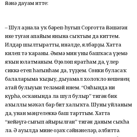
йәнә дауам итте:
– Шул аҙнала уҡ бәреп-һуғып Сорғотта йәшәгән
ике туған апайым янына сыҡтым да киттем.
Илдар шылтыратты, инәлде, ялбарҙы. Хатта
килеп тә ҡараны. Әммә мин уны башҡаса үҙемә
яҡын юлатманым. Өҙөлөп яратһам да, үлер
сиккә етеп һағынһам да, түҙҙем. Сөнки буласаҡ
балаларыма ҡыҙыу, дыуамал холоҡло кешенең
атай булыуын теләмәй инем. “Ояһында ни
күрһә, осҡанында ла шул булыр” тигән бик
аҡыллы мәҡәл бар бит халыҡта. Шуны уйланым
да, унан мәңгелеккә баш тарттым. Хатта
“кейәүгә сығып айырылған” тигән даным сыҡһа
ла. Ә ауылда мине оҙаҡ сәйнәнеләр, әлбиттә.