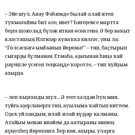
– Эйе шул. Анау Фәһимде былай-алай итеп
туҡмағайны бит әле, ивет? Һигеҙенсе мартта
беҙгә шоколад бүләк иткән өсөн генә. Ә бер ваҡыт
класташың Илгизәр ҡунаҡҡа килгәс, уны ла:
“Гөлсәскәгә ымһынып йөрөмә!” – тип, баҫтырып
сығарҙы бүлмәнән. Етмәһә, аҙағынан һиңә ҡай
рәүешле үсегеп теңкәңде ҡоротто, – тип ҡуйҙым
ахырҙа.
– Үлеп ҡыҙғанды шул... Ә теге хәлдән һуң мин,
туйға әҙерләнергә тип, ауылыма ҡайтып киттем.
Оҙаҡ уйландым, илай-илай күҙҙәр ҡалманы.
Атайым менән инәйем дә аптыраны минең
күңелһеҙ йөрөгәнгә. Бер көн, ахыры, уларға