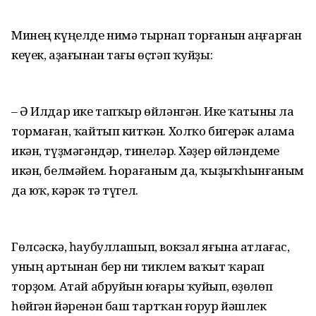
Минең күңелде нимә тырнап торғанын аңғарған
кеүек, аҙағынан тағы өҫтәп ҡуйҙы:
– Ә Илдар ике тапҡыр өйләнгән. Ике ҡатыны ла
тормаған, ҡайтып киткән. Холҡо бигерәк алама
икән, түҙмәгәндәр, тинеләр. Хәҙер өйләндеме
икән, белмәйем. Һорағаным да, ҡыҙыҡһынғаным
да юҡ, кәрәк тә түгел.
Гөлсәскә, һаубуллашып, вокзал яғына атлағас,
уның артынан бер ни тиклем ваҡыт ҡарап
торҙом. Атай абруйын юғары ҡуйып, өҙөлөп
һөйгән йәренән баш тартҡан ғорур йәшлек