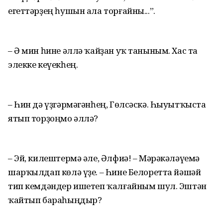
егеттәрҙең һушын ала торғайны...”.
– Ә мин һине әллә ҡайҙан уҡ таныным. Хас та
элекке кеүекһең.
– Һин дә үҙгәрмәгәнһең, Гөлсәскә. Һыуытҡыста
ятып торҙоңмо әллә?
– Эй, килештермә әле, Әлфиә! – Мәрәкәләүемә
шарҡылдап көлә үҙе. – Һине Белоретта йәшәй
тип кемдәндер ишетеп ҡалғайным шул. Эштән
ҡайтып бараһыңдыр?