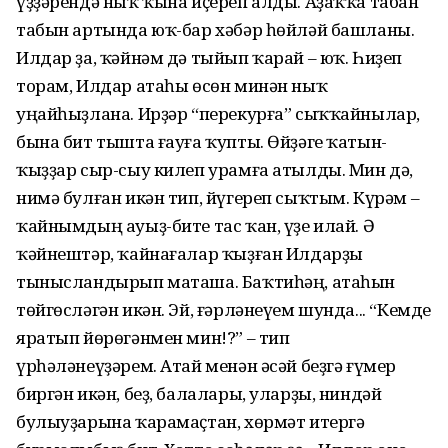
үҙҙәрендә ныҡ ҡына иҫереп алды. Аҙаҡҡа табан
табын артында юҡ-бар хәбәр һөйләй башланы.
Илдар ҙа, ҡәйнәм дә тыйып ҡарай – юҡ. Һиҙеп
торам, Илдар атаһы өсөн минән ныҡ
уңайһыҙлана. Ирҙәр “перекурға” сыҡҡайнылар,
бына бит тышта ғауға ҡупты. Өйҙәге ҡатын-
ҡыҙҙар сыр-сыу килеп урамға атылды. Мин дә,
нимә булған икән тип, йүгереп сыҡтым. Күрәм –
ҡайнымдың ауыҙ-бите тас ҡан, үҙе илай. Ә
ҡәйнештәр, ҡайнағалар ҡыҙған Илдарҙы
тынысландырып маташа. Баҡтиһәң, атаһын
төйгөсләгән икән. Эй, ғәрләнеүем шунда... “Кемде
яратып йөрөгәнмен мин!?” – тип
үрһәләнеүҙәрем. Атай менән әсәй беҙгә ғүмер
биргән икән, беҙ, балалары, уларҙы, ниндәй
булыуҙарына ҡарамаҫтан, хөрмәт итергә