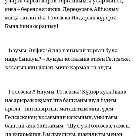
уларға барып йөрөй торғайным, ә улар минең
янға – беренсе ятаҡҡа. Дөрөҫөрәге, Айһылыу
миңә тип килһә, Гөлсәскә Илдарын күрергә.
Бына һиңә осрашыу!
– Һаумы, Әлфиә! Әллә танымай торған була
инде бынауы? – Ауыҙы ҡолағына еткән Гөлсәскә,
ҡосағын киң йәйеп, мине ҡармап та алды.
– Гөлсәскә?! Һаумы, Гөлсәскә! Күҙҙәр хужаһына
насарыраҡ хеҙмәт итә башланы шул һуңғы
арала, ̶ тип шаяртып маташтым мин, үҙем
Гөлсәскәнең ҡосағынан ысҡынып, уны тағы
баштан-аяҡ байҡайым: “Шул уҡ Гөлсәскә, тамсы
ла үҙгәрмәгән. Һылыулығы, шаянлығы менән