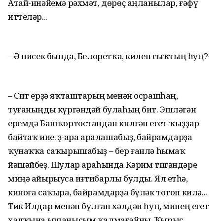
Атай-инәйемә рәхмәт, дөрөҫ аңланылар, ғәфү
иттеләр...
– Ә нисек бында, Белоретҡа, килеп сыҡтың һуң?
– Сит ерҙә яҡташтарың менән осрашһаң,
туғаныңды күргәндәй булаһың бит. Эшләгән
еремдә Башҡортостандан килгән егет-ҡыҙҙар
байтаҡ ине. Үҙ-ара аралашабыҙ, байрамдарҙа
ҡунаҡҡа саҡырышабыҙ – бер ғаилә һымаҡ
йәшәйбеҙ. Шулар араһында Кәрим тигәндәре
миңә айырыуса иғтибарлы булды. Ял етһә,
киноға саҡыра, байрамдарҙа бүләк тотоп килә...
Тик Илдар менән булған хәлдән һуң, минең егет
халҡына ышанысым ҡалмағайны. Ҡырыҫ