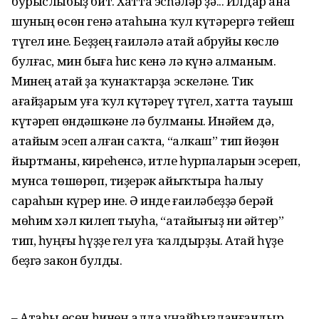
бурыслыбыҙ бит. Хатта эсһәләр ҙә... Илдар ана
шуның өсөн генә атаһына ҡул күтәрергә тейеш
түгел ине. Беҙҙең ғаиләлә атай абруйы көслө
булғас, мин быға һис кенә лә күнә алманым.
Минең атай ҙа ҡунаҡтарҙа эскеләне. Тик
ағайҙарым уға ҡул күтәреү түгел, хатта тауыш
күтәреп өндәшкәне лә булманы. Инәйем дә,
атайым эсеп алған саҡта, “алкаш” тип йөҙөн
йыртманы, киреһенсә, итле һурпаларын эсереп,
мунса төшөрөп, тиҙерәк айыҡтыра һалыу
сараһын күрер ине. Ә инде ғаиләбеҙҙә берәй
мөһим хәл килеп тыуһа, “атайығыҙ ни әйтер”
тип, һуңғы һүҙҙе гел уға ҡалдырҙы. Атай һүҙе
беҙгә закон булды.
– Атаһы өсөн һинең алда уңайһыҙланғандыр