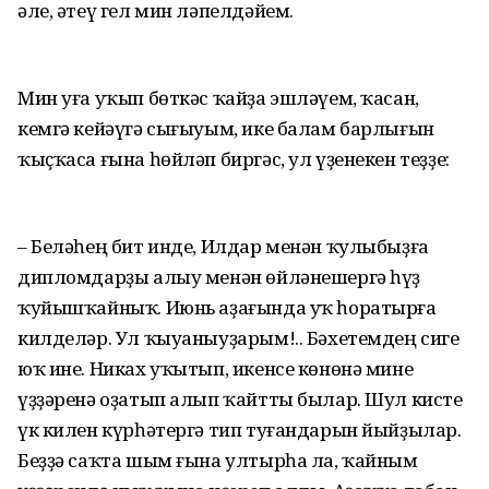
әле, әтеү гел мин ләпелдәйем.
Мин уға уҡып бөткәс ҡайҙа эшләүем, ҡасан,
кемгә кейәүгә сығыуым, ике балам барлығын
ҡыҫҡаса ғына һөйләп биргәс, ул үҙенекен теҙҙе:
– Беләһең бит инде, Илдар менән ҡулыбыҙға
дипломдарҙы алыу менән өйләнешергә һүҙ
ҡуйышҡайныҡ. Июнь аҙағында уҡ һоратырға
килделәр. Ул ҡыуаныуҙарым!.. Бәхетемдең сиге
юҡ ине. Никах уҡытып, икенсе көнөнә мине
үҙҙәренә оҙатып алып ҡайтты былар. Шул кисте
үк килен күрһәтергә тип туғандарын йыйҙылар.
Беҙҙә саҡта шым ғына ултырһа ла, ҡайным