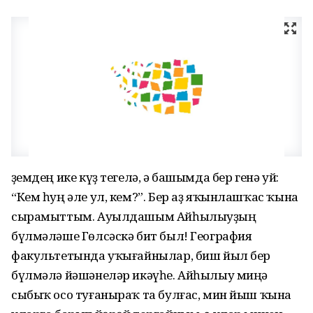
Үҙемдең ике күҙ тегелә, ә башымда бер генә уй:
“Кем һуң әле ул, кем?”. Бер аҙ яҡынлашҡас ҡына
сырамыттым. Ауылдашым Айһылыуҙың
бүлмәләше Гөлсәскә бит был! География
факультетында уҡығайнылар, биш йыл бер
бүлмәлә йәшәнеләр икәүһе. Айһылыу миңә
сыбыҡ осо туғаныраҡ та булғас, мин йыш ҡына