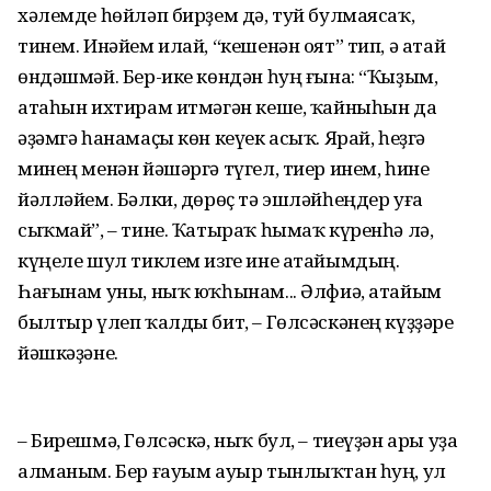
хәлемде һөйләп бирҙем дә, туй булмаясаҡ,
тинем. Инәйем илай, “кешенән оят” тип, ә атай
өндәшмәй. Бер-ике көндән һуң ғына: “Ҡыҙым,
атаһын ихтирам итмәгән кеше, ҡайныһын да
әҙәмгә һанамаҫы көн кеүек асыҡ. Ярай, һеҙгә
минең менән йәшәргә түгел, тиер инем, һине
йәлләйем. Бәлки, дөрөҫ тә эшләйһеңдер уға
сыҡмай”, – тине. Ҡатыраҡ һымаҡ күренһә лә,
күңеле шул тиклем изге ине атайымдың.
Һағынам уны, ныҡ юҡһынам... Әлфиә, атайым
былтыр үлеп ҡалды бит, – Гөлсәскәнең күҙҙәре
йәшкәҙәне.
– Бирешмә, Гөлсәскә, ныҡ бул, – тиеүҙән ары уҙа
алманым. Бер ғауым ауыр тынлыҡтан һуң, ул