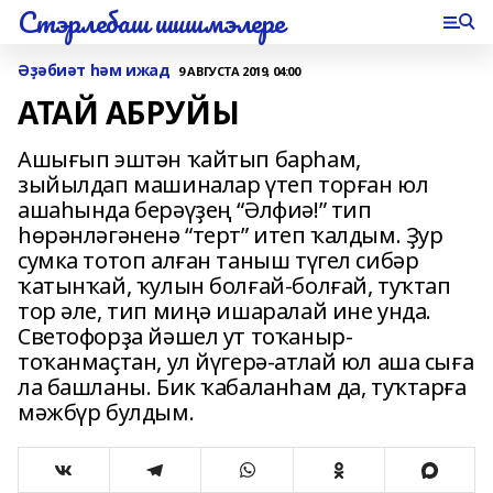
Стэрлебаш шишмэлере
Әҙәбиәт һәм ижад
9 АВГУСТА 2019, 04:00
АТАЙ АБРУЙЫ
Ашығып эштән ҡайтып барһам,
зыйылдап машиналар үтеп торған юл
ашаһында берәүҙең “Әлфиә!” тип
һөрәнләгәненә “терт” итеп ҡалдым. Ҙур
сумка тотоп алған таныш түгел сибәр
ҡатынҡай, ҡулын болғай-болғай, туҡтап
тор әле, тип миңә ишаралай ине унда.
Светофорҙа йәшел ут тоҡаныр-
тоҡанмаҫтан, ул йүгерә-атлай юл аша сыға
ла башланы. Бик ҡабаланһам да, туҡтарға
мәжбүр булдым.