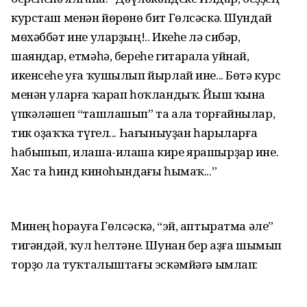
курсташ менән йөрөнө бит Гөлсәскә. Шундай
мөхәббәт ине уларҙың!.. Икеһе лә сибәр,
шаяндар, етмәһә, береһе гитарала уйнай,
икенсеһе уға ҡушылып йырлай ине... Бөтә курс
менән уларға ҡарап һоҡландыҡ. Йыш ҡына
үпкәләшеп “ташлашып” та ала торғайнылар,
тик оҙаҡҡа түгел... Һағыныуҙан һарыларға
һабышып, илаша-илаша кире ярашырҙар ине.
Хас та һинд киноһындағы һымаҡ...”
Минең һорауға Гөлсәскә, “эй, аптыратма әле”
тигәндәй, ҡул һелтәне. Шунан бер аҙға шымып
торҙо ла туҡталыштағы эскәмйәгә ымлап: