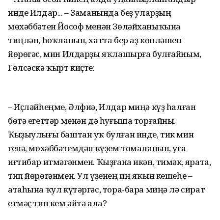
инде Илдар... – Заманында беҙ уларҙың
мөхәббәтен Йософ менән Зөләйханыҡына
тиңләп, һоҡланып, хатта бер аҙ көнләшеп
йөрөгәс, мин Илдарҙы яҡлашырға булғайным,
Гөлсәскә ҡырт киҫте:
– Иҫләйһеңме, Әлфиә, Илдар миңә күҙ һалған
бөтә егеттәр менән дә һуғыша торғайны.
Ҡыҙыулығы баштан уҡ булған инде, тик мин
генә, мөхәббәтемдән күҙем томаланып, уға
иғтибар итмәгәнмен. Ҡыҙғана икән, тимәк, ярата,
тип йөрөгәнмен. Ул үҙенең иң яҡын кешеһе –
атаһына ҡул күтәргәс, тора-бара миңә лә сират
етмәҫ тип кем әйтә ала?