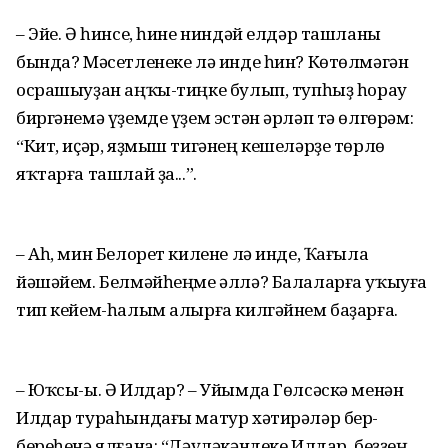
– Эйе. Ә һинсе, һине ниндәй елдәр ташланы
бында? Мәсетленеке лә инде һин? Көтөлмәгән
осрашыуҙан аңҡы-тиңке булып, тупһыҙ һорау
биргәнемә үҙемде үҙем эстән әрләп тә өлгөрәм:
“Кит, иҫәр, яҙмыш тигәнең кешеләрҙе төрлө
яҡтарға ташлай ҙа...”.
– Аһ, мин Белорет килене лә инде, Ҡағыла
йәшәйем. Белмәйһеңме әллә? Балаларға уҡыуға
тип кейем-һалым алырға килгәйнем баҙарға.
– Юҡсы-ы. Ә Илдар? – Уйымда Гөлсәскә менән
Илдар тураһындағы матур хәтирәләр бер-
береһенә ялғана: “Дәүләкәндеке Илдар, беҙҙең