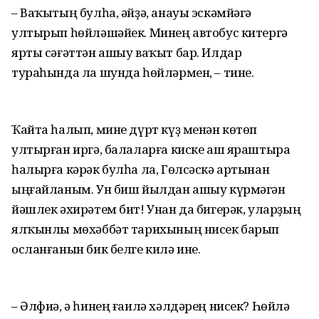
– Ваҡытың булһа, әйҙә, анауы эскәмйәгә
ултырып һөйләшәйек. Минең автобус китергә
ярты сәғәттән ашыу ваҡыт бар. Илдар
тураһында ла шунда һөйләрмен, – тине.
Ҡайта һалып, мине дүрт күҙ менән көтөп
ултырған иргә, балаларға киске аш яраштыра
һалырға кәрәк булһа ла, Гөлсәскә артынан
ыңғайланым. Ун биш йылдан ашыу күрмәгән
йәшлек әхирәтем бит! Унан да бигерәк, уларҙың
ялҡынлы мөхәббәт тарихының нисек барып
осланғанын бик белге килә ине.
– Әлфиә, ә һинең ғаилә хәлдәрең нисек? Һөйлә