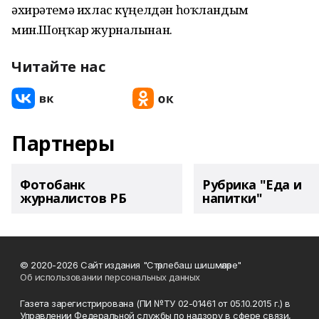
әхирәтемә ихлас күңелдән һоҡландым
мин.Шоңҡар журналынан.
Читайте нас
Партнеры
Фотобанк
Рубрика "Еда и
журналистов РБ
напитки"
© 2020-2026 Сайт издания "Стәрлебаш шишмәләре"
Об использовании персональных данных
Газета зарегистрирована (ПИ №ТУ 02-01461 от 05.10.2015 г.) в
Управлении Федеральной службы по надзору в сфере связи,